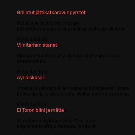
Grillatut jättikatkaravunpyrstöt
L
Grillattuja ja yrttimarinoituja
jättikatkaravunpyrstöjä, aiolia ja valkosipulileipää.
Hind:
13,80 €
Viinitarhan etanat
L
Sinihomejuustolla ja valkosipulivoilla gratinoitu
etanaherkku.
Hind:
15,50 €
Äyriäiskasari
L
Yrteille ja valkosipulille tuoksuva äyriäiskasari jossa
katkarapuja ja simpukoita. lisäksi patonkia ja aiolia.
Hind:
13,20 €
El Toron blini ja mätiä
L
Blini, loimu-kylmäsavustettua lohta,
kirjolohenmätiä, smetanaa ja sipulia,