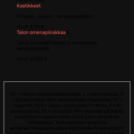
Hind:
4,30 €
Kastikkeet
Kinuski-, suklaa-, tai marjakastike.
Hind:
2,00 €
Talon omenapiirakkaa
G
Talon omenapiirakkaa ja vanhanajan
vaniljajäätelöä.
Hind:
10,90 €
VL = vähese laktoosisisaldusega, L = laktoosivaba, G
= gluteenivaba, GN = gluteenivaba nõudmisel, VE =
veganlik, VEN = Vegan nõudmisel, T = terav, P = ei
sisalda piima, TA = taimetoit, PÄ = sisaldab pähkleid.
Lisateavet roogade kohta võtke palun ühendust
töötajatega.
Toiduagentuur soovitab
veisehakklihapraade süüa alati täielikult küpsetatult.
Isegi kvaliteetne keskmise kuumusega hakkliha võib