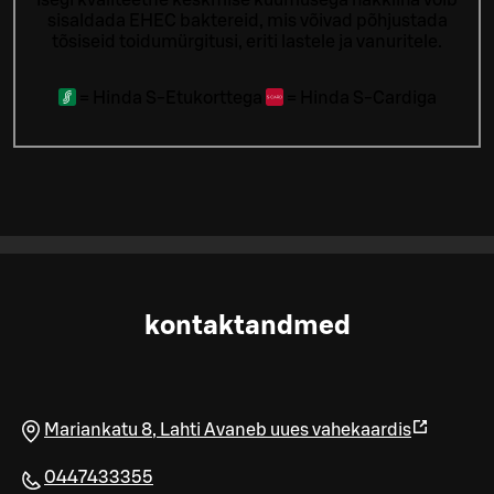
sisaldada EHEC baktereid, mis võivad põhjustada
tõsiseid toidumürgitusi, eriti lastele ja vanuritele.
=
Hinda S-Etukorttega
=
Hinda S-Cardiga
kontaktandmed
Mariankatu 8
,
Lahti
Avaneb uues vahekaardis
0447433355