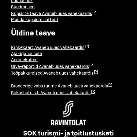
Lõunasöök
Sündmused
Küpsiste teave
Avaneb uues vahekaardis
Muuda küpsiste sätteid
Üldine teave
Kinkekaart
Avaneb uues vahekaardis
Ajakirjandusele
Andmekaitse
Oiva-raportid
Avaneb uues vahekaardis
Tööpakkumised
Avaneb uues vahekaardis
Broneerige vabu ruume
Avaneb uues vahekaardis
Sokoshotels.fi
Avaneb uues vahekaardis
SOK turismi- ja toitlustusketi