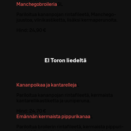
Manchegobroileria
G
L
Pariloitua kananpojan rintafileetä, Manchego-
juustoa, viinikastiketta, lisäksi kermaperunoita.
Hind:
24,90 €
El Toron liedeltä
Kananpoikaa ja kantarelleja
L
Pariloitua kananpojan rintafileetä, kermaista
kantarellikastiketta ja uuniperuna.
Hind:
24,70 €
Emännän kermaista pippurikanaa
L
Pariloitua broilerin rintafileetä, kermaista pippuri-