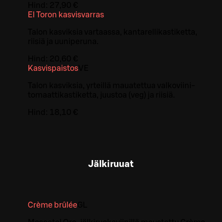
Hind:
27,90 €
El Toron kasvisvarras
Talon kasviksia vartaassa, kantarellikastiketta,
riisiä ja uuniperuna.
Hind:
20,60 €
Kasvispaistos
VE
Talon kasviksia, yrteillä mauatettua valkoviini-
tomaattikastiketta, juustoa (veg) ja riisiä.
Hind:
18,10 €
Jälkiruuat
Crème brûlée
G
L