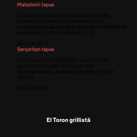
Matadorin tapas
L
Chorizomakkaraa, espanjalaisia lihapullia,
friteerattua broileria, mozzarellatikkuja,
vuoristokinkkua, oliiveja ja talon dippikastikkeita.
Kahdelle 20,90€ / Neljälle 38,30€
Hind:
20,90 €
Senjoritan tapas
L
Kylmäsavulohta, grillattuja ravunpyrstöjä,
mustekalarenkaita, oliiveja ja talon
dippikastikkeita. Kahdelle 20,90€ / neljälle
38,30€
Hind:
20,90 €
El Toron grillistä