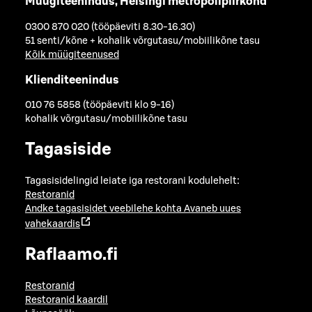
Müügiteenindus, Helsingi metropolipiirkond
0300 870 020 (tööpäeviti 8.30-16.30)
51 senti/kõne + kohalik võrgutasu/mobiilikõne tasu
Kõik müügiteenused
Klienditeenindus
010 76 5858 (tööpäeviti klo 9-16)
kohalik võrgutasu/mobiilikõne tasu
Tagasiside
Tagasisidelingid leiate iga restorani kodulehelt:
Restoranid
Andke tagasisidet veebilehe kohta
Avaneb uues
vahekaardis
Raflaamo.fi
Restoranid
Restoranid kaardil