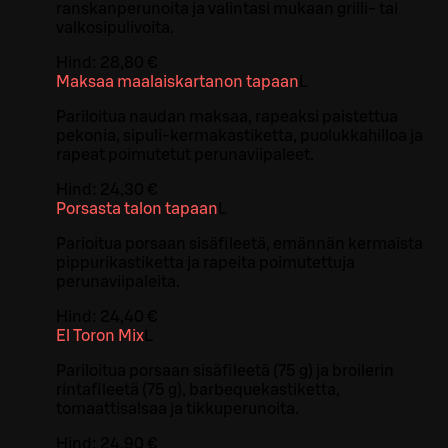
ranskanperunoita ja valintasi mukaan grilli- tai
valkosipulivoita.
Hind:
28,80 €
Maksaa maalaiskartanon tapaan
L
Pariloitua naudan maksaa, rapeaksi paistettua
pekonia, sipuli-kermakastiketta, puolukkahilloa ja
rapeat poimutetut perunaviipaleet.
Hind:
24,30 €
Porsasta talon tapaan
L
Parioitua porsaan sisäfileetä, emännän kermaista
pippurikastiketta ja rapeita poimutettuja
perunaviipaleita.
Hind:
24,40 €
El Toron Mix
L
Pariloitua porsaan sisäfileetä (75 g) ja broilerin
rintafileetä (75 g), barbequekastiketta,
tomaattisalsaa ja tikkuperunoita.
Hind:
24,90 €