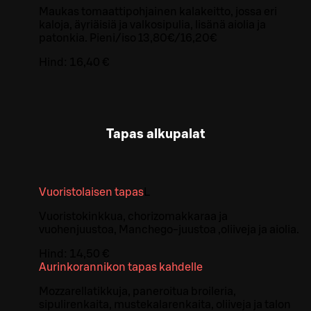
Maukas tomaattipohjainen kalakeitto, jossa eri
kaloja, äyriäisiä ja valkosipulia, lisänä aiolia ja
patonkia. Pieni/iso 13,80€/16,20€
Hind:
16,40 €
Tapas alkupalat
Vuoristolaisen tapas
L
Vuoristokinkkua, chorizomakkaraa ja
vuohenjuustoa, Manchego-juustoa ,oliiveja ja aiolia.
Hind:
14,50 €
Aurinkorannikon tapas kahdelle
Mozzarellatikkuja, paneroitua broileria,
sipulirenkaita, mustekalarenkaita, oliiveja ja talon