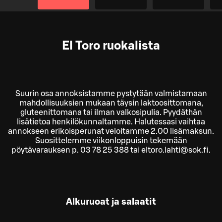
El Toro ruokalista
Suurin osa annoksistamme pystytään valmistamaan
mahdollisuuksien mukaan täysin laktoosittomana,
gluteenittomana tai ilman valkosipulia. Pyydäthän
lisätietoa henkilökunnaltamme. Halutessasi vaihtaa
annokseen erikoisperunat veloitamme 2.00 lisämaksun.
Suosittelemme viikonloppuisin tekemään
pöytävarauksen p. 03 78 25 388 tai eltoro.lahti@sok.fi.
Alkuruoat ja salaatit