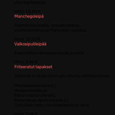
dippikastikkeita.
Hind:
19,90 €
Manchegoleipä
Paahdettua leipää, tomaattisalsaa,
vuoristokinkkua ja Manchego-juustoa.
Hind:
10,20 €
Valkosipulileipää
L
Paahdettua valkosipulileipää ja aiolia.
Hind:
6,90 €
Friteeratut tapakset
L
Valinnan mukaan jokin alla olevista vaihtoehdoista:
Mustekalarenkaita (L)
Mozzarellatikkuja
Paneroitua broileria(L)
Paneroituja sipulirenkaita (L)
Tarjoillaan talon dippikastikkeiden kera.
Hind:
9,00 €