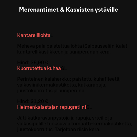
Merenantimet & Kasvisten ystäville
Kantarellilohta
L
Mehevä pala paistettua lohta (Salpausselän Kala)
kantarellikastikkeen ja uuniperunan kera.
Hind:
28,90 €
Kuorrutettua kuhaa
G
L
Perinteinen kalaherkku; paistettu kuhafileetä,
valkoviinikermakastiketta, katkarapuja,
juustokuorrutus ja uuniperuna.
Hind:
31,20 €
Helmenkalastajan rapugratiini
G
L
Jättikatkaravunpystöjä ja rapuja, yrteille ja
valkosipulille tuoksuvaa tomaatti-kermakastiketta,
juustokuorrutus. Tarjotaan riisin kera.