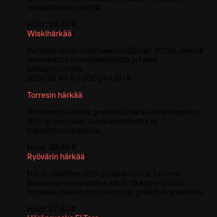
valkosipuliperunoita.
Hind:
38,30 €
Wiskihärkää
L
Pariloitu härän sisäfileepihvi(150g/ 200g), viskillä
maustettua kermakastiketta ja talon
lohkoperunoita.
150g 39,40 € / 200g 44,90 €
Torresin härkää
Sinihomejuustolla gratinoitu härän sisäfileepihvi
(150 g), konjakki-kermakastiketta ja
bataattiranskalaisia.
Hind:
38,90 €
Ryövärin härkää
L
Härän sisäfilee (150 g) viipaloituna, tumma
barbeque-viinikastike, riisiä, tikkuperunoita,
rapeaksi paahdettua pekonia, grillattua ananasta.
Hind:
37,80 €