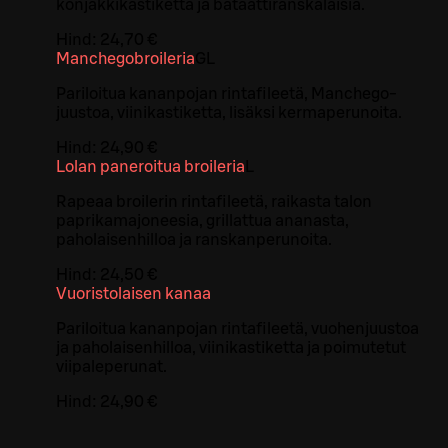
konjakkikastiketta ja bataattiranskalaisia.
Hind:
24,70 €
Manchegobroileria
G
L
Pariloitua kananpojan rintafileetä, Manchego-
juustoa, viinikastiketta, lisäksi kermaperunoita.
Hind:
24,90 €
Lolan paneroitua broileria
L
Rapeaa broilerin rintafileetä, raikasta talon
paprikamajoneesia, grillattua ananasta,
paholaisenhilloa ja ranskanperunoita.
Hind:
24,50 €
Vuoristolaisen kanaa
Pariloitua kananpojan rintafileetä, vuohenjuustoa
ja paholaisenhilloa, viinikastiketta ja poimutetut
viipaleperunat.
Hind:
24,90 €