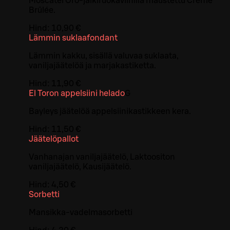
Moscatel Oro-jälkiruokaviinillä maustettu Crème
Brûlée.
Hind:
10,90 €
Lämmin suklaafondant
Lämmin kakku, sisällä valuvaa suklaata,
vaniljajäätelöä ja marjakastiketta.
Hind:
11,90 €
El Toron appelsiini helado
G
Bayleys jäätelöä appelsiinikastikkeen kera.
Hind:
11,50 €
Jäätelöpallot
Vanhanajan vaniljajäätelö, Laktoositon
vaniljajäätelö, Kausijäätelö.
Hind:
4,50 €
Sorbetti
Mansikka-vadelmasorbetti