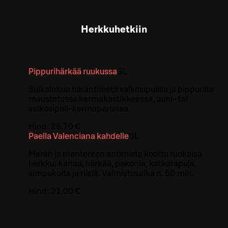
Herkkuhetkiin
Pippurihärkää ruukussa
G
L
Suikaloitua häränfileetä valkosipulilla ja pippurilla
maustetussa kermakastikkeessa, uuni- tai
valkosipuli-kermaperunaa.
Hind:
25,70 €
Paella Valenciana kahdelle
G
L
Meren ja mantereen antimista koottu ruokaisa
herkku: kanaa, härkää, pekonia, katkarapuja,
simpukoita ja riisiä. Valmistusaika n. 50 min.
Hind:
31,00 €