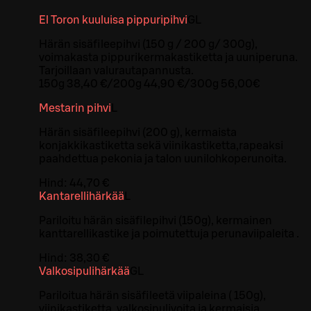
El Toron kuuluisa pippuripihvi
G
L
Härän sisäfileepihvi (150 g / 200 g/ 300g),
voimakasta pippurikermakastiketta ja uuniperuna.
Tarjoillaan valurautapannusta.
150g 38,40 €/200g 44,90 €/300g 56,00€
Mestarin pihvi
L
Härän sisäfileepihvi (200 g), kermaista
konjakkikastiketta sekä viinikastiketta,rapeaksi
paahdettua pekonia ja talon uunilohkoperunoita.
Hind:
44,70 €
Kantarellihärkää
L
Pariloitu härän sisäfilepihvi (150g), kermainen
kanttarellikastike ja poimutettuja perunaviipaleita .
Hind:
38,30 €
Valkosipulihärkää
G
L
Pariloitua härän sisäfileetä viipaleina ( 150g),
viinikastiketta, valkosipulivoita ja kermaisia