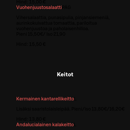
Hind:
15,00 €
Vuohenjuustosalaatti
PÄ
G
Vihersalaattia, punasipulia, pinjansiemeniä,
aurinkokuivattua tomaattia, pariloitua
vuohenjuustoa ja paholaisenhilloa.
Pieni 15,50€/ Iso 21,90
Hind:
15,50 €
Keitot
Kermainen kantarellikeitto
L
Lisäksi saaristolaisleipää. Pieni/iso 13,80€/16,20€
Hind:
13,80 €
Andalucialainen kalakeitto
L