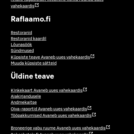
vahekaardis
Raflaamo.fi
Restoranid
Restoranid kaardil
Lõunasöök
Sündmused
Küpsiste teave
Avaneb uues vahekaardis
Muuda küpsiste sätteid
Üldine teave
Kinkekaart
Avaneb uues vahekaardis
Ajakirjandusele
Andmekaitse
Oiva-raportid
Avaneb uues vahekaardis
Tööpakkumised
Avaneb uues vahekaardis
Broneerige vabu ruume
Avaneb uues vahekaardis