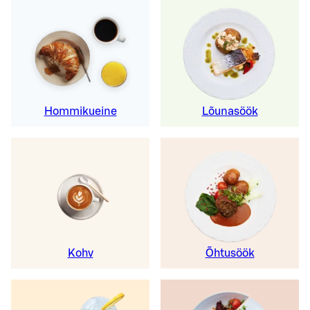
Hommikueine
Lõunasöök
Kohv
Õhtusöök