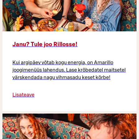
Janu? Tule joo Rillosse!
Kui argipäev võtab kogu energia, on Amarillo
joogimenüüs lahendus. Lase krõbedatel maitsetel
värskendada nagu vihmasadu keset kõrbe!
Lisateave