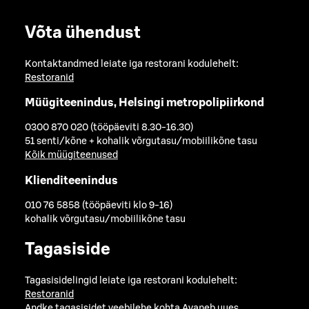
Võta ühendust
Kontaktandmed leiate iga restorani kodulehelt:
Restoranid
Müügiteenindus, Helsingi metropolipiirkond
0300 870 020 (tööpäeviti 8.30-16.30)
51 senti/kõne + kohalik võrgutasu/mobiilikõne tasu
Kõik müügiteenused
Klienditeenindus
010 76 5858 (tööpäeviti klo 9-16)
kohalik võrgutasu/mobiilikõne tasu
Tagasiside
Tagasisidelingid leiate iga restorani kodulehelt:
Restoranid
Andke tagasisidet veebilehe kohta
Avaneb uues