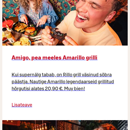
Amigo, pea meeles Amarillo grilli
Kui supernälg tabab, on Rillo grill väsinud sõbra
päästja. Nautige Amarillo legendaarseid grillitud
hõrgutisi alates 20,90 €. Muy bien!
Lisateave