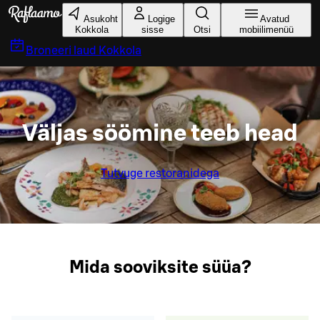
Liigu peamise sisu juurde
Asukoht
Logige
Avatud
Kokkola
sisse
Otsi
mobiilimenüü
Broneeri laud
Kokkola
Väljas söömine teeb head
Tutvuge restoranidega
Mida sooviksite süüa?