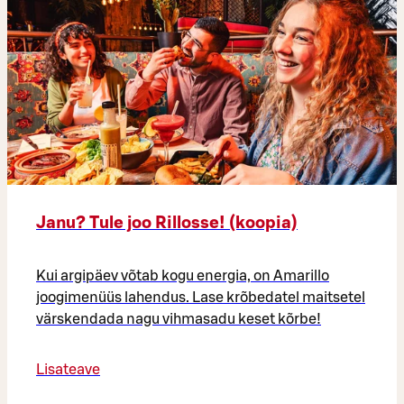
Janu? Tule joo Rillosse! (koopia)
Kui argipäev võtab kogu energia, on Amarillo
joogimenüüs lahendus. Lase krõbedatel maitsetel
värskendada nagu vihmasadu keset kõrbe!
Lisateave