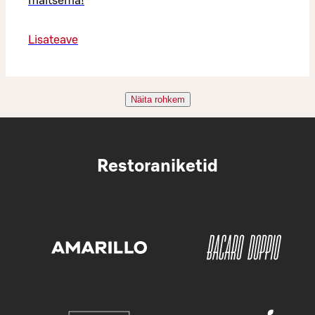
maitsema!
Lisateave
Näita rohkem
Restoraniketid