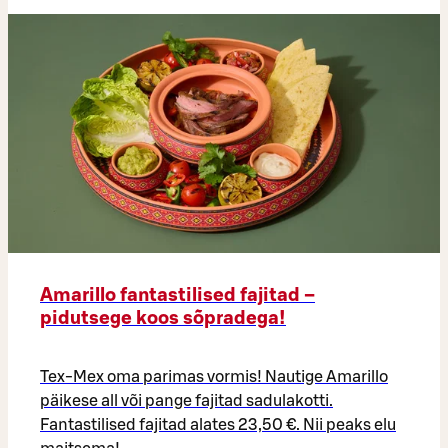
Amarillo fantastilised fajitad –
pidutsege koos sõpradega!
Tex-Mex oma parimas vormis! Nautige Amarillo
päikese all või pange fajitad sadulakotti.
Fantastilised fajitad alates 23,50 €. Nii peaks elu