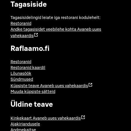
Tagasiside
Tagasisidelingid leiate iga restorani kodulehelt:
Restoranid
Andke tagasisidet veebilehe kohta
Avaneb uues
vahekaardis
Raflaamo.fi
Restoranid
Restoranid kaardil
Lõunasöök
Sündmused
Küpsiste teave
Avaneb uues vahekaardis
Muuda küpsiste sätteid
Üldine teave
Kinkekaart
Avaneb uues vahekaardis
Ajakirjandusele
Andmekaitse