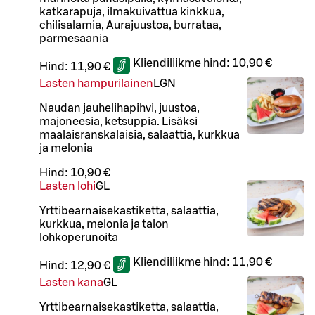
katkarapuja, ilmakuivattua kinkkua,
chilisalamia, Aurajuustoa, burrataa,
parmesaania
Kliendiliikme hind:
10,90 €
Hind:
11,90 €
Lasten hampurilainen
L
GN
Naudan jauhelihapihvi, juustoa,
majoneesia, ketsuppia. Lisäksi
maalaisranskalaisia, salaattia, kurkkua
ja melonia
Hind:
10,90 €
Lasten lohi
G
L
Yrttibearnaisekastiketta, salaattia,
kurkkua, melonia ja talon
lohkoperunoita
Kliendiliikme hind:
11,90 €
Hind:
12,90 €
Lasten kana
G
L
Yrttibearnaisekastiketta, salaattia,