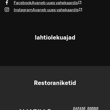
Facebook
Avaneb uues vahekaardis
Instagram
Avaneb uues vahekaardis
lahtiolekuajad
Restoraniketid