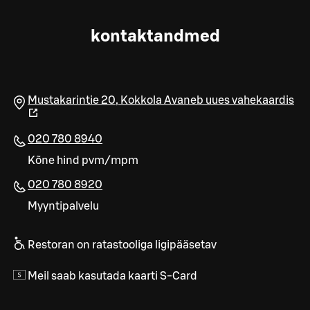
kontaktandmed
Mustakarintie 20
,
Kokkola
Avaneb uues vahekaardis
020 780 8940
Kõne hind pvm/mpm
020 780 8920
Myyntipalvelu
Restoran on ratastooliga ligipääsetav
Meil saab kasutada kaarti S-Card