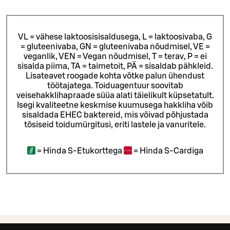
VL = vähese laktoosisisaldusega, L = laktoosivaba, G
= gluteenivaba, GN = gluteenivaba nõudmisel, VE =
veganlik, VEN = Vegan nõudmisel, T = terav, P = ei
sisalda piima, TA = taimetoit, PÄ = sisaldab pähkleid.
Lisateavet roogade kohta võtke palun ühendust
töötajatega.
Toiduagentuur soovitab
veisehakklihapraade süüa alati täielikult küpsetatult.
Isegi kvaliteetne keskmise kuumusega hakkliha võib
sisaldada EHEC baktereid, mis võivad põhjustada
tõsiseid toidumürgitusi, eriti lastele ja vanuritele.
=
Hinda S-Etukorttega
=
Hinda S-Cardiga