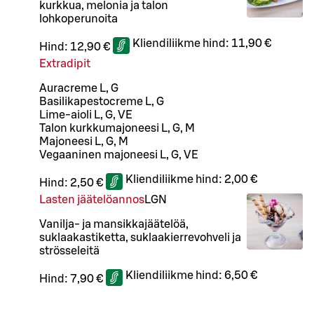
kurkkua, melonia ja talon
lohkoperunoita
Kliendiliikme hind:
11,90 €
Hind:
12,90 €
Extradipit
Auracreme L, G
Basilikapestocreme L, G
Lime-aioli L, G, VE
Talon kurkkumajoneesi L, G, M
Majoneesi L, G, M
Vegaaninen majoneesi L, G, VE
Kliendiliikme hind:
2,00 €
Hind:
2,50 €
Lasten jäätelöannos
L
GN
Vanilja- ja mansikkajäätelöä,
suklaakastiketta, suklaakierrevohveli ja
strösseleitä
Kliendiliikme hind:
6,50 €
Hind:
7,90 €