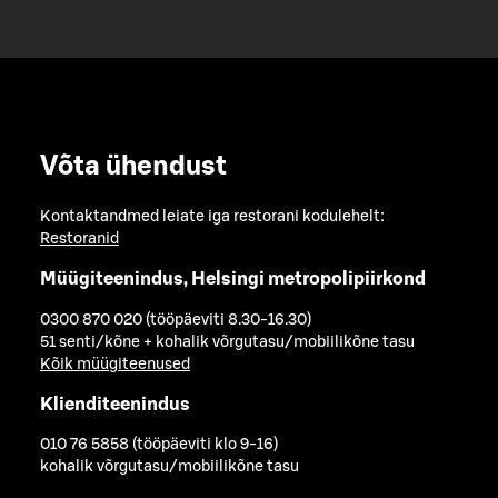
Võta ühendust
Kontaktandmed leiate iga restorani kodulehelt:
Restoranid
Müügiteenindus, Helsingi metropolipiirkond
0300 870 020 (tööpäeviti 8.30-16.30)
51 senti/kõne + kohalik võrgutasu/mobiilikõne tasu
Kõik müügiteenused
Klienditeenindus
010 76 5858 (tööpäeviti klo 9-16)
kohalik võrgutasu/mobiilikõne tasu