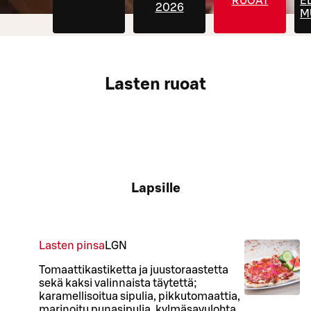
RUOAT
E
2026
M
Lasten ruoat
Lapsille
Lasten pinsa
L
GN
Tomaattikastiketta ja juustoraastetta
sekä kaksi valinnaista täytettä;
karamellisoitua sipulia, pikkutomaattia,
marinoitu punasipulia, kylmäsavulohta,