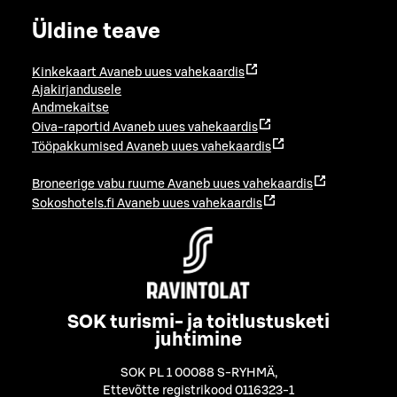
Üldine teave
Kinkekaart
Avaneb uues vahekaardis
Ajakirjandusele
Andmekaitse
Oiva-raportid
Avaneb uues vahekaardis
Tööpakkumised
Avaneb uues vahekaardis
Broneerige vabu ruume
Avaneb uues vahekaardis
Sokoshotels.fi
Avaneb uues vahekaardis
SOK turismi- ja toitlustusketi
juhtimine
SOK PL 1 00088 S-RYHMÄ
,
Ettevõtte registrikood 0116323-1