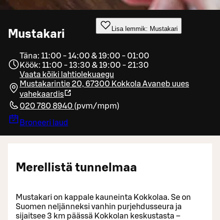
Lisa lemmik: Mustakari
Mustakari
Täna: 11:00 - 14:00 & 19:00 - 01:00
Köök: 11:00 - 13:30 & 19:00 - 21:30
Vaata kõiki lahtiolekuaegu
Mustakarintie 20, 67300 Kokkola
Avaneb uues
vahekaardis
020 780 8940
(
pvm/mpm
)
Broneeri laud
Merellistä tunnelmaa
Mustakari on kappale kauneinta Kokkolaa. Se on
Suomen neljänneksi vanhin purjehdusseura ja
sijaitsee 3 km päässä Kokkolan keskustasta –