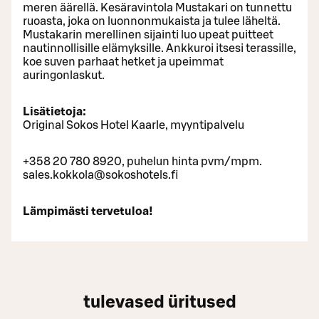
meren äärellä. Kesäravintola Mustakari on tunnettu
ruoasta, joka on luonnonmukaista ja tulee läheltä.
Mustakarin merellinen sijainti luo upeat puitteet
nautinnollisille elämyksille. Ankkuroi itsesi terassille,
koe suven parhaat hetket ja upeimmat
auringonlaskut.
Lisätietoja:
Original Sokos Hotel Kaarle, myyntipalvelu
+358 20 780 8920, puhelun hinta pvm/mpm.
sales.kokkola@sokoshotels.fi
Lämpimästi tervetuloa!
tulevased üritused