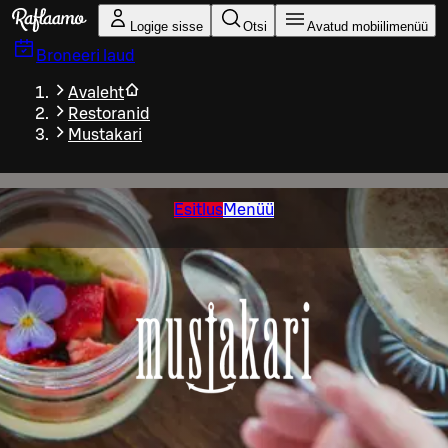
Liigu peamise sisu juurde
Logige sisse
Otsi
Avatud mobiilimenüü
Broneeri laud
Avaleht
Restoranid
Mustakari
Esitlus
Menüü