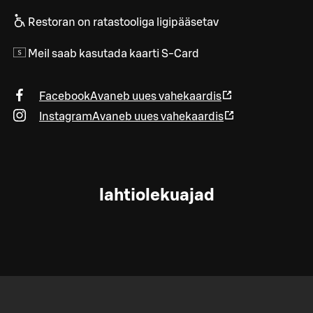
Restoran on ratastooliga ligipääsetav
Meil saab kasutada kaarti S-Card
Facebook
Avaneb uues vahekaardis
Instagram
Avaneb uues vahekaardis
lahtiolekuajad