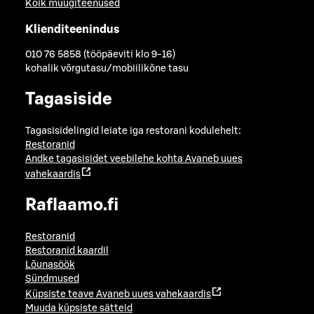
Kõik müügiteenused
Klienditeenindus
010 76 5858 (tööpäeviti klo 9-16)
kohalik võrgutasu/mobiilikõne tasu
Tagasiside
Tagasisidelingid leiate iga restorani kodulehelt:
Restoranid
Andke tagasisidet veebilehe kohta
Avaneb uues
vahekaardis
Raflaamo.fi
Restoranid
Restoranid kaardil
Lõunasöök
Sündmused
Küpsiste teave
Avaneb uues vahekaardis
Muuda küpsiste sätteid