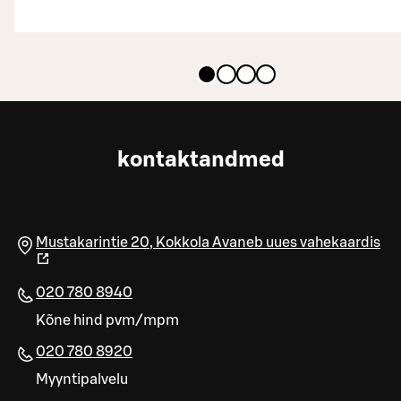
kontaktandmed
Mustakarintie 20
,
Kokkola
Avaneb uues vahekaardis
020 780 8940
Kõne hind pvm/mpm
020 780 8920
Myyntipalvelu