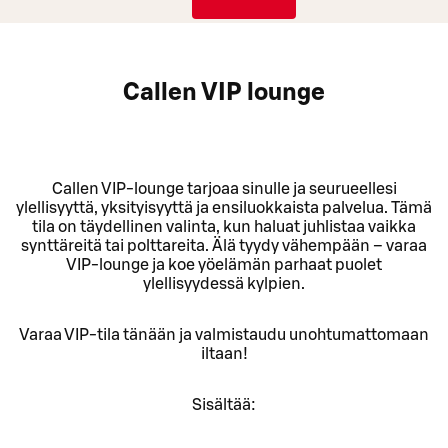
Callen VIP lounge
Callen VIP-lounge tarjoaa sinulle ja seurueellesi
ylellisyyttä, yksityisyyttä ja ensiluokkaista palvelua. Tämä
tila on täydellinen valinta, kun haluat juhlistaa vaikka
synttäreitä tai polttareita. Älä tyydy vähempään – varaa
VIP-lounge ja koe yöelämän parhaat puolet
ylellisyydessä kylpien.
Varaa VIP-tila tänään ja valmistaudu unohtumattomaan
iltaan!
Sisältää: