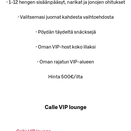
• 1-12 hengen sisäänpääsyt, narikat ja jonojen ohitukset
• Valitsemasi juomat kahdesta vaihtoehdosta
• Pöydän täydeltä snäcksejä
• Oman VIP-host koko illaksi
• Oman rajatun VIP-alueen
Hinta 500€/ilta
Calle VIP lounge