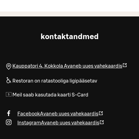
kontaktandmed
Kauppatori 4
,
Kokkola
Avaneb uues vahekaardis
Restoran on ratastooliga ligipääsetav
Meil saab kasutada kaarti S-Card
Facebook
Avaneb uues vahekaardis
Instagram
Avaneb uues vahekaardis