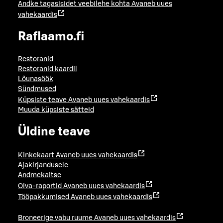
Andke tagasisidet veebilehe kohta
Avaneb uues
vahekaardis
Raflaamo.fi
Restoranid
Restoranid kaardil
Lõunasöök
Sündmused
Küpsiste teave
Avaneb uues vahekaardis
Muuda küpsiste sätteid
Üldine teave
Kinkekaart
Avaneb uues vahekaardis
Ajakirjandusele
Andmekaitse
Oiva-raportid
Avaneb uues vahekaardis
Tööpakkumised
Avaneb uues vahekaardis
Broneerige vabu ruume
Avaneb uues vahekaardis