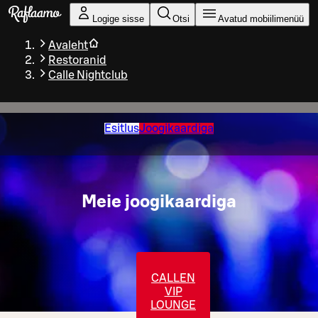
Liigu peamise sisu juurde
Logige sisse
Otsi
Avatud mobiilimenüü
Avaleht
Restoranid
Calle Nightclub
Esitlus
Joogikaardiga
Meie joogikaardiga
CALLEN
VIP
LOUNGE