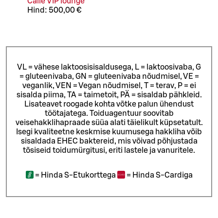
Calle VIP lounge
Hind:
500,00 €
VL = vähese laktoosisisaldusega, L = laktoosivaba, G
= gluteenivaba, GN = gluteenivaba nõudmisel, VE =
veganlik, VEN = Vegan nõudmisel, T = terav, P = ei
sisalda piima, TA = taimetoit, PÄ = sisaldab pähkleid.
Lisateavet roogade kohta võtke palun ühendust
töötajatega.
Toiduagentuur soovitab
veisehakklihapraade süüa alati täielikult küpsetatult.
Isegi kvaliteetne keskmise kuumusega hakkliha võib
sisaldada EHEC baktereid, mis võivad põhjustada
tõsiseid toidumürgitusi, eriti lastele ja vanuritele.
=
Hinda S-Etukorttega
=
Hinda S-Cardiga