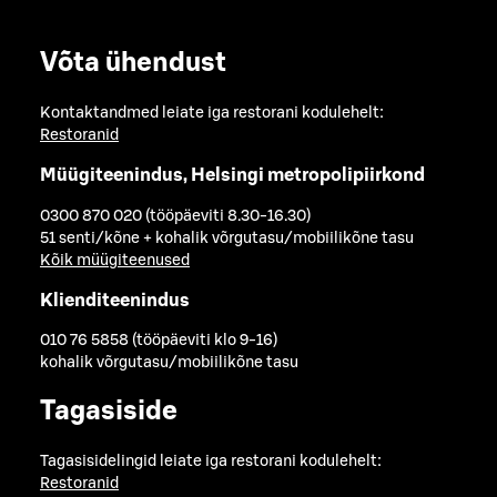
Võta ühendust
Kontaktandmed leiate iga restorani kodulehelt:
Restoranid
Müügiteenindus, Helsingi metropolipiirkond
0300 870 020 (tööpäeviti 8.30-16.30)
51 senti/kõne + kohalik võrgutasu/mobiilikõne tasu
Kõik müügiteenused
Klienditeenindus
010 76 5858 (tööpäeviti klo 9-16)
kohalik võrgutasu/mobiilikõne tasu
Tagasiside
Tagasisidelingid leiate iga restorani kodulehelt:
Restoranid