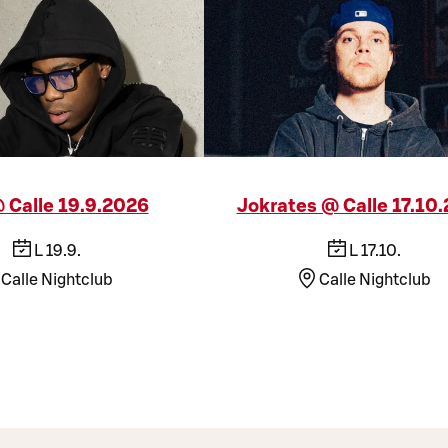
 Calle 19.9.2026
Jokrates @ Calle 17.10
L 19.9.
L 17.10.
Calle Nightclub
Calle Nightclub