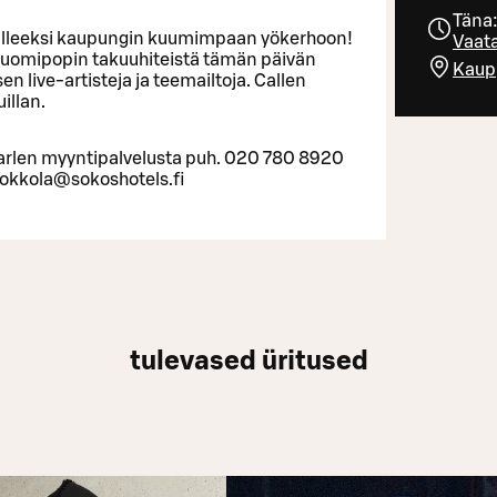
Täna:
tulleeksi kaupungin kuumimpaan yökerhoon!
Vaata
 suomipopin takuuhiteistä tämän päivän
Kaupp
n live-artisteja ja teemailtoja. Callen
illan.
aarlen myyntipalvelusta puh. 020 780 8920
kokkola@sokoshotels.fi
tulevased üritused