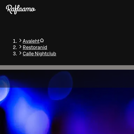
Liigu peamise sisu juurde
Avaleht
Restoranid
Calle Nightclub