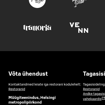
Võta ühendust
Tagasis
Kontaktandmed leiate iga restorani kodulehelt:
Tagasisideling
Restoranid
Restoranid
Andke tagasis
Müügiteenindus, Helsingi
vahekaardis
metropolipiirkond