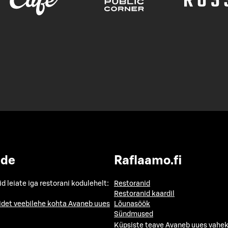
ide
Raflaamo.fi
id leiate iga restorani kodulehelt:
Restoranid
Restoranid kaardil
idet veebilehe kohta
Avaneb uues
Lõunasöök
Sündmused
Küpsiste teave
Avaneb uues vahek