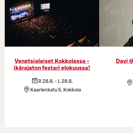
Venetsialaiset Kokkolassa -
Davi @
ikärajaton festari elokuussa!
R 28.8. - L 29.8.
Kaarlenkatu 5, Kokkola