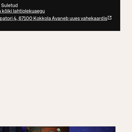
 Suletud
 kõiki lahtiolekuaegu
atori 4, 67100 Kokkola
Avaneb uues vahekaardis