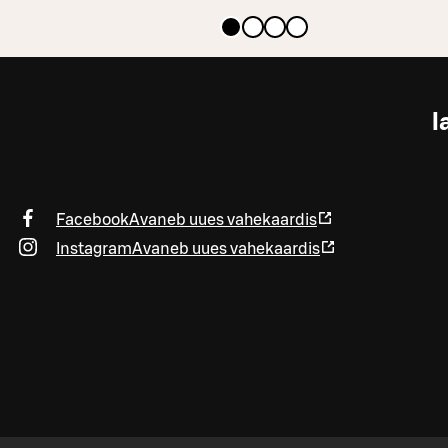
l
Facebook
Avaneb uues vahekaardis
Instagram
Avaneb uues vahekaardis