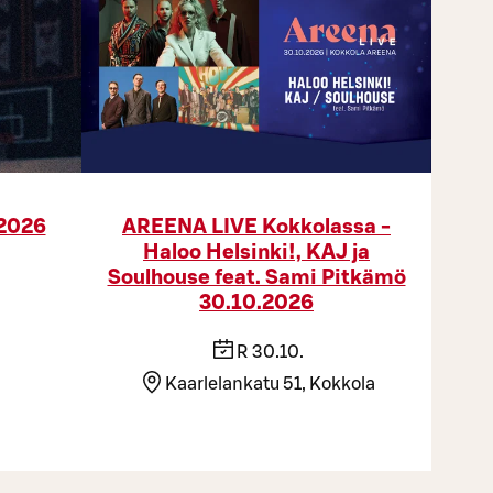
.2026
AREENA LIVE Kokkolassa -
Haloo Helsinki!, KAJ ja
Soulhouse feat. Sami Pitkämö
30.10.2026
R 30.10.
Kaarlelankatu 51, Kokkola