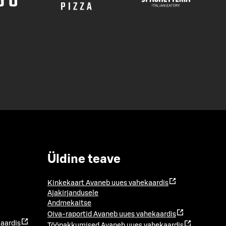
Üldine teave
Kinkekaart
Avaneb uues vahekaardis
Ajakirjandusele
Andmekaitse
Oiva-raportid
Avaneb uues vahekaardis
aardis
Tööpakkumised
Avaneb uues vahekaardis