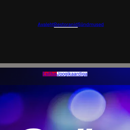
Avaleht
Restoranid
Sündmused
Esitlus
Joogikaardiga