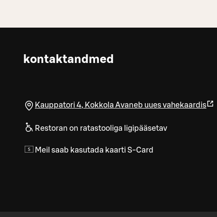
kontaktandmed
Kauppatori 4
,
Kokkola
Avaneb uues vahekaardis
Restoran on ratastooliga ligipääsetav
Meil saab kasutada kaarti S-Card