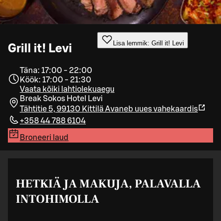
Lisa lemmik: Grill it! Levi
Grill it! Levi
Täna: 17:00 - 22:00
Köök: 17:00 - 21:30
Vaata kõiki lahtiolekuaegu
Break Sokos Hotel Levi
Tähtitie 5, 99130 Kittilä
Avaneb uues vahekaardis
+358 44 788 6104
Broneeri laud
HETKIÄ JA MAKUJA, PALAVALLA
INTOHIMOLLA