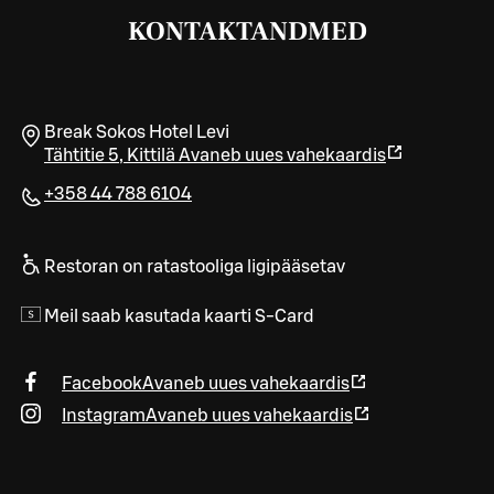
KONTAKTANDMED
Break Sokos Hotel Levi
Tähtitie 5
,
Kittilä
Avaneb uues vahekaardis
+358 44 788 6104
Restoran on ratastooliga ligipääsetav
Meil saab kasutada kaarti S-Card
Facebook
Avaneb uues vahekaardis
Instagram
Avaneb uues vahekaardis