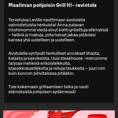
Maailman pohjoisin Grill It!- ravintola
Tervetuloa Leville nauttimaan avotulella
valmistetuista herkuista! Anna palavan
intohimomme viedä sinut kohti grillattuja elämyksiä
– hetkiä ja makuja, joita haluat jakaa ystäviesi
kanssa yhä uudelleen ja uudelleen.
Avotulella syntyvät herkulliset annokset lihasta,
kalasta ja kasviksista. Uusi steakhouse -menumme
tarjoaa meheviä erikoisleikkuita,
klassikkokastikkeita ja reiluja lisukkeita – juuri niin
kuin kunnon pihvitalossa pitääkin.
Tule kokemaan grillaamisen taika ja nauti
elämyksistä pohjoisen sydämessä!