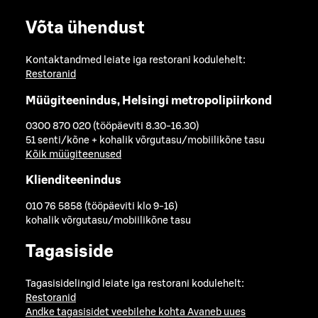
Võta ühendust
Kontaktandmed leiate iga restorani kodulehelt:
Restoranid
Müügiteenindus, Helsingi metropolipiirkond
0300 870 020 (tööpäeviti 8.30-16.30)
51 senti/kõne + kohalik võrgutasu/mobiilikõne tasu
Kõik müügiteenused
Klienditeenindus
010 76 5858 (tööpäeviti klo 9-16)
kohalik võrgutasu/mobiilikõne tasu
Tagasiside
Tagasisidelingid leiate iga restorani kodulehelt:
Restoranid
Andke tagasisidet veebilehe kohta
Avaneb uues