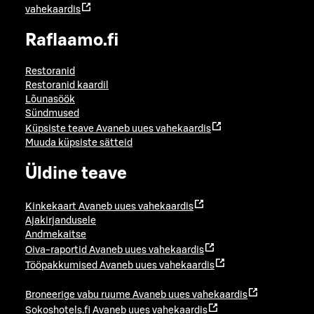
vahekaardis
Raflaamo.fi
Restoranid
Restoranid kaardil
Lõunasöök
Sündmused
Küpsiste teave
Avaneb uues vahekaardis
Muuda küpsiste sätteid
Üldine teave
Kinkekaart
Avaneb uues vahekaardis
Ajakirjandusele
Andmekaitse
Oiva-raportid
Avaneb uues vahekaardis
Tööpakkumised
Avaneb uues vahekaardis
Broneerige vabu ruume
Avaneb uues vahekaardis
Sokoshotels.fi
Avaneb uues vahekaardis