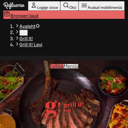
Liigu peamise sisu juurde
Logige sisse
Otsi
Avatud mobiilimenüü
Broneeri laud
Avaleht
…
Grill it!
Grill it! Levi
Esitlus
Menüü