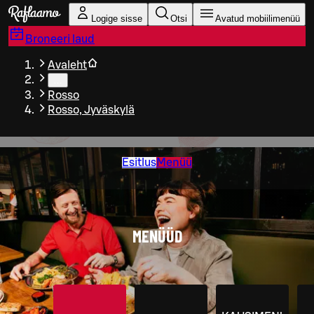
Liigu peamise sisu juurde
Logige sisse
Otsi
Avatud mobiilimenüü
Broneeri laud
Avaleht
…
Rosso
Rosso, Jyväskylä
Esitlus
Menüü
MENÜÜD