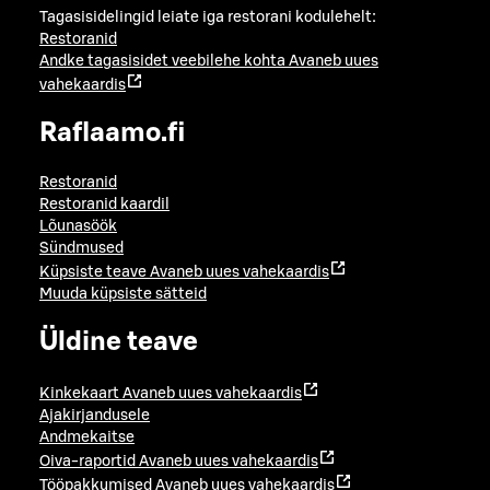
Tagasisidelingid leiate iga restorani kodulehelt:
Restoranid
Andke tagasisidet veebilehe kohta
Avaneb uues
vahekaardis
Raflaamo.fi
Restoranid
Restoranid kaardil
Lõunasöök
Sündmused
Küpsiste teave
Avaneb uues vahekaardis
Muuda küpsiste sätteid
Üldine teave
Kinkekaart
Avaneb uues vahekaardis
Ajakirjandusele
Andmekaitse
Oiva-raportid
Avaneb uues vahekaardis
Tööpakkumised
Avaneb uues vahekaardis