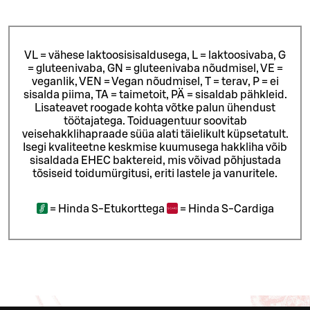
VL = vähese laktoosisisaldusega, L = laktoosivaba, G
= gluteenivaba, GN = gluteenivaba nõudmisel, VE =
veganlik, VEN = Vegan nõudmisel, T = terav, P = ei
sisalda piima, TA = taimetoit, PÄ = sisaldab pähkleid.
Lisateavet roogade kohta võtke palun ühendust
töötajatega.
Toiduagentuur soovitab
veisehakklihapraade süüa alati täielikult küpsetatult.
Isegi kvaliteetne keskmise kuumusega hakkliha võib
sisaldada EHEC baktereid, mis võivad põhjustada
tõsiseid toidumürgitusi, eriti lastele ja vanuritele.
=
Hinda S-Etukorttega
=
Hinda S-Cardiga