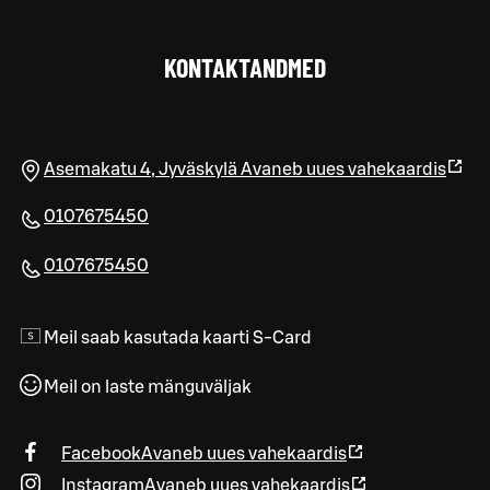
KONTAKTANDMED
Asemakatu 4
,
Jyväskylä
Avaneb uues vahekaardis
0107675450
0107675450
Meil saab kasutada kaarti S-Card
Meil on laste mänguväljak
Facebook
Avaneb uues vahekaardis
Instagram
Avaneb uues vahekaardis