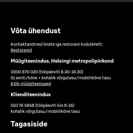
Võta ühendust
Kontaktandmed leiate iga restorani kodulehelt:
Restoranid
Müügiteenindus, Helsingi metropolipiirkond
0300 870 020 (tööpäeviti 8.30-16.30)
51 senti/kõne + kohalik võrgutasu/mobiilikõne tasu
Kõik müügiteenused
Klienditeenindus
010 76 5858 (tööpäeviti klo 9-16)
kohalik võrgutasu/mobiilikõne tasu
Tagasiside