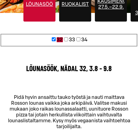
KAUSIMENUT
LÕUNASÖÖK
RUOKALISTA
27.5.–22.9.
3
32
33
34
LÕUNASÖÖK, NÄDAL 32, 3.8 - 9.8
Pidä hyvin ansaittu tauko työstä ja nauti maittava
Rosson lounas vaikka joka arkipäivä. Valitse makusi
mukaan joko raikas lounassalaatti, uunituore Rosson
pizza tai jotain herkullista viikoittain vaihtuvalta
lounaslistaltamme. Kysy myös vegaanista vaihtoehtoa
tarjoilijalta.