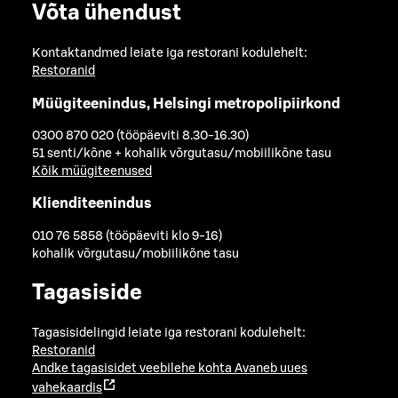
Võta ühendust
Kontaktandmed leiate iga restorani kodulehelt:
Restoranid
Müügiteenindus, Helsingi metropolipiirkond
0300 870 020 (tööpäeviti 8.30-16.30)
51 senti/kõne + kohalik võrgutasu/mobiilikõne tasu
Kõik müügiteenused
Klienditeenindus
010 76 5858 (tööpäeviti klo 9-16)
kohalik võrgutasu/mobiilikõne tasu
Tagasiside
Tagasisidelingid leiate iga restorani kodulehelt:
Restoranid
Andke tagasisidet veebilehe kohta
Avaneb uues
vahekaardis