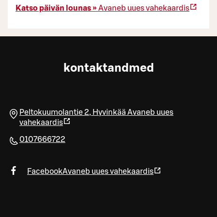
Katso päivän lounas »
Avaneb uues vahekaardis
kontaktandmed
Peltokuumolantie 2
,
Hyvinkää
Avaneb uues
vahekaardis
0107666722
Facebook
Avaneb uues vahekaardis