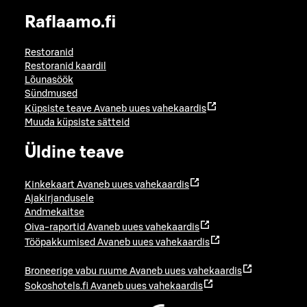
Raflaamo.fi
Restoranid
Restoranid kaardil
Lõunasöök
Sündmused
Küpsiste teave
Avaneb uues vahekaardis
Muuda küpsiste sätteid
Üldine teave
Kinkekaart
Avaneb uues vahekaardis
Ajakirjandusele
Andmekaitse
Oiva-raportid
Avaneb uues vahekaardis
Tööpakkumised
Avaneb uues vahekaardis
Broneerige vabu ruume
Avaneb uues vahekaardis
Sokoshotels.fi
Avaneb uues vahekaardis