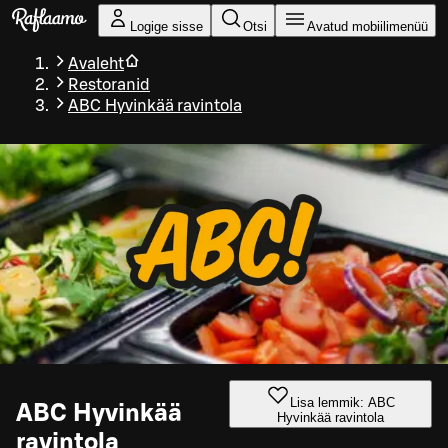
Liigu peamise sisu juurde
Logige sisse
Otsi
Avatud mobiilimenüü
Avaleht
Restoranid
ABC Hyvinkää ravintola
Lisa lemmik: ABC
ABC Hyvinkää
Hyvinkää ravintola
ravintola