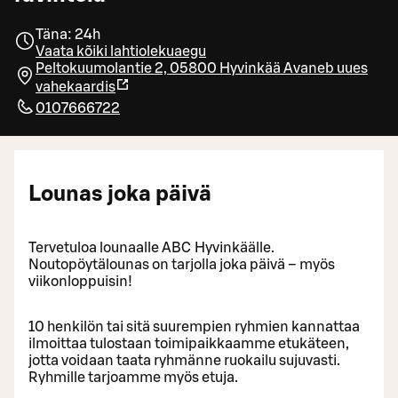
Täna: 24h
Vaata kõiki lahtiolekuaegu
Peltokuumolantie 2, 05800 Hyvinkää
Avaneb uues
vahekaardis
0107666722
Lounas joka päivä
Tervetuloa lounaalle ABC Hyvinkäälle.
Noutopöytälounas on tarjolla joka päivä – myös
viikonloppuisin!
10 henkilön tai sitä suurempien ryhmien kannattaa
ilmoittaa tulostaan toimipaikkaamme etukäteen,
jotta voidaan taata ryhmänne ruokailu sujuvasti.
Ryhmille tarjoamme myös etuja.