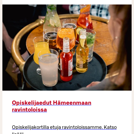
Opiskelijaedut Hämeenmaan
ravintoloissa
Opiskelijakortilla etuja ravintoloissamme. Katso