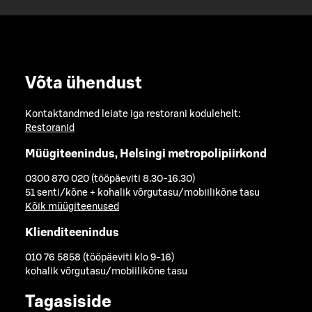
Võta ühendust
Kontaktandmed leiate iga restorani kodulehelt:
Restoranid
Müügiteenindus, Helsingi metropolipiirkond
0300 870 020 (tööpäeviti 8.30-16.30)
51 senti/kõne + kohalik võrgutasu/mobiilikõne tasu
Kõik müügiteenused
Klienditeenindus
010 76 5858 (tööpäeviti klo 9-16)
kohalik võrgutasu/mobiilikõne tasu
Tagasiside