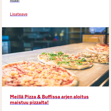
lisää!
Lisateave
Meillä Pizza & Buffissa arjen aloitus
maistuu pizzalta!