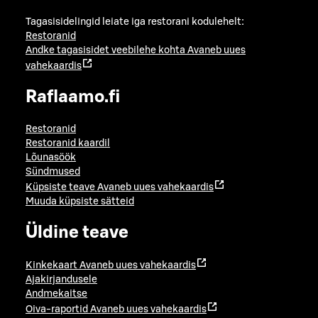
Tagasisidelingid leiate iga restorani kodulehelt:
Restoranid
Andke tagasisidet veebilehe kohta
Avaneb uues
vahekaardis
Raflaamo.fi
Restoranid
Restoranid kaardil
Lõunasöök
Sündmused
Küpsiste teave
Avaneb uues vahekaardis
Muuda küpsiste sätteid
Üldine teave
Kinkekaart
Avaneb uues vahekaardis
Ajakirjandusele
Andmekaitse
Oiva-raportid
Avaneb uues vahekaardis