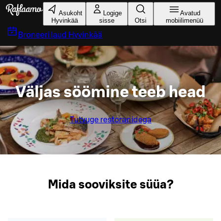
Liigu peamise sisu juurde
Asukoht
Logige
Avatud
Hyvinkää
sisse
Otsi
mobiilimenüü
Broneeri laud
Hyvinkää
Väljas söömine teeb head
Tutvuge restoranidega
Mida sooviksite süüa?