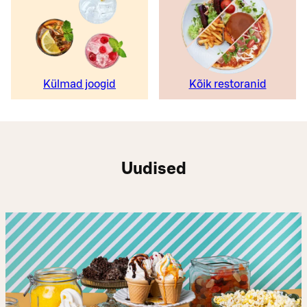
Külmad joogid
Kõik restoranid
Uudised