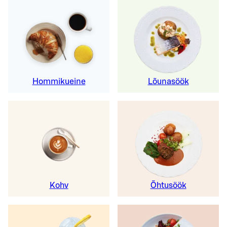
Hommikueine
Lõunasöök
Kohv
Õhtusöök