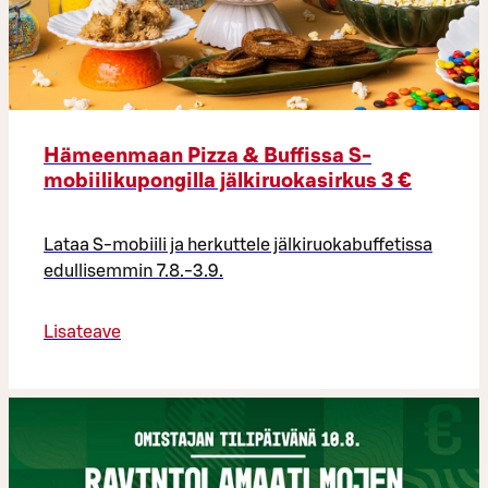
Hämeenmaan Pizza & Buffissa S-
mobiilikupongilla jälkiruokasirkus 3 €
Lataa S-mobiili ja herkuttele jälkiruokabuffetissa
edullisemmin 7.8.-3.9.
Lisateave