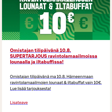
Omistajan tilipäivänä 10.8.
SUPERTARJOUS ravintolamaailmoissa
lounaalla ja iltabuffissa!
Omistajan tilipäivänä ma 10.8. Hämeenmaan
ravintolamaailmojen lounaat & iltabuffat vain 10€.
Lue lisää tarjouksesta!
Lisateave