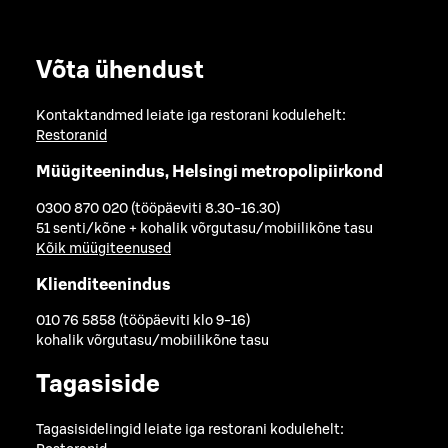
Võta ühendust
Kontaktandmed leiate iga restorani kodulehelt:
Restoranid
Müügiteenindus, Helsingi metropolipiirkond
0300 870 020 (tööpäeviti 8.30-16.30)
51 senti/kõne + kohalik võrgutasu/mobiilikõne tasu
Kõik müügiteenused
Klienditeenindus
010 76 5858 (tööpäeviti klo 9-16)
kohalik võrgutasu/mobiilikõne tasu
Tagasiside
Tagasisidelingid leiate iga restorani kodulehelt: