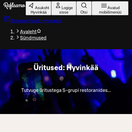
Liigu peamise sisu juurde
Asukoht
Logige
Avatud
Hyvinkää
sisse
Otsi
mobiilimenüü
Broneeri laud
Hyvinkää
Avaleht
Sündmused
Üritused: Hyvinkää
Tutvuge üritustega S-grupi restoranides...