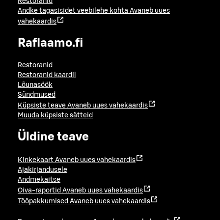
Restoranid
Andke tagasisidet veebilehe kohta
Avaneb uues
vahekaardis
Raflaamo.fi
Restoranid
Restoranid kaardil
Lõunasöök
Sündmused
Küpsiste teave
Avaneb uues vahekaardis
Muuda küpsiste sätteid
Üldine teave
Kinkekaart
Avaneb uues vahekaardis
Ajakirjandusele
Andmekaitse
Oiva-raportid
Avaneb uues vahekaardis
Tööpakkumised
Avaneb uues vahekaardis