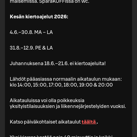
maisemissa. SpåraKOFFissa on wc.
Kesän kiertoajelut 2026:
4.6.–30.8. MA – LA
31.8.–12.9. PE & LA
Juhannuksena 18.6.–21.6. ei kiertoajeluita!
Lähdöt pääasiassa normaalin aikataulun mukaan:
klo 14:00, 15:00, 17:00, 18:00, 19:00 & 20:00
Aikatauluissa voi olla poikkeuksia
yksityistilaisuuksien ja liikennejärjestelyiden vuoksi.
Katso päiväkohtaiset aikataulut
täältä
.