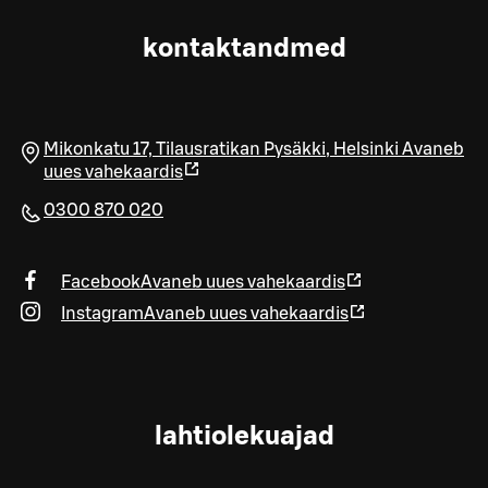
kontaktandmed
Mikonkatu 17, Tilausratikan Pysäkki
,
Helsinki
Avaneb
uues vahekaardis
0300 870 020
Facebook
Avaneb uues vahekaardis
Instagram
Avaneb uues vahekaardis
lahtiolekuajad