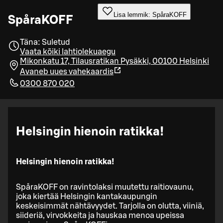
Lisa lemmik: SpåraKOFF
SpåraKOFF
Täna: Suletud
Vaata kõiki lahtiolekuaegu
Mikonkatu 17, Tilausratikan Pysäkki, 00100 Helsinki
Avaneb uues vahekaardis
0300 870 020
Helsingin hienoin ratikka!
Helsingin hienoin ratikka!
SpåraKOFF on ravintolaksi muutettu raitiovaunu,
joka kiertää Helsingin kantakaupungin
keskeisimmät nähtävyydet. Tarjolla on olutta, viiniä,
siideriä, virvokkeita ja hauskaa menoa upeissa