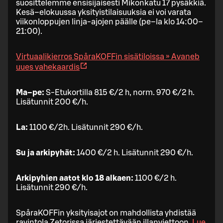
suosittelemme ensisijaisesti Mikonkatu 17 pysäkkiä.
Kesä–elokuussa yksityistilaisuuksia ei voi varata
viikonloppujen linja-ajojen päälle (pe–la klo 14:00–
21:00).
Virtuaalikierros SpåraKOFFin sisätiloissa »
Avaneb
uues vahekaardis
Ma–pe:
S-Etukortilla 815 €/2 h, norm. 970 €/2 h.
Lisätunnit 200 €/h.
La:
1100 €/2h. Lisätunnit 290 €/h.
Su ja arkipyhät:
1400 €/2 h. Lisätunnit 290 €/h.
Arkipyhien aatot
klo 18 alkaen:
1100 €/2 h.
Lisätunnit 290 €/h.
SpåraKOFFin yksityisajot on mahdollista yhdistää
ravintola Zetorissa järjestettävään illanviettoon.
Lue