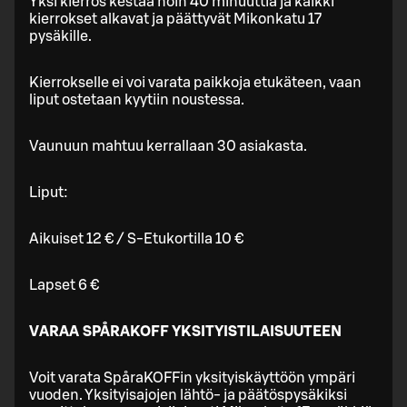
Yksi kierros kestää noin 40 minuuttia ja kaikki
kierrokset alkavat ja päättyvät Mikonkatu 17
pysäkille.
Kierrokselle ei voi varata paikkoja etukäteen, vaan
liput ostetaan kyytiin noustessa.
Vaunuun mahtuu kerrallaan 30 asiakasta.
Liput:
Aikuiset 12 € / S-Etukortilla 10 €
Lapset 6 €
VARAA SPÅRAKOFF YKSITYISTILAISUUTEEN
Voit varata SpåraKOFFin yksityiskäyttöön ympäri
vuoden. Yksityisajojen lähtö- ja päätöspysäkiksi