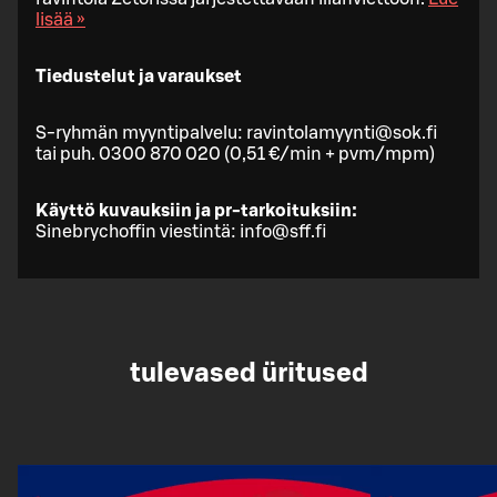
lisää »
Tiedustelut ja varaukset
S-ryhmän myyntipalvelu: ravintolamyynti@sok.fi
tai puh. 0300 870 020 (0,51 €/min + pvm/mpm)
Käyttö kuvauksiin ja pr-tarkoituksiin:
Sinebrychoffin viestintä: info@sff.fi
tulevased üritused