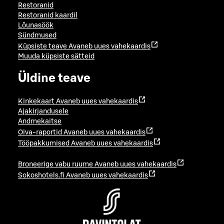
Restoranid
Restoranid kaardil
Lõunasöök
Sündmused
Küpsiste teave
Avaneb uues vahekaardis
Muuda küpsiste sätteid
Üldine teave
Kinkekaart
Avaneb uues vahekaardis
Ajakirjandusele
Andmekaitse
Oiva-raportid
Avaneb uues vahekaardis
Tööpakkumised
Avaneb uues vahekaardis
Broneerige vabu ruume
Avaneb uues vahekaardis
Sokoshotels.fi
Avaneb uues vahekaardis