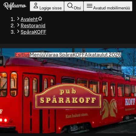
Liigu peamise sisu juurde
Logige sisse
Otsi
Avatud mobiilimenüü
Avaleht
Restoranid
SpåraKOFF
Esitlus
Menüü
Varaa SpåraKOFF
Aikataulut 2026