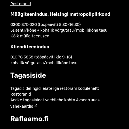
Restoranid
Müügiteenindus, Helsingi metropolipiirkond
0300 870 020 (tööpäeviti 8.30-16.30)
51 senti/kõne + kohalik võrgutasu/mobiilikõne tasu
Kõik müügiteenused
Klienditeenindus
010 76 5858 (tööpäeviti klo 9-16)
kohalik võrgutasu/mobiilikõne tasu
Tagasiside
Tagasisidelingid leiate iga restorani kodulehelt:
Restoranid
Andke tagasisidet veebilehe kohta
Avaneb uues
vahekaardis
Raflaamo.fi