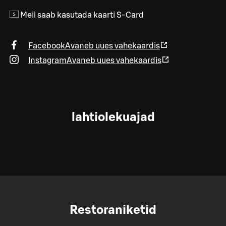
Meil saab kasutada kaarti S-Card
Facebook
Avaneb uues vahekaardis
Instagram
Avaneb uues vahekaardis
lahtiolekuajad
Restoraniketid