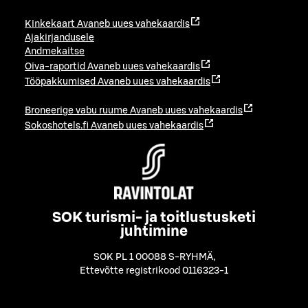
Kinkekaart
Avaneb uues vahekaardis
Ajakirjandusele
Andmekaitse
Oiva-raportid
Avaneb uues vahekaardis
Tööpakkumised
Avaneb uues vahekaardis
Broneerige vabu ruume
Avaneb uues vahekaardis
Sokoshotels.fi
Avaneb uues vahekaardis
SOK turismi- ja toitlustusketi
juhtimine
SOK PL 1 00088 S-RYHMÄ
,
Ettevõtte registrikood 0116323-1