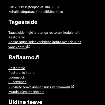
010 76 5858 (tööpäeviti klo 9-16)
kohalik võrgutasu/mobiilikõne tasu
Tagasiside
Tagasisidelingid leiate iga restorani kodulehelt:
Restoranid
Andke tagasisidet veebilehe kohta
Avaneb uues
vahekaardis
Raflaamo.fi
Restoranid
Restoranid kaardil
Lõunasöök
Sündmused
Küpsiste teave
Avaneb uues vahekaardis
Muuda küpsiste sätteid
Üldine teave