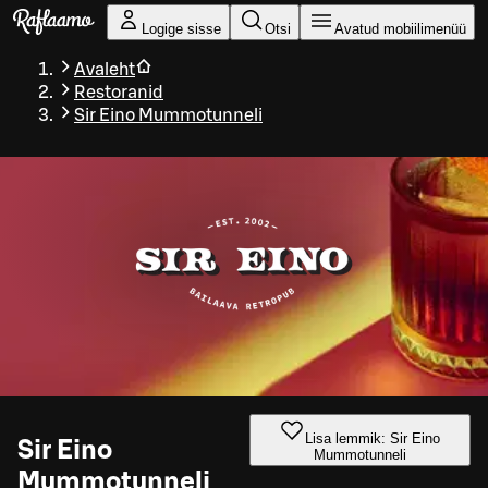
Liigu peamise sisu juurde
Logige sisse
Otsi
Avatud mobiilimenüü
Avaleht
Restoranid
Sir Eino Mummotunneli
Lisa lemmik: Sir Eino
Sir Eino
Mummotunneli
Mummotunneli