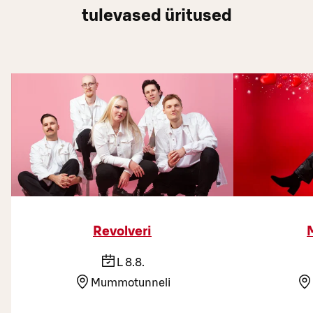
tulevased üritused
Revolveri
L 8.8.
Mummotunneli