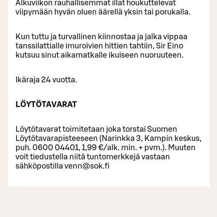
Alkuviikon rauhallisemmat illat houkuttelevat
viipymään hyvän oluen äärellä yksin tai porukalla.
Kun tuttu ja turvallinen kiinnostaa ja jalka vippaa
tanssilattialle imuroivien hittien tahtiin, Sir Eino
kutsuu sinut aikamatkalle ikuiseen nuoruuteen.
Ikäraja 24 vuotta.
LÖYTÖTAVARAT
Löytötavarat toimitetaan joka torstai Suomen
Löytötavarapisteeseen (Narinkka 3, Kampin keskus,
puh. 0600 04401, 1,99 €/alk. min. + pvm.). Muuten
voit tiedustella niitä tuntomerkkejä vastaan
sähköpostilla venn@sok.fi