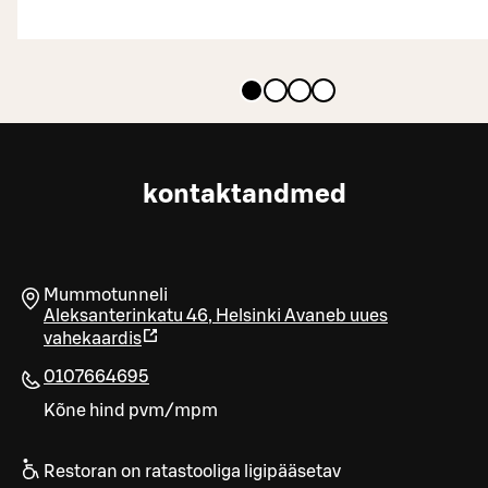
kontaktandmed
Mummotunneli
Aleksanterinkatu 46
,
Helsinki
Avaneb uues
vahekaardis
0107664695
Kõne hind pvm/mpm
Restoran on ratastooliga ligipääsetav