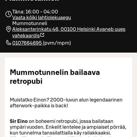
Täna: 16:00 - 04:00
Vaata kõiki lahtiolekuaegu
Mummotunneli
Aleksanterinkatu 46, 00100 Helsinki
Avaneb uues
vahekaardis
0107664695
(
pvm/mpm
)
Mummotunnelin bailaava
retropubi
Muistatko Einon? 2000-luvun alun legendaarinen
afterwork-paikka is back!
Sir Eino
on boheemi retropubi, jossa bailataan
ympäri vuoden. Enkelit lentelee ja ampiaiset pörrää,
kun tunnelma tanssilattialla käy railakkaaksi.