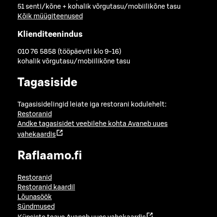
51 senti/kõne + kohalik võrgutasu/mobiilikõne tasu
Kõik müügiteenused
Klienditeenindus
010 76 5858 (tööpäeviti klo 9-16)
kohalik võrgutasu/mobiilikõne tasu
Tagasiside
Tagasisidelingid leiate iga restorani kodulehelt:
Restoranid
Andke tagasisidet veebilehe kohta
Avaneb uues
vahekaardis
Raflaamo.fi
Restoranid
Restoranid kaardil
Lõunasöök
Sündmused