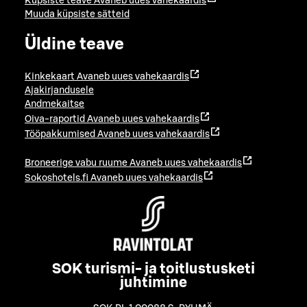
Küpsiste teave
Avaneb uues vahekaardis
Muuda küpsiste sätteid
Üldine teave
Kinkekaart
Avaneb uues vahekaardis
Ajakirjandusele
Andmekaitse
Oiva-raportid
Avaneb uues vahekaardis
Tööpakkumised
Avaneb uues vahekaardis
Broneerige vabu ruume
Avaneb uues vahekaardis
Sokoshotels.fi
Avaneb uues vahekaardis
SOK turismi- ja toitlustusketi
juhtimine