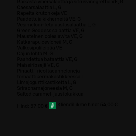
Raikasta vihersalaattia ja sitrusvinegrettiä VE, G
Caesarsalaattia L, G
Rapeita krutonkeja VE
Paadettuja kikherneitä VE, G
Vesimeloni-fetajuustosalaattia L, G
Green Goddess salaattia VE, G
Mausteinen coleslaw’ta VE, G
Katkarapu cevicheä M, G
Valkosipulileipää VE
Cajun lohta M, G
Paahdettua bataattia VE, G
Maissiribsejä VE, G
Pinaatti-ricottacanneloneja
tomaattikermakastikkeessa L
Limejogurttikastiketta L, G
Srirachamajoneesia M, G
Salted caramel-juustokakkua
Kliendiliikme hind:
54,00 €
Hind:
57,00 €