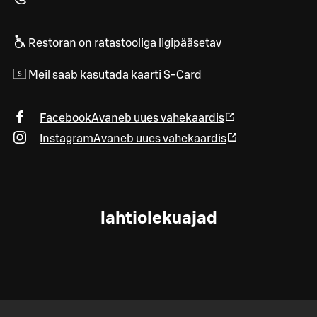
Restoran on ratastooliga ligipääsetav
Meil saab kasutada kaarti S-Card
Facebook
Avaneb uues vahekaardis
Instagram
Avaneb uues vahekaardis
lahtiolekuajad