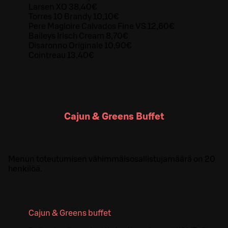
Larsen XO 38,40€
Torres 10 Brandy 10,10€
Pere Magloire Calvados Fine VS 12,60€
Baileys Irisch Cream 8,70€
Disaronno Originale 10,90€
Cointreau 13,40€
Cajun & Greens Buffet
Menun toteutumisen vähimmäisosallistujamäärä on 20
henkilöä.
Cajun & Greens buffet