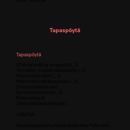
Hind:
64,00 €
Tapaspöytä
Tapaspöytä
Vihersalaatti ja vinegretti L, G
Tomaatti-mozzarellasalaatti L, G
Marinoidut oliivit L, G
Marinoidut herkkusienet L, G
Chorizomakkaraa G
Serranonkinkkua L, G
Briejuustoa G
Talon valkosipulileipää L
40€/hlö
Suositusjuomana Pares Balta Mas Petit viini.