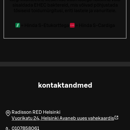
sisaldada EHEC baktereid, mis võivad põhjustada
tõsiseid toidumürgitusi, eriti lastele ja vanuritele.
=
Hinda S-Etukorttega
=
Hinda S-Cardiga
kontaktandmed
Radisson RED Helsinki
Vuorikatu 24
,
Helsinki
Avaneb uues vahekaardis
0107858061