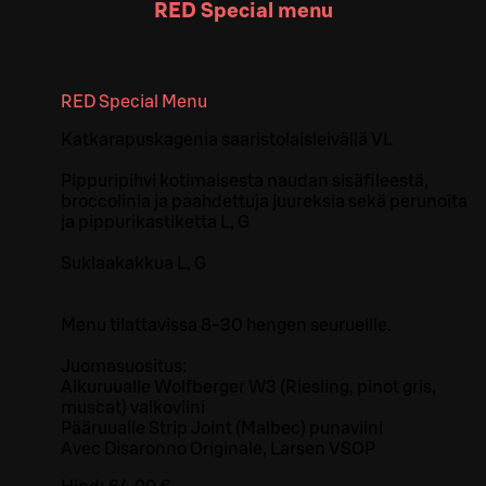
RED Special menu
RED Special Menu
Katkarapuskagenia saaristolaisleivällä VL
Pippuripihvi kotimaisesta naudan sisäfileestä,
broccolinia ja paahdettuja juureksia sekä perunoita
ja pippurikastiketta L, G
Suklaakakkua L, G
Menu tilattavissa 8-30 hengen seurueille.
Juomasuositus:
Alkuruualle Wolfberger W3 (Riesling, pinot gris,
muscat) valkoviini
Pääruualle Strip Joint (Malbec) punaviini
Avec Disaronno Originale, Larsen VSOP