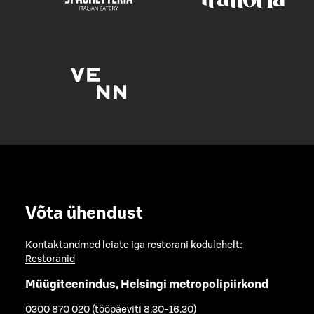
Võta ühendust
Kontaktandmed leiate iga restorani kodulehelt:
Restoranid
Müügiteenindus, Helsingi metropolipiirkond
0300 870 020 (tööpäeviti 8.30-16.30)