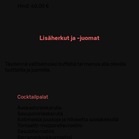
Hind:
40,00 €
Lisäherkut ja -juomat
Täydennä valitsemaasi buffetia tai menua alla olevilla
tuotteilla ja juomilla.
Cocktailpalat
Avokadorieskarulla
Savupororieskarulla
Kotimaisia juustoja ja hilloketta suolakeksillä
Tomaatti-mozzarellacrostini
Savulohicrostini
Serranonkinkkucrostini