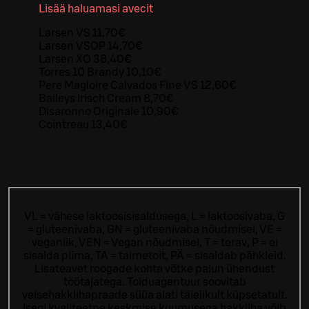
Lisää haluamasi avecit
Larsen VS 11,70€
Larsen VSOP 14,70€
Larsen XO 38,40€
Torres 10 Brandy 10,10€
Pere Magloire Calvados Fine VS 12,60€
Baileys Irisch Cream 8,70€
Disaronno Originale 10,90€
Cointreau 13,40€
VL = vähese laktoosisisaldusega, L = laktoosivaba, G
= gluteenivaba, GN = gluteenivaba nõudmisel, VE =
veganlik, VEN = Vegan nõudmisel, T = terav, P = ei
sisalda piima, TA = taimetoit, PÄ = sisaldab pähkleid.
Lisateavet roogade kohta võtke palun ühendust
töötajatega.
Toiduagentuur soovitab
veisehakklihapraade süüa alati täielikult küpsetatult.
Isegi kvaliteetne keskmise kuumusega hakkliha võib