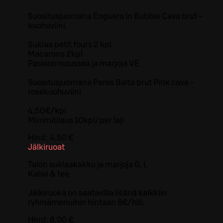
Suositusjuomana Enguera in Bubble Cava brut -
kuohuviini.
Suklaa petit fours 2 kpl
Macarons 2kpl
Passionmoussea ja marjoja VE
Suositusjuomana Pares Balta brut Pink cava -
rosekuohuviini
4,50€/kpl
Minimitilaus 10kpl/per laji
Hind:
4,50 €
Jälkiruoat
Talon suklaakakku ja marjoja G, L
Kahvi & tee
Jälkiruoka on saatavilla lisänä kaikkiin
ryhmämenuihin hintaan 8€/hlö.
Hind:
8,00 €