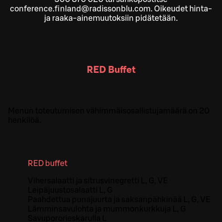
conference.finland@radissonblu.com. Oikeudet hinta-
ja raaka-ainemuutoksiin pidätetään.
RED Buffet
Menun toteutumisen vähimmäisosallistujamäärä on 20
henkilöä.
RED buffet
Vihersalaatti ja sitrusvinegretti L, G, VE
Leipäjuustosalaatti L, G
Paahdettua punajuurta ja saksanpähkinää L, G, VE
Lämminsavulohta ja mummonkurkkuja L, G
Savupororieskarulla L