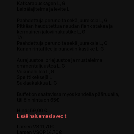
Katkarapuskagen L, G
Leipälajitelma ja levite L
Paahdettuja perunoita sekä juureksia L, G
Pitkään haudutettua naudan flank stakea ja
kermainen jaloviinakastike L, G
TAI
Paahdettuja perunoita sekä juureksia L, G
Kanan rintafilee ja punaviinikastike L, G
Aurajuustoa, briejuustoa ja mustaleima
emmentaljuustoa L, G
Viikunahilloa L, G
Spelttikeksejä L
Suklaakakkua L, G
Buffet on saatavissa myös kahdella pääruualla,
tällöin hinta on 65€
Hind:
59,00 €
Lisää haluamasi avecit
Larsen VS 11,70€
Larsen VSOP 14,70€