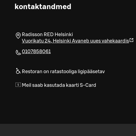
kontaktandmed
Radisson RED Helsinki
Vuorikatu 24
,
Helsinki
Avaneb uues vahekaardis
0107858061
Restoran on ratastooliga ligipääsetav
Meil saab kasutada kaarti S-Card