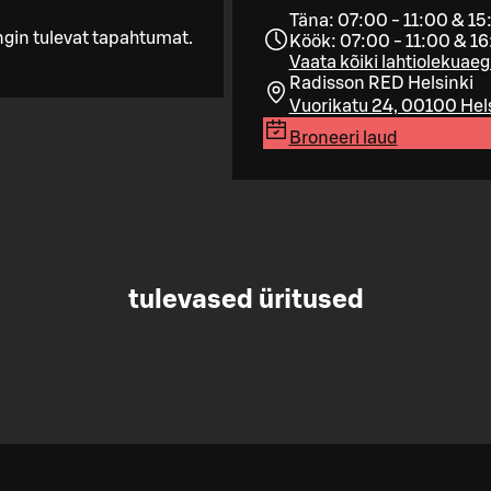
Täna: 07:00 - 11:00 & 15
gin tulevat tapahtumat.
Köök: 07:00 - 11:00 & 1
Vaata kõiki lahtiolekuae
Radisson RED Helsinki
Vuorikatu 24, 00100 Hel
Broneeri laud
tulevased üritused