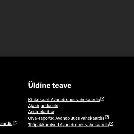
Üldine teave
Kinkekaart
Avaneb uues vahekaardis
Ajakirjandusele
Andmekaitse
Oiva-raportid
Avaneb uues vahekaardis
aardis
Tööpakkumised
Avaneb uues vahekaardis