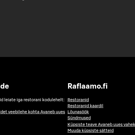
ide
Raflaamo.fi
id leiate iga restorani kodulehelt:
Restoranid
Restoranid kaardil
idet veebilehe kohta
Avaneb uues
Lõunasöök
Sündmused
Küpsiste teave
Avaneb uues vahek
Muuda küpsiste sätteid