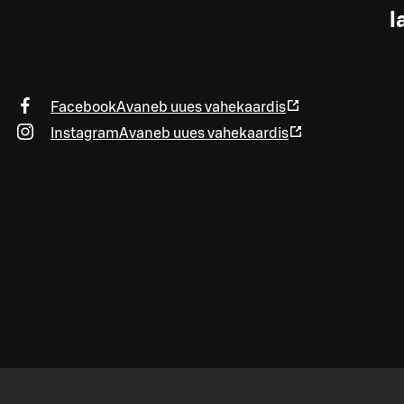
l
Facebook
Avaneb uues vahekaardis
Instagram
Avaneb uues vahekaardis