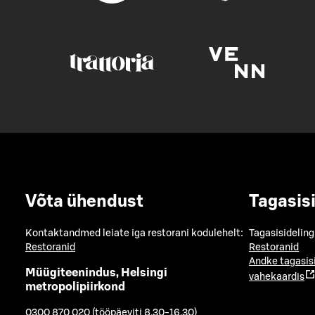
Võta ühendust
Tagasis
Kontaktandmed leiate iga restorani kodulehelt:
Tagasisideling
Restoranid
Restoranid
Andke tagasis
Müügiteenindus, Helsingi
vahekaardis
metropolipiirkond
0300 870 020 (tööpäeviti 8.30-16.30)