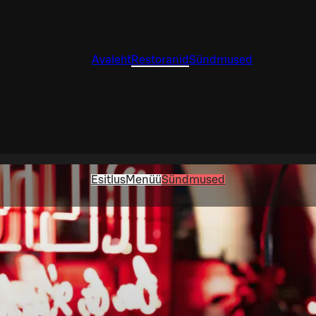
Avaleht
Restoranid
Sündmused
Esitlus
Menüü
Sündmused