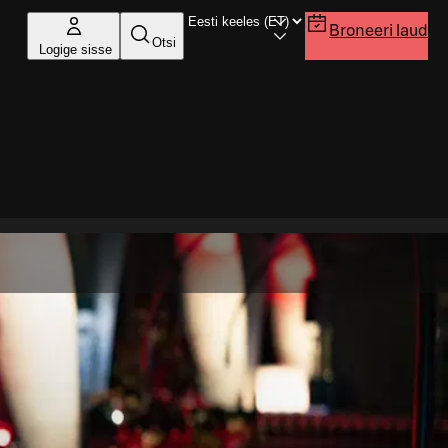
Broneeri laud
Otsi
Logige sisse