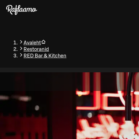
Liigu peamise sisu juurde
Avaleht
Restoranid
RED Bar & Kitchen