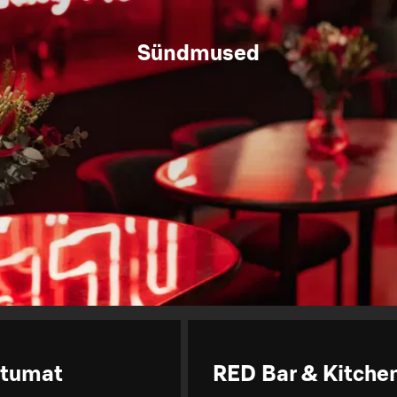
Sündmused
htumat
RED Bar & Kitche