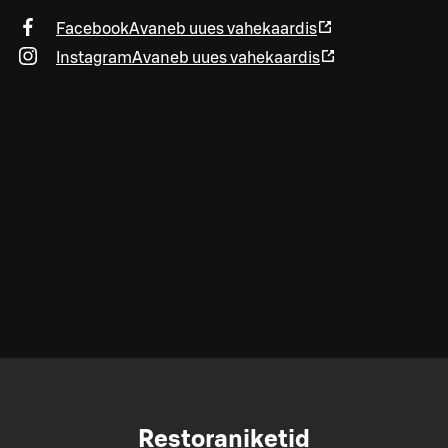
Facebook
Avaneb uues vahekaardis
Instagram
Avaneb uues vahekaardis
Restoraniketid