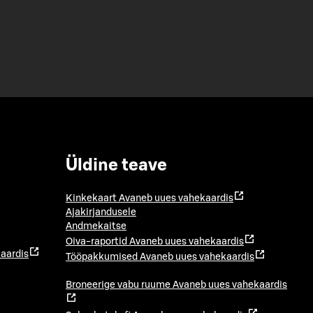
Üldine teave
Kinkekaart
Avaneb uues vahekaardis
Ajakirjandusele
Andmekaitse
Oiva-raportid
Avaneb uues vahekaardis
aardis
Tööpakkumised
Avaneb uues vahekaardis
Broneerige vabu ruume
Avaneb uues vahekaardis