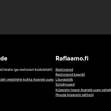
ide
Raflaamo.fi
id leiate iga restorani kodulehelt:
Restoranid
Restoranid kaardil
idet veebilehe kohta
Avaneb uues
Lõunasöök
Sündmused
Küpsiste teave
Avaneb uues vahek
Muuda küpsiste sätteid