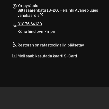
Ympyrätalo
Siltasaarenkatu 18-20
,
Helsinki
Avaneb uues
vahekaardis
010 76 64120
Kõne hind pvm/mpm
Restoran on ratastooliga ligipääsetav
Meil saab kasutada kaarti S-Card