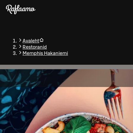
Liigu peamise sisu juurde
Avaleht
Restoranid
Memphis Hakaniemi