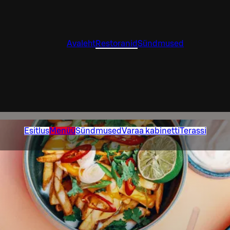
Avaleht
Restoranid
Sündmused
Esitlus
Menüü
Sündmused
Varaa kabinetti
Terassi