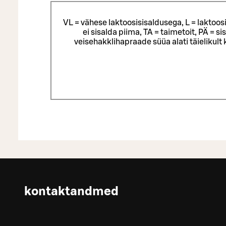
VL = vähese laktoosisisaldusega, L = laktoos
ei sisalda piima, TA = taimetoit, PÄ = 
veisehakklihapraade süüa alati täielikul
kontaktandmed