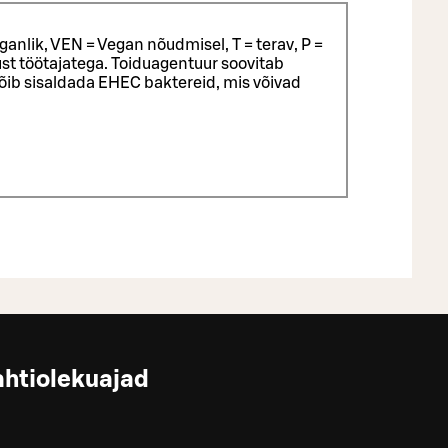
ganlik, VEN = Vegan nõudmisel, T = terav, P =
st töötajatega.
Toiduagentuur soovitab
võib sisaldada EHEC baktereid, mis võivad
ahtiolekuajad