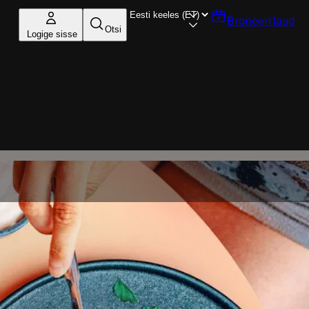
Broneeri laud
Otsi
Logige sisse