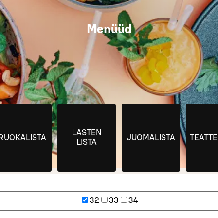
Menüüd
LASTEN
RUOKALISTA
JUOMALISTA
TEATT
LISTA
32
33
34