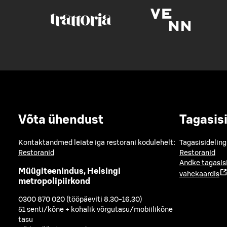
Võta ühendust
Tagasis
Kontaktandmed leiate iga restorani kodulehelt:
Tagasisideling
Restoranid
Restoranid
Andke tagasis
Müügiteenindus, Helsingi
vahekaardis
metropolipiirkond
0300 870 020 (tööpäeviti 8.30-16.30)
51 senti/kõne + kohalik võrgutasu/mobiilikõne
tasu