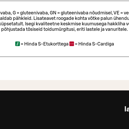
ivaba, G = gluteenivaba, GN = gluteenivaba nõudmisel, VE = ve
sisaldab pähkleid. Lisateavet roogade kohta võtke palun ühendu
t küpsetatult. Isegi kvaliteetne keskmise kuumusega hakkliha 
põhjustada tõsiseid toidumürgitusi, eriti lastele ja vanuritele.
=
Hinda S-Etukorttega
=
Hinda S-Cardiga
l