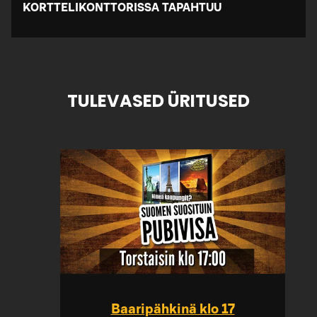
KORTTELIKONTTORISSA TAPAHTUU
TULEVASED ÜRITUSED
Baaripähkinä klo 17