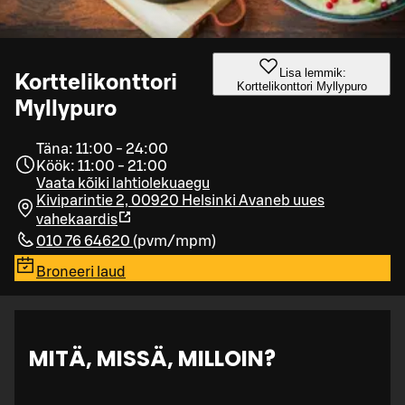
Lisa lemmik:
Korttelikonttori
Korttelikonttori Myllypuro
Myllypuro
Täna: 11:00 - 24:00
Köök: 11:00 - 21:00
Vaata kõiki lahtiolekuaegu
Kiviparintie 2, 00920 Helsinki
Avaneb uues
vahekaardis
010 76 64620
(
pvm/mpm
)
Broneeri laud
MITÄ, MISSÄ, MILLOIN?