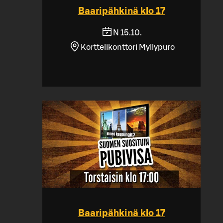
Baaripähkinä klo 17
N 15.10.
Korttelikonttori Myllypuro
Baaripähkinä klo 17