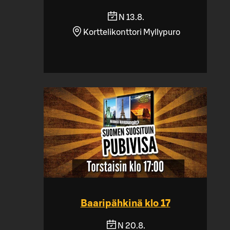
N 13.8.
Korttelikonttori Myllypuro
Baaripähkinä klo 17
N 20.8.