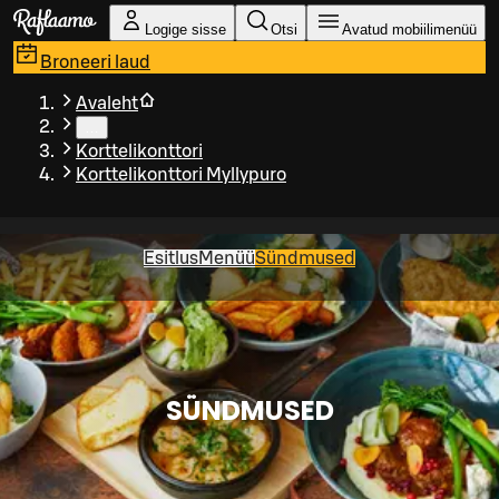
Liigu peamise sisu juurde
Logige sisse
Otsi
Avatud mobiilimenüü
Broneeri laud
Avaleht
…
Korttelikonttori
Korttelikonttori Myllypuro
Esitlus
Menüü
Sündmused
SÜNDMUSED