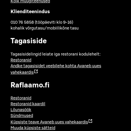
Kõik müügiteenused
Klienditeenindus
010 76 5858 (tööpäeviti klo 9-16)
kohalik võrgutasu/mobiilikõne tasu
Tagasiside
Tagasisidelingid leiate iga restorani kodulehelt:
Restoranid
Andke tagasisidet veebilehe kohta
Avaneb uues
vahekaardis
Raflaamo.fi
Restoranid
Restoranid kaardil
Lõunasöök
Sündmused
Küpsiste teave
Avaneb uues vahekaardis
Muuda küpsiste sätteid