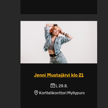
Jenni Mustajärvi klo 21
L 29.8.
Korttelikonttori Myllypuro