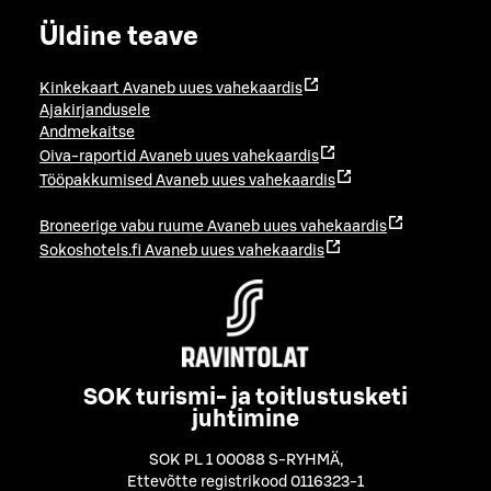
Üldine teave
Kinkekaart
Avaneb uues vahekaardis
Ajakirjandusele
Andmekaitse
Oiva-raportid
Avaneb uues vahekaardis
Tööpakkumised
Avaneb uues vahekaardis
Broneerige vabu ruume
Avaneb uues vahekaardis
Sokoshotels.fi
Avaneb uues vahekaardis
SOK turismi- ja toitlustusketi
juhtimine
SOK PL 1 00088 S-RYHMÄ
,
Ettevõtte registrikood 0116323-1