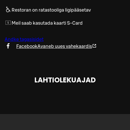
Restoran on ratastooliga ligipääsetav
Meil saab kasutada kaarti S-Card
Andke tagasisidet
Facebook
Avaneb uues vahekaardis
LAHTIOLEKUAJAD