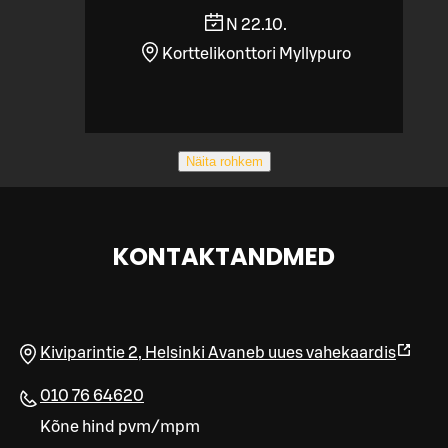
N 22.10.
Korttelikonttori Myllypuro
Näita rohkem
KONTAKTANDMED
Kiviparintie 2
,
Helsinki
Avaneb uues vahekaardis
010 76 64620
Kõne hind pvm/mpm