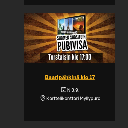
Baaripähkinä klo 17
N 3.9.
Korttelikonttori Myllypuro