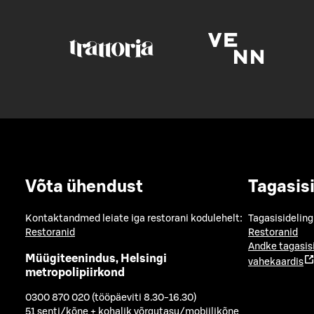
Võta ühendust
Tagasis
Kontaktandmed leiate iga restorani kodulehelt:
Tagasisideling
Restoranid
Restoranid
Andke tagasis
Müügiteenindus, Helsingi
vahekaardis
metropolipiirkond
0300 870 020 (tööpäeviti 8.30-16.30)
51 senti/kõne + kohalik võrgutasu/mobiilikõne