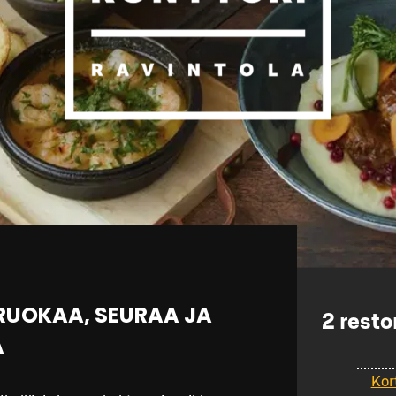
RUOKAA, SEURAA JA
2
resto
Ä
Kor