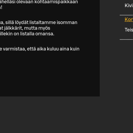
lähelläsi olevaan kohtaamispaikkaan
Kiv
n!
Kor
tua, sillä löydät listaltamme isomman
at jälkkärit, mutta myös
Tei
llekin on listalla omansa.
varmistaa, että aika kuluu aina kuin