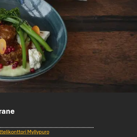
rane
ttelikonttori Myllypuro