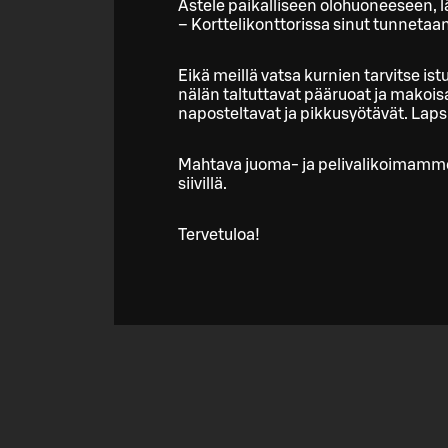
Astele paikalliseen olohuoneeseen, 
– Korttelikonttorissa sinut tunnetaa
Eikä meillä vatsa kurnien tarvitse is
nälän taltuttavat pääruoat ja makois
naposteltavat ja pikkusyötävät. Lapsi
Mahtava juoma- ja pelivalikoimamme 
siivillä.
Tervetuloa!