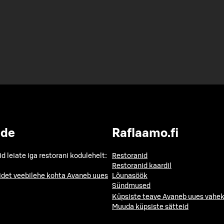
ide
Raflaamo.fi
id leiate iga restorani kodulehelt:
Restoranid
Restoranid kaardil
idet veebilehe kohta
Avaneb uues
Lõunasöök
Sündmused
Küpsiste teave
Avaneb uues vahek
Muuda küpsiste sätteid