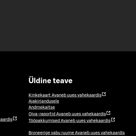
Üldine teave
Kinkekaart
Avaneb uues vahekaardis
Ajakirjandusele
Andmekaitse
Oiva-raportid
Avaneb uues vahekaardis
aardis
Tööpakkumised
Avaneb uues vahekaardis
Broneerige vabu ruume
Avaneb uues vahekaardis