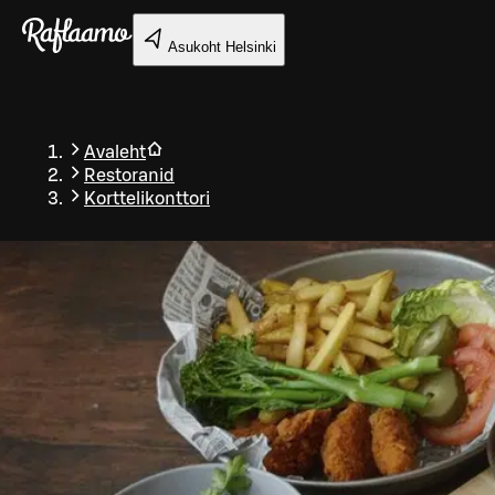
Liigu peamise sisu juurde
Asukoht
Helsinki
Avaleht
Restoranid
Korttelikonttori