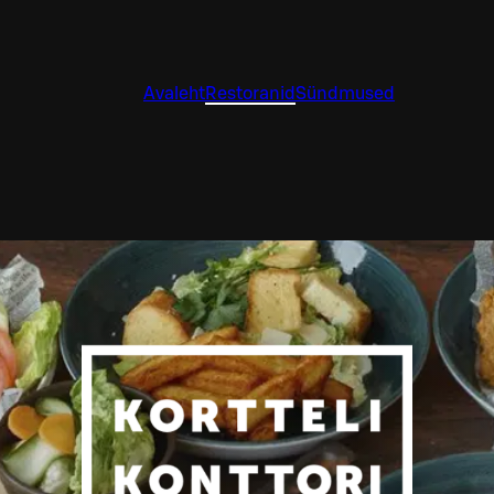
Avaleht
Restoranid
Sündmused