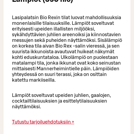
Lasipalatsin Bio Rexin tilat luovat mahdollisuuksia
monenlaisille tilaisuuksille. Lämpiöt soveltuvat
erityisesti upeiden illallisten miljööksi,
sykähdyttävien juhlien areenoiksi ja kiinnostavien
messujen sekä puheiden näyttämöksi. Sisälämpiö
on korkea tila aivan Bio Rex -salin vieressä, ja sen
suurista ikkunoista avautuvat huikeat näkymät
kohti eduskuntataloa. Ulkolämpiö on puolestaan
matalampi tila, jonka ikkunat ovat koko seinustan
mittaisesti Mannerheimintielle päin. Lämpiöiden
yhteydessä on suuri terassi, joka on osittain
katettu markiiseilla.
Lämpiöt soveltuvat upeiden juhlien, gaalojen,
cocktailtilaisuuksien ja esittelytilaisuuksien
näyttämöksi.
Tutustu tarjoiluehdotuksiin »