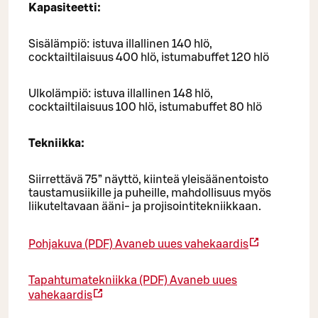
Kapasiteetti:
Sisälämpiö: istuva illallinen 140 hlö,
cocktailtilaisuus 400 hlö, istumabuffet 120 hlö
Ulkolämpiö: istuva illallinen 148 hlö,
cocktailtilaisuus 100 hlö, istumabuffet 80 hlö
Tekniikka:
Siirrettävä 75” näyttö, kiinteä yleisäänentoisto
taustamusiikille ja puheille, mahdollisuus myös
liikuteltavaan ääni- ja projisointitekniikkaan.
Pohjakuva (PDF)
Avaneb uues vahekaardis
Tapahtumatekniikka (PDF)
Avaneb uues
vahekaardis