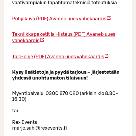
vaativampiakin tapahtumateknisiä toteutuksia.
Pohjakuva (PDF)
Avaneb uues vahekaardis
Tekniikkapaketit ja -listaus (PDF)
Avaneb uues
vahekaardis
Talo-ohje (PDF)
Avaneb uues vahekaardis
Kysy lisätietoja ja pyydä tarjous – järjestetään
yhdessä unohtumaton tilaisuus!
Myyntipalvelu, 0300 870 020 (arkisin klo 8.30-
16.30)
tai
Rex Events
marjo.sahi@rexevents.fi