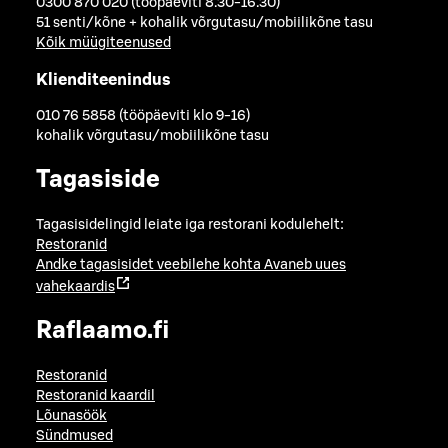
0300 870 020 (tööpäeviti 8.30-16.30)
51 senti/kõne + kohalik võrgutasu/mobiilikõne tasu
Kõik müügiteenused
Klienditeenindus
010 76 5858 (tööpäeviti klo 9-16)
kohalik võrgutasu/mobiilikõne tasu
Tagasiside
Tagasisidelingid leiate iga restorani kodulehelt:
Restoranid
Andke tagasisidet veebilehe kohta
Avaneb uues
vahekaardis
Raflaamo.fi
Restoranid
Restoranid kaardil
Lõunasöök
Sündmused