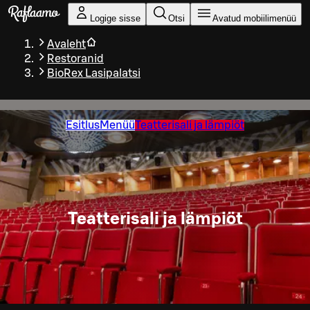
Liigu peamise sisu juurde
Logige sisse
Otsi
Avatud mobiilimenüü
Avaleht
Restoranid
BioRex Lasipalatsi
Esitlus
Menüü
Teatterisali ja lämpiöt
Teatterisali ja lämpiöt