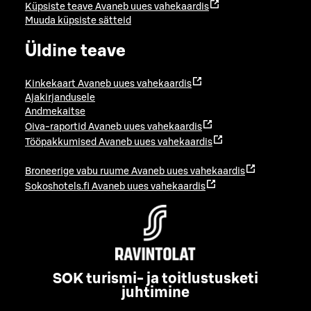
Küpsiste teave
Avaneb uues vahekaardis
Muuda küpsiste sätteid
Üldine teave
Kinkekaart
Avaneb uues vahekaardis
Ajakirjandusele
Andmekaitse
Oiva-raportid
Avaneb uues vahekaardis
Tööpakkumised
Avaneb uues vahekaardis
Broneerige vabu ruume
Avaneb uues vahekaardis
Sokoshotels.fi
Avaneb uues vahekaardis
SOK turismi- ja toitlustusketi
juhtimine