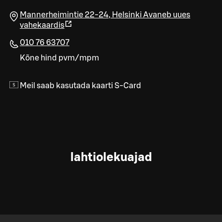
Mannerheimintie 22-24
,
Helsinki
Avaneb uues
vahekaardis
010 76 63707
Kõne hind pvm/mpm
Meil saab kasutada kaarti S-Card
lahtiolekuajad