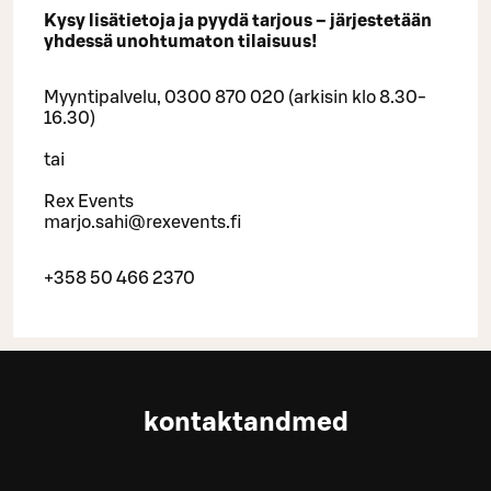
Kysy lisätietoja ja pyydä tarjous – järjestetään
yhdessä unohtumaton tilaisuus!
Myyntipalvelu, 0300 870 020 (arkisin klo 8.30-
16.30)
tai
Rex Events
marjo.sahi@rexevents.fi
+358 50 466 2370
kontaktandmed