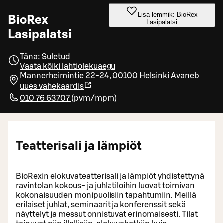
Lisa lemmik: BioRex
BioRex
Lasipalatsi
Lasipalatsi
Täna: Suletud
Vaata kõiki lahtiolekuaegu
Mannerheimintie 22-24, 00100 Helsinki
Avaneb
uues vahekaardis
010 76 63707
(
pvm/mpm
)
Teatterisali ja lämpiöt
BioRexin elokuvateatterisali ja lämpiöt yhdistettynä
ravintolan kokous- ja juhlatiloihin luovat toimivan
kokonaisuuden monipuolisiin tapahtumiin. Meillä
erilaiset juhlat, seminaarit ja konferenssit sekä
näyttelyt ja messut onnistuvat erinomaisesti. Tilat