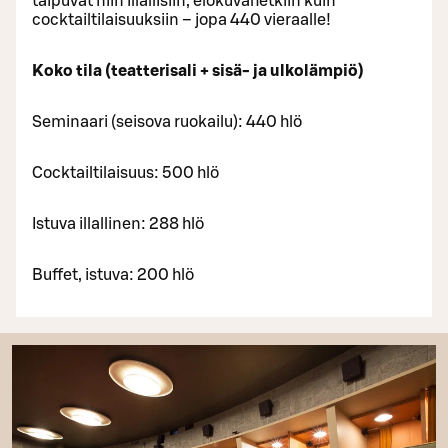
taipuvat niin illallisiin, elokuvahetkiin kuin
cocktailtilaisuuksiin – jopa 440 vieraalle!
Koko tila (teatterisali + sisä- ja ulkolämpiö)
Seminaari (seisova ruokailu): 440 hlö
Cocktailtilaisuus: 500 hlö
Istuva illallinen: 288 hlö
Buffet, istuva: 200 hlö