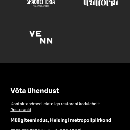
Võta ühendust
Kontaktandmed leiate iga restorani kodulehelt:
Restoranid
Müügiteenindus, Helsingi metropolipiirkond