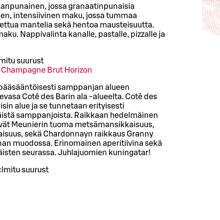
ikanpunainen, jossa granaatinpunaisia
inen, intensiivinen maku, jossa tummaa
ettua mantelia sekä hentoa mausteisuutta.
aku. Nappivalinta kanalle, pastalle, pizzalle ja
mitu suurust
y Champagne Brut Horizon
n pääsääntöisesti samppanjan alueen
evasa Cotê des Barin ala -alueelta. Cotê des
in alue ja se tunnetaan erityisesti
käistä samppanjoista. Raikkaan hedelmäinen
yvät Meunierin tuoma metsämansikkaisuus,
aisuus, sekä Chardonnayn raikkaus Granny
nan muodossa. Erinomainen aperitiivina sekä
iäisten seurassa. Juhlajuomien kuningatar!
cl
mitu suurust