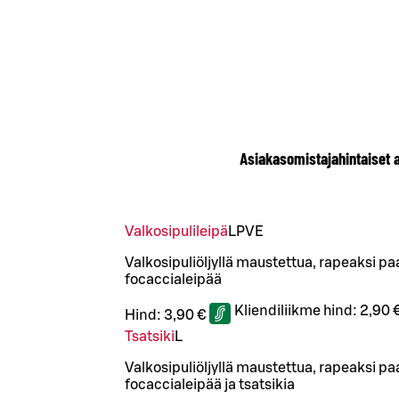
Asiakasomistajahintaiset 
Valkosipulileipä
L
P
VE
Valkosipuliöljyllä maustettua, rapeaksi p
focaccialeipää
Kliendiliikme hind:
2,90 
Hind:
3,90 €
Tsatsiki
L
Valkosipuliöljyllä maustettua, rapeaksi p
focaccialeipää ja tsatsikia