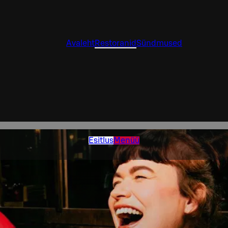
Avaleht
Restoranid
Sündmused
Esitlus
Menüü