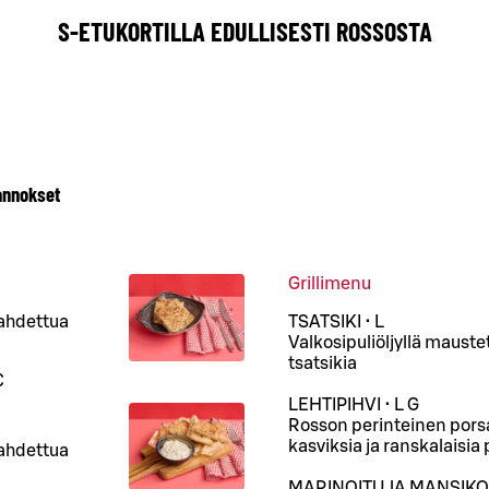
S-ETUKORTILLA EDULLISESTI ROSSOSTA
annokset
Grillimenu
aahdettua
TSATSIKI • L
Valkosipuliöljyllä mauste
tsatsikia
€
LEHTIPIHVI • L G
Rosson perinteinen porsaa
kasviksia ja ranskalaisia
aahdettua
MARINOITUJA MANSIKOIT