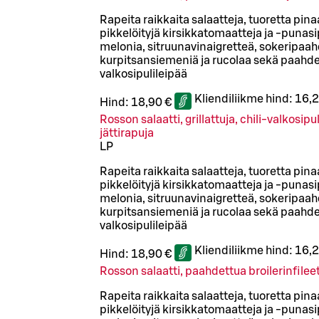
Rapeita raikkaita salaatteja, tuoretta pinaa
pikkelöityjä kirsikkatomaatteja ja -punasipu
melonia, sitruunavinaigretteä, sokeripaah
kurpitsansiemeniä ja rucolaa sekä paahd
valkosipulileipää
Kliendiliikme hind:
16,2
Hind:
18,90 €
Rosson salaatti, grillattuja, chili-valkosip
jättirapuja
L
P
Rapeita raikkaita salaatteja, tuoretta pinaa
pikkelöityjä kirsikkatomaatteja ja -punasipu
melonia, sitruunavinaigretteä, sokeripaah
kurpitsansiemeniä ja rucolaa sekä paahd
valkosipulileipää
Kliendiliikme hind:
16,2
Hind:
18,90 €
Rosson salaatti, paahdettua broilerinfilee
Rapeita raikkaita salaatteja, tuoretta pinaa
pikkelöityjä kirsikkatomaatteja ja -punasipu