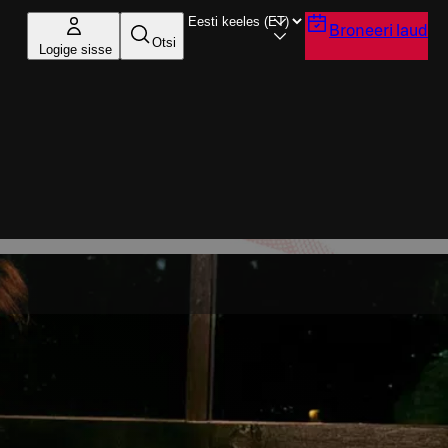
Broneeri laud
Otsi
Logige sisse