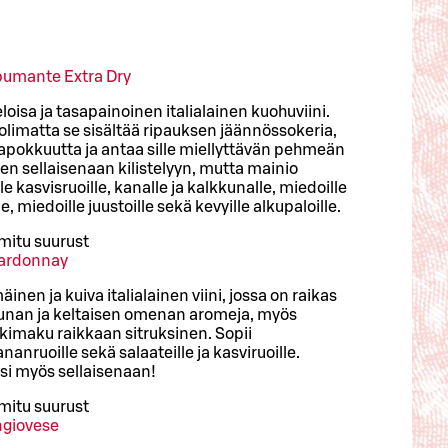
Spumante Extra Dry
isa ja tasapainoinen italialainen kuohuviini.
olimatta se sisältää ripauksen jäännössokeria,
pokkuutta ja antaa sille miellyttävän pehmeän
 sellaisenaan kilistelyyn, mutta mainio
 kasvisruoille, kanalle ja kalkkunalle, miedoille
e, miedoille juustoille sekä kevyille alkupaloille.
mitu suurust
hardonnay
nen ja kuiva italialainen viini, jossa on raikas
unan ja keltaisen omenan aromeja, myös
kimaku raikkaan sitruksinen. Sopii
nanruoille sekä salaateille ja kasviruoille.
si myös sellaisenaan!
mitu suurust
ngiovese