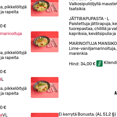
Valkosipuliöljyllä mauste
, pikkelöityjä
tsatsikia
ja rapeita
JÄTTIRAPUPASTA • L
Paistettuja jättirapuja, 
0 €
tuorepastaa, chilillä ja v
limarinoituja
kapriksia, kevätsipulia 
MARINOITUJA MANSIKOIT
Lime-vaniljamarinoituja, 
, pikkelöityjä
marenkia
ja rapeita
Kliend
Hind:
34,00 €
0 €
ä
L
, pikkelöityjä
A
ja rapeita
0 €
Ei kerrytä Bonusta. (AL 51.2 §)
oa
VL