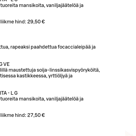
tuoreita mansikoita, vaniljajäätelöä ja
iliikme hind:
29,50 €
ttua, rapeaksi paahdettua focaccialeipää ja
G VE
lillä maustettuja soija-linssikasvispyöryköitä,
sessa kastikkeessa, yrttiöljyä ja
A • L G
tuoreita mansikoita, vaniljajäätelöä ja
iliikme hind:
27,50 €