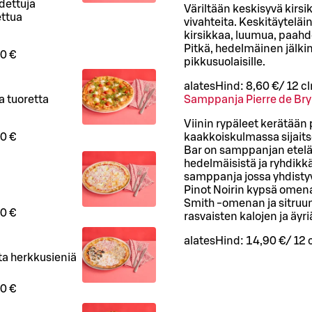
dettuja
Väriltään keskisyvä kirs
ettua
vivahteita. Keskitäytelä
kirsikkaa, luumua, paahd
Pitkä, hedelmäinen jälkim
0 €
pikkusuolaisille.
alates
Hind:
8,60 €
/
12 cl
Samppanja Pierre de Br
a tuoretta
Viinin rypäleet kerätää
kaakkoiskulmassa sijaits
0 €
Bar on samppanjan eteläis
hedelmäisistä ja ryhdik
samppanja jossa yhdist
Pinot Noirin kypsä omen
Smith -omenan ja sitruu
0 €
rasvaisten kalojen ja äyr
alates
Hind:
14,90 €
/
12 
ta herkkusieniä
0 €