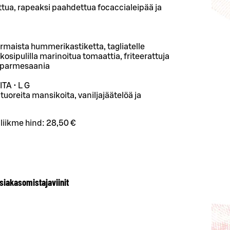
ttua, rapeaksi paahdettua focaccialeipää ja
kermaista hummerikastiketta, tagliatelle
alkosipulilla marinoitua tomaattia, friteerattuja
ja parmesaania
A • L G
tuoreita mansikoita, vaniljajäätelöä ja
iliikme hind:
28,50 €
siakasomistajaviinit