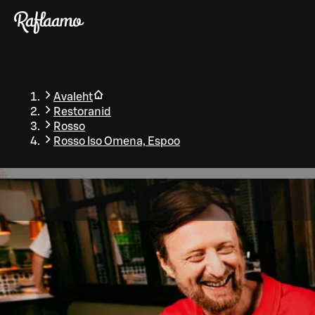
Liigu peamise sisu juurde
Avaleht
Restoranid
Rosso
Rosso Iso Omena, Espoo