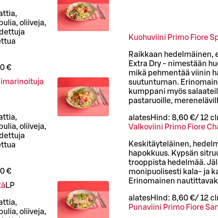
ttia,
lia, oliiveja,
dettuja
Kuohuviini Primo Fiore 
ettua
Raikkaan hedelmäinen, elo
Extra Dry - nimestään hu
0 €
mikä pehmentää viinin ha
ulimarinoituja
suutuntuman. Erinomainen
kumppani myös salaateille
pastaruoille, merenelävill
ttia,
alates
Hind:
8,60 €
/
12 cl
lia, oliiveja,
Valkoviini Primo Fiore C
dettuja
Keskitäyteläinen, hedelmäi
ettua
hapokkuus. Kypsän sitru
trooppista hedelmää. Jäl
0 €
monipuolisesti kala- ja ka
Erinomainen nautittavak
tä
L
P
alates
Hind:
8,60 €
/
12 cl
ttia,
Punaviini Primo Fiore Sa
lia, oliiveja,