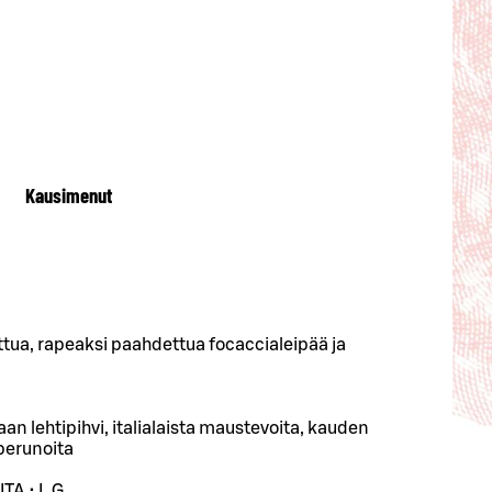
Kausimenut
ttua, rapeaksi paahdettua focaccialeipää ja
n lehtipihvi, italialaista maustevoita, kauden
 perunoita
A • L G