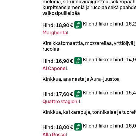
melonia, sitruunavinaigretteä, sokeripaah
kurpitsansiemeniä ja rucolaa sekä paahd
valkosipulileipää
Kliendiliikme hind:
16,2
Hind:
18,90 €
Margherita
L
Kirsikkatomaattia, mozzarellaa, yrttiöljyä j
rucolaa
Kliendiliikme hind:
14,9
Hind:
16,90 €
Al Capone
L
Kinkkua, ananasta ja Aura-juustoa
Kliendiliikme hind:
15,4
Hind:
17,60 €
Quattro stagioni
L
Kinkkua, katkarapuja, tonnikalaa ja tuorei
Kliendiliikme hind:
16,0
Hind:
18,00 €
Alla Rosso
L