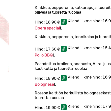
Kinkkua, pepperonia, katkarapuja, tuoreit
oliiveja ja tuoretta rucolaa
Kliendiliikme hind:
16,9
Hind:
18,90 €
Opera special
L
Kinkkua, pepperonia, tonnikalaa ja tuoret
Kliendiliikme hind:
15,4
Hind:
17,60 €
Pollo BBQ
L
Paahdettua broileria, ananasta, Aura-juu
kastiketta ja tuoretta rucolaa
Kliendiliikme hind:
16,9
Hind:
18,90 €
Bolognese
L
Rosson keittiön herkullista bolognesekasti
tuoretta rucolaa
Kliendiliikme hind:
17,9
Hind:
19,90 €