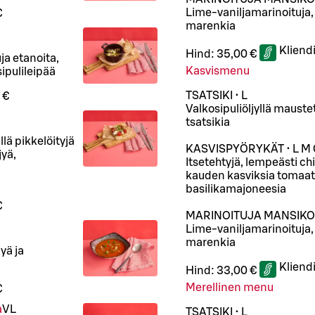
Lime-vaniljamarinoituja, 
€
marenkia
Kliend
Hind:
35,00 €
uja etanoita,
Kasvismenu
ipulileipää
TSATSIKI • L
 €
Valkosipuliöljyllä mauste
tsatsikia
lä pikkelöityjä
KASVISPYÖRYKÄT • L M 
jyä,
Itsetehtyjä, lempeästi chi
kauden kasviksia tomaatti
basilikamajoneesia
€
MARINOITUJA MANSIKOIT
Lime-vaniljamarinoituja, 
marenkia
yä ja
Kliend
Hind:
33,00 €
Merellinen menu
€
a
VL
TSATSIKI • L