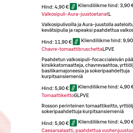
Kliendiliikme hind:
3,90 
Hind:
4,90 €
Valkosipuli-Aura-juustoetanat
L
Valkosipulivoilla ja Aura-juustolla aateloit
kevätsipulia ja rapeaksi paahdettua valkos
Kliendiliikme hind:
9,90
Hind:
11,90 €
Chavre-tomaattibruschetta
L
P
VE
Paahdetun valkosipuli-focaccialeivän pääl
kirsikkatomaatteja, chavrevaahtoa, yrttiöl
basilikamajoneesia ja sokeripaahdettuja
kurpitsansiemeniä
Kliendiliikme hind:
4,90 
Hind:
5,90 €
Tomaattikeitto
G
L
P
VE
Rosson perinteinen tomaattikeitto, yrttiölj
sokeripaahdettuja kurpitsansiemeniä
Kliendiliikme hind:
4,90 
Hind:
5,90 €
Caesarsalaatti, paahdettua vuohenjuusto