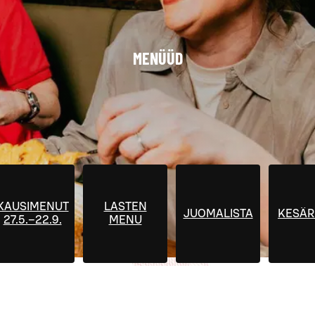
MENÜÜD
KAUSIMENUT
LASTEN
JUOMALISTA
KESÄR
27.5.–22.9.
MENU