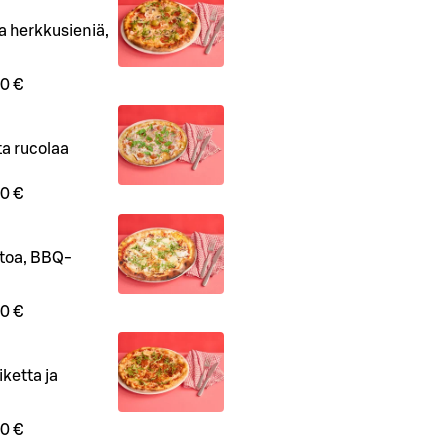
a herkkusieniä,
0 €
ta rucolaa
0 €
stoa, BBQ-
0 €
ketta ja
0 €