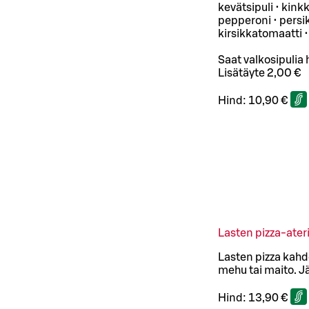
kevätsipuli • kinkk
pepperoni • persikk
kirsikkatomaatti •
Saat valkosipulia 
Lisätäyte 2,00 €
Hind:
10,90 €
Lasten pizza-ater
Lasten pizza kahde
mehu tai maito. Jä
Hind:
13,90 €