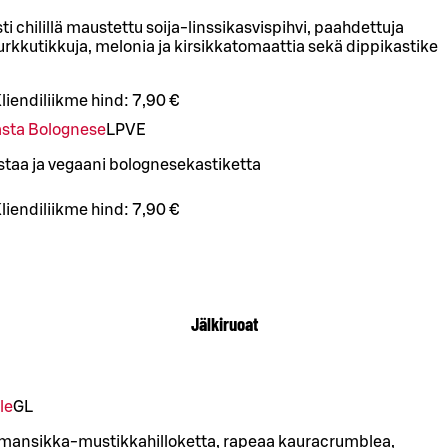
ti chilillä maustettu soija-linssikasvispihvi, paahdettuja
urkkutikkuja, melonia ja kirsikkatomaattia sekä dippikastike
liendiliikme hind:
7,90 €
asta Bolognese
L
P
VE
taa ja vegaani bolognesekastiketta
liendiliikme hind:
7,90 €
Jälkiruoat
le
G
L
mansikka-mustikkahilloketta, rapeaa kauracrumblea,