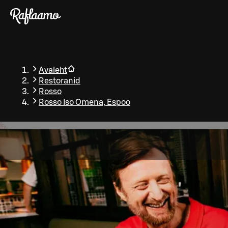
Liigu peamise sisu juurde
Avaleht
Restoranid
Rosso
Rosso Iso Omena, Espoo