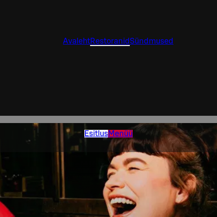
Avaleht
Restoranid
Sündmused
Esitlus
Menüü