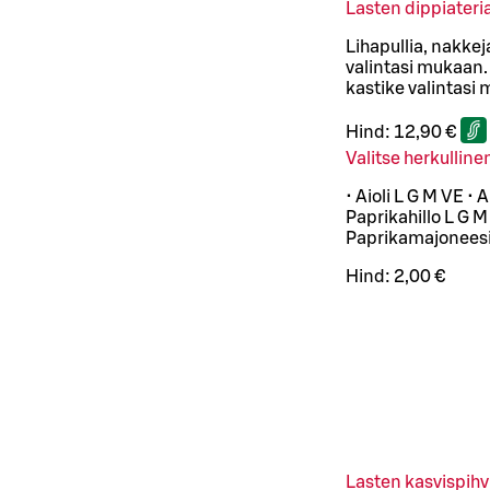
Lasten dippiateri
Lihapullia, nakkej
valintasi mukaan. 
kastike valintasi
Hind:
12,90 €
Valitse herkulline
• Aioli L G M VE •
Paprikahillo L G 
Paprikamajoneesi 
Hind:
2,00 €
Lasten kasvispihv