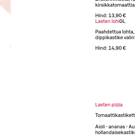
kirsikkatomaattia
Hind:
13,90 €
Lasten lohi
G
L
Paahdettua lohta,
dippikastike vali
Hind:
14,90 €
Lasten pizza
Tomaattikastiketta
Aioli • ananas • A
hollandaisekastike