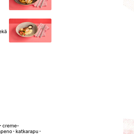
sekä
 • creme-
lapeno • katkarapu •