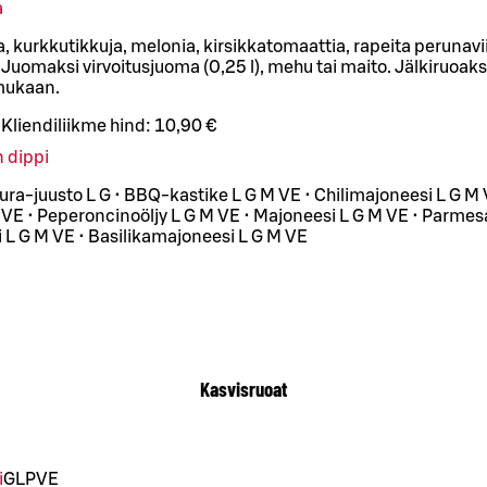
a
a, kurkkutikkuja, melonia, kirsikkatomaattia, rapeita perunavii
Juomaksi virvoitusjuoma (0,25 l), mehu tai maito. Jälkiruoaksi 
 mukaan.
Kliendiliikme hind:
10,90 €
n dippi
 Aura-juusto L G • BBQ-kastike L G M VE • Chilimajoneesi L G M
M VE • Peperoncinoöljy L G M VE • Majoneesi L G M VE • Parmes
L G M VE • Basilikamajoneesi L G M VE
Kasvisruoat
i
G
L
P
VE