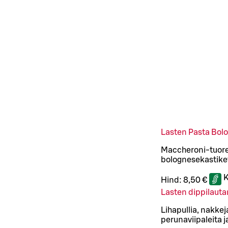
Lasten Pasta Bol
Maccheroni-tuorep
bolognesekastike
K
Hind:
8,50 €
Lasten dippilaut
Lihapullia, nakkej
perunaviipaleita 