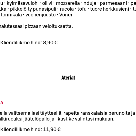
u • kylmäsavulohi • oliivi • mozzarella • nduja • parmesaani • pa
a • pikkelöity punasipuli • rucola • tofu • tuore herkkusieni • t
 tonnikala • vuohenjuusto • Vöner
halutessasi pizzaan veloituksetta.
Kliendiliikme hind:
8,90 €
Ateriat
ia
lla valitsemallasi täytteellä, rapeita ranskalaisia perunoita ja 
lkiruoaksi jäätelöpallo ja -kastike valintasi mukaan.
Kliendiliikme hind:
11,90 €