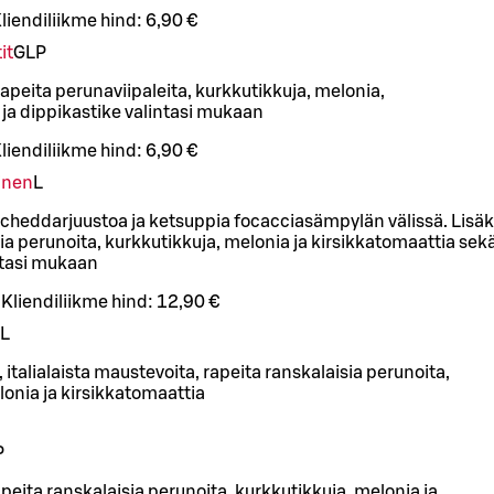
liendiliikme hind:
6,90 €
it
G
L
P
apeita perunaviipaleita, kurkkutikkuja, melonia,
 ja dippikastike valintasi mukaan
liendiliikme hind:
6,90 €
inen
L
 cheddarjuustoa ja ketsuppia focacciasämpylän välissä. Lisäk
ia perunoita, kurkkutikkuja, melonia ja kirsikkatomaattia sek
ntasi mukaan
Kliendiliikme hind:
12,90 €
L
, italialaista maustevoita, rapeita ranskalaisia perunoita,
lonia ja kirsikkatomaattia
P
rapeita ranskalaisia perunoita, kurkkutikkuja, melonia ja