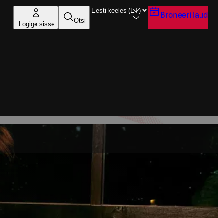
Broneeri laud
Otsi
Logige sisse