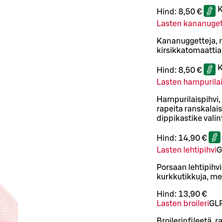
K
Hind:
8,50 €
Lasten kananuget
Kananuggetteja, r
kirsikkatomaattia
K
Hind:
8,50 €
Lasten hampurila
Hampurilaispihvi,
rapeita ranskalais
dippikastike vali
Hind:
14,90 €
Lasten lehtipihvi
G
Porsaan lehtipihvi
kurkkutikkuja, me
Hind:
13,90 €
Lasten broileri
G
L
Broilerinfileetä, 