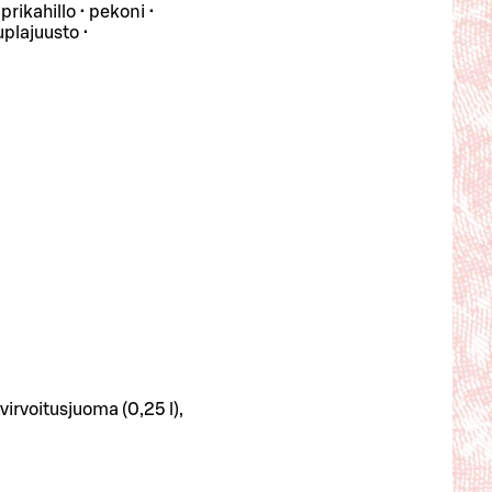
prikahillo • pekoni •
uplajuusto •
virvoitusjuoma (0,25 l),