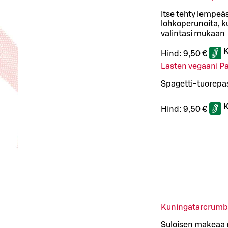
Itse tehty lempeäs
lohkoperunoita, k
valintasi mukaan
K
Hind:
9,50 €
Lasten vegaani P
Spagetti-tuorepas
K
Hind:
9,50 €
Kuningatarcrumb
Suloisen makeaa 