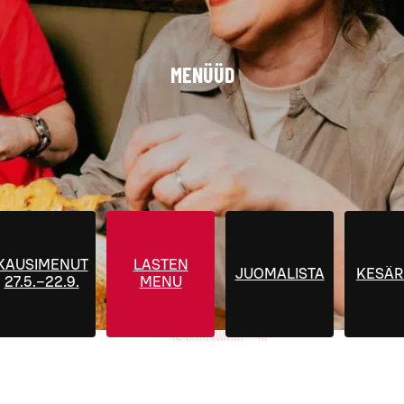
MENÜÜD
KAUSIMENUT
LASTEN
JUOMALISTA
KESÄR
27.5.–22.9.
MENU