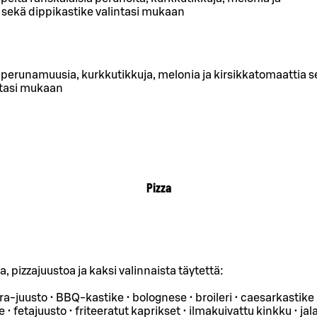
 sekä dippikastike valintasi mukaan
 perunamuusia, kurkkutikkuja, melonia ja kirsikkatomaattia 
ntasi mukaan
Pizza
, pizzajuustoa ja kaksi valinnaista täytettä:
ura-juusto • BBQ-kastike • bolognese • broileri • caesarkastike
 • fetajuusto • friteeratut kaprikset • ilmakuivattu kinkku • ja