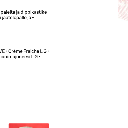
paleita ja dippikastike
jäätelöpallo ja -
 VE • Crème Fraîche L G •
aanimajoneesi L G •