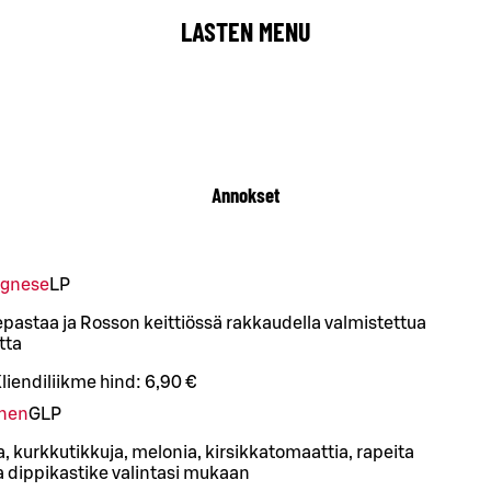
LASTEN MENU
Annokset
ognese
L
P
astaa ja Rosson keittiössä rakkaudella valmistettua
tta
liendiliikme hind:
6,90 €
anen
G
L
P
a, kurkkutikkuja, melonia, kirsikkatomaattia, rapeita
ja dippikastike valintasi mukaan