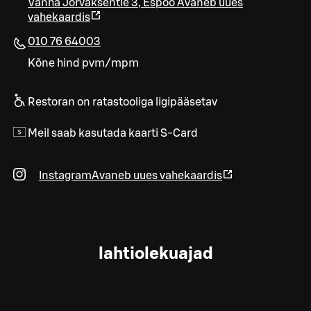
Vanha Jorvaksentie 3
,
Espoo
Avaneb uues
vahekaardis
010 76 64003
Kõne hind pvm/mpm
Restoran on ratastooliga ligipääsetav
Meil saab kasutada kaarti S-Card
Instagram
Avaneb uues vahekaardis
lahtiolekuajad