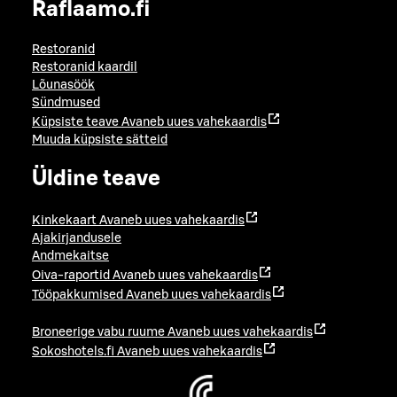
Raflaamo.fi
Restoranid
Restoranid kaardil
Lõunasöök
Sündmused
Küpsiste teave
Avaneb uues vahekaardis
Muuda küpsiste sätteid
Üldine teave
Kinkekaart
Avaneb uues vahekaardis
Ajakirjandusele
Andmekaitse
Oiva-raportid
Avaneb uues vahekaardis
Tööpakkumised
Avaneb uues vahekaardis
Broneerige vabu ruume
Avaneb uues vahekaardis
Sokoshotels.fi
Avaneb uues vahekaardis