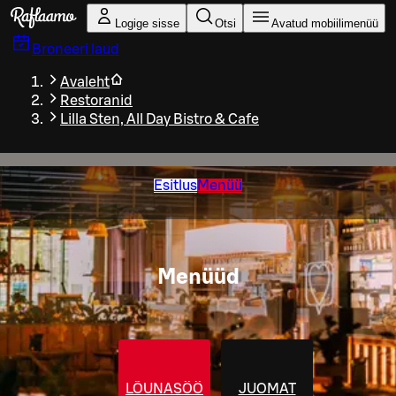
Liigu peamise sisu juurde
Logige sisse
Otsi
Avatud mobiilimenüü
Broneeri laud
Avaleht
Restoranid
Lilla Sten, All Day Bistro & Cafe
Esitlus
Menüü
Menüüd
LÕUNASÖÖK
JUOMAT