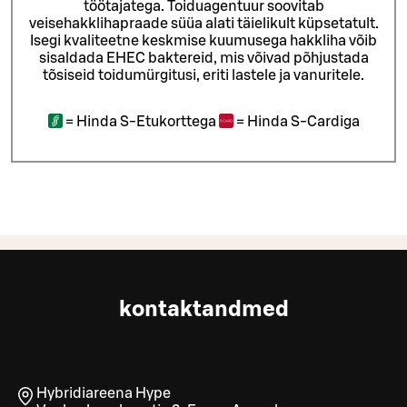
töötajatega.
Toiduagentuur soovitab
veisehakklihapraade süüa alati täielikult küpsetatult.
Isegi kvaliteetne keskmise kuumusega hakkliha võib
sisaldada EHEC baktereid, mis võivad põhjustada
tõsiseid toidumürgitusi, eriti lastele ja vanuritele.
=
Hinda S-Etukorttega
=
Hinda S-Cardiga
kontaktandmed
Hybridiareena Hype