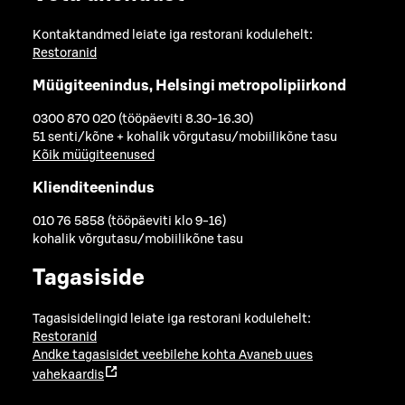
Kontaktandmed leiate iga restorani kodulehelt:
Restoranid
Müügiteenindus, Helsingi metropolipiirkond
0300 870 020 (tööpäeviti 8.30-16.30)
51 senti/kõne + kohalik võrgutasu/mobiilikõne tasu
Kõik müügiteenused
Klienditeenindus
010 76 5858 (tööpäeviti klo 9-16)
kohalik võrgutasu/mobiilikõne tasu
Tagasiside
Tagasisidelingid leiate iga restorani kodulehelt:
Restoranid
Andke tagasisidet veebilehe kohta
Avaneb uues
vahekaardis