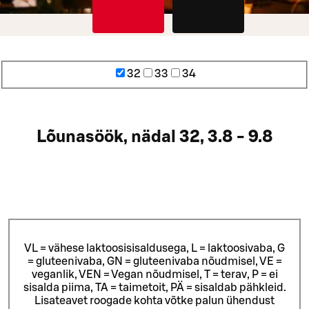
32
33
34
Lõunasöök, nädal 32, 3.8 - 9.8
VL = vähese laktoosisisaldusega, L = laktoosivaba, G
= gluteenivaba, GN = gluteenivaba nõudmisel, VE =
veganlik, VEN = Vegan nõudmisel, T = terav, P = ei
sisalda piima, TA = taimetoit, PÄ = sisaldab pähkleid.
Lisateavet roogade kohta võtke palun ühendust