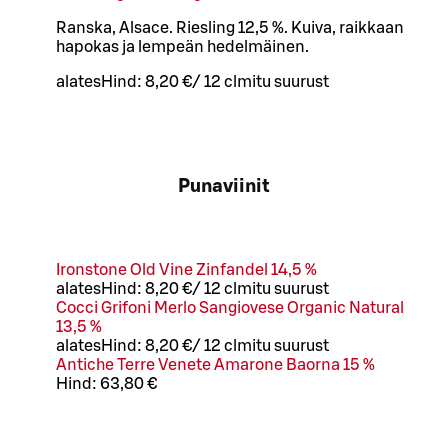
Ranska, Alsace. Riesling 12,5 %. Kuiva, raikkaan
hapokas ja lempeän hedelmäinen.
alates
Hind:
8,20 €
/
12 cl
mitu suurust
Punaviinit
Ironstone Old Vine Zinfandel 14,5 %
alates
Hind:
8,20 €
/
12 cl
mitu suurust
Cocci Grifoni Merlo Sangiovese Organic Natural
13,5 %
alates
Hind:
8,20 €
/
12 cl
mitu suurust
Antiche Terre Venete Amarone Baorna 15 %
Hind:
63,80 €