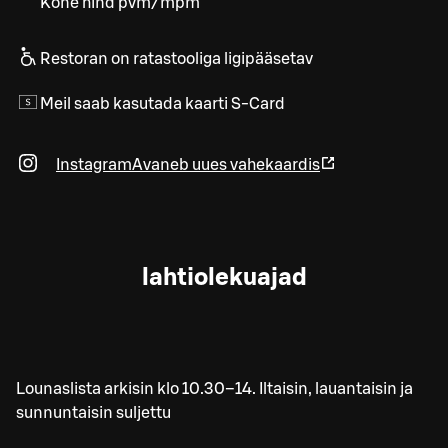
Kõne hind pvm/mpm
Restoran on ratastooliga ligipääsetav
Meil saab kasutada kaarti S-Card
Instagram
Avaneb uues vahekaardis
lahtiolekuajad
Lounaslista arkisin klo 10.30–14. Iltaisin, lauantaisin ja
sunnuntaisin suljettu