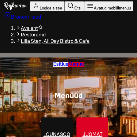
Liigu peamise sisu juurde
Logige sisse
Otsi
Avatud mobiilimenüü
Broneeri laud
Avaleht
Restoranid
Lilla Sten, All Day Bistro & Cafe
Esitlus
Menüü
Menüüd
LÕUNASÖÖK
JUOMAT