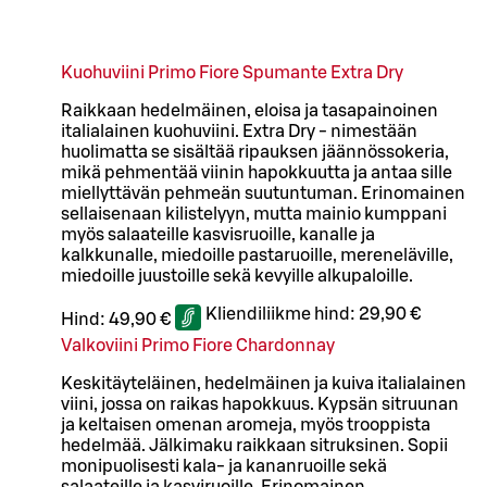
Kuohuviini Primo Fiore Spumante Extra Dry
Raikkaan hedelmäinen, eloisa ja tasapainoinen
italialainen kuohuviini. Extra Dry - nimestään
huolimatta se sisältää ripauksen jäännössokeria,
mikä pehmentää viinin hapokkuutta ja antaa sille
miellyttävän pehmeän suutuntuman. Erinomainen
sellaisenaan kilistelyyn, mutta mainio kumppani
myös salaateille kasvisruoille, kanalle ja
kalkkunalle, miedoille pastaruoille, mereneläville,
miedoille juustoille sekä kevyille alkupaloille.
Kliendiliikme hind:
29,90 €
Hind:
49,90 €
Valkoviini Primo Fiore Chardonnay
Keskitäyteläinen, hedelmäinen ja kuiva italialainen
viini, jossa on raikas hapokkuus. Kypsän sitruunan
ja keltaisen omenan aromeja, myös trooppista
hedelmää. Jälkimaku raikkaan sitruksinen. Sopii
monipuolisesti kala- ja kananruoille sekä
salaateille ja kasviruoille. Erinomainen