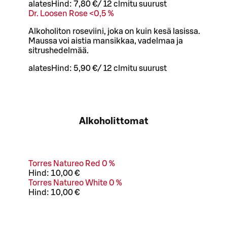
alates
Hind:
7,80 €
/
12 cl
mitu suurust
Dr. Loosen Rose <0,5 %
Alkoholiton roseviini, joka on kuin kesä lasissa.
Maussa voi aistia mansikkaa, vadelmaa ja
sitrushedelmää.
alates
Hind:
5,90 €
/
12 cl
mitu suurust
Alkoholittomat
Torres Natureo Red 0 %
Hind:
10,00 €
Torres Natureo White 0 %
Hind:
10,00 €