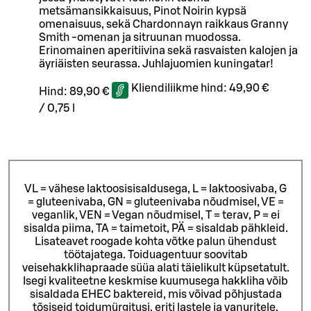
metsämansikkaisuus, Pinot Noirin kypsä
omenaisuus, sekä Chardonnayn raikkaus Granny
Smith -omenan ja sitruunan muodossa.
Erinomainen aperitiivina sekä rasvaisten kalojen ja
äyriäisten seurassa. Juhlajuomien kuningatar!
Kliendiliikme hind:
49,90 €
Hind:
89,90 €
/
0,75 l
VL = vähese laktoosisisaldusega, L = laktoosivaba, G
= gluteenivaba, GN = gluteenivaba nõudmisel, VE =
veganlik, VEN = Vegan nõudmisel, T = terav, P = ei
sisalda piima, TA = taimetoit, PÄ = sisaldab pähkleid.
Lisateavet roogade kohta võtke palun ühendust
töötajatega.
Toiduagentuur soovitab
veisehakklihapraade süüa alati täielikult küpsetatult.
Isegi kvaliteetne keskmise kuumusega hakkliha võib
sisaldada EHEC baktereid, mis võivad põhjustada
tõsiseid toidumürgitusi, eriti lastele ja vanuritele.