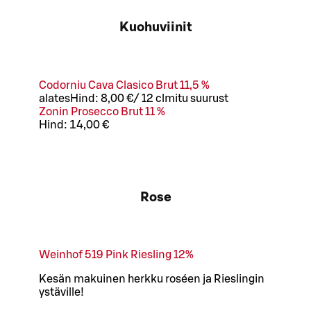
Kuohuviinit
Codorniu Cava Clasico Brut 11,5 %
alates
Hind:
8,00 €
/
12 cl
mitu suurust
Zonin Prosecco Brut 11 %
Hind:
14,00 €
Rose
Weinhof 519 Pink Riesling 12%
Kesän makuinen herkku roséen ja Rieslingin
ystäville!