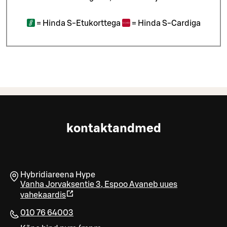
=
Hinda S-Etukorttega
=
Hinda S-Cardiga
kontaktandmed
Hybridiareena Hype
Vanha Jorvaksentie 3
,
Espoo
Avaneb uues
vahekaardis
010 76 64003