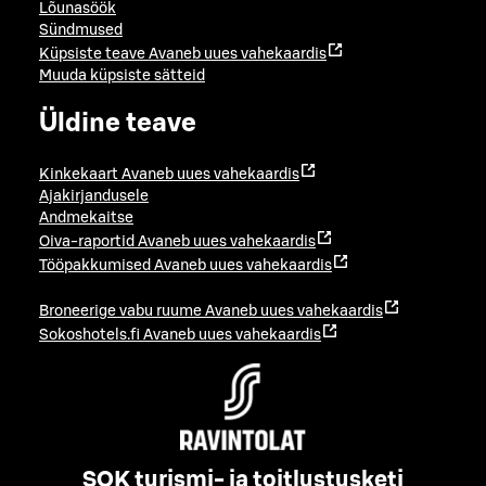
Lõunasöök
Sündmused
Küpsiste teave
Avaneb uues vahekaardis
Muuda küpsiste sätteid
Üldine teave
Kinkekaart
Avaneb uues vahekaardis
Ajakirjandusele
Andmekaitse
Oiva-raportid
Avaneb uues vahekaardis
Tööpakkumised
Avaneb uues vahekaardis
Broneerige vabu ruume
Avaneb uues vahekaardis
Sokoshotels.fi
Avaneb uues vahekaardis
SOK turismi- ja toitlustusketi