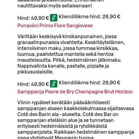
nautittavaksi myös sellaisenaan!
Kliendiliikme hind:
26,90 €
Hind:
49,90 €
Punaviini Primo Fiore Sangiovese
Väriltään keskisyvä kirsikanpunainen, jossa
granaatinpunaisia vivahteita. Keskitäyteläinen,
intensiivinen maku, jossa tummaa kirsikkaa,
luumua, paahdettua mantelia sekä hentoa
mausteisuutta. Pitkä, hedelmäinen jälkimaku.
Nappivalinta kanalle, pastalle, pizzalle ja
pikkusuolaisille.
Kliendiliikme hind:
26,90 €
Hind:
49,90 €
Samppanja Pierre de Bry Champagne Brut Horizon
Viinin rypäleet kerätään pääsääntöisesti
samppanjan alueen kaakkoiskulmassa sijaitsevasa
Cotê des Barin ala -alueelta. Cotê des Bar on
samppanjan eteläisin alue ja se tunnetaan
erityisesti hedelmäisistä ja ryhdikkäistä
samppanjoista. Raikkaan hedelmäinen samppanja
jossa yhdistyvät Meunierin tuoma