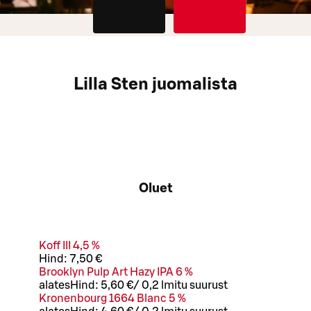
Lilla Sten juomalista
Oluet
Koff III 4,5 %
Hind:
7,50 €
Brooklyn Pulp Art Hazy IPA 6 %
alates
Hind:
5,60 €
/
0,2 l
mitu suurust
Kronenbourg 1664 Blanc 5 %