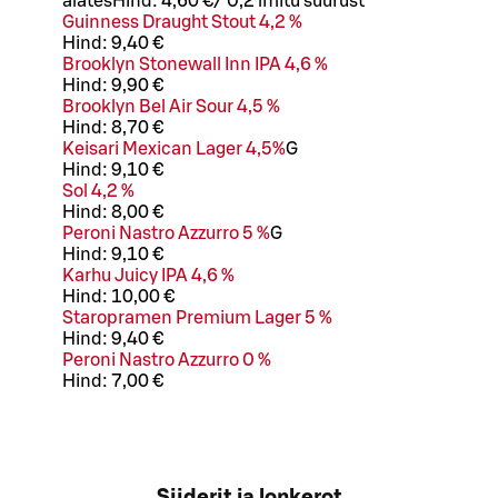
alates
Hind:
4,60 €
/
0,2 l
mitu suurust
Guinness Draught Stout 4,2 %
Hind:
9,40 €
Brooklyn Stonewall Inn IPA 4,6 %
Hind:
9,90 €
Brooklyn Bel Air Sour 4,5 %
Hind:
8,70 €
Keisari Mexican Lager 4,5%
G
Hind:
9,10 €
Sol 4,2 %
Hind:
8,00 €
Peroni Nastro Azzurro 5 %
G
Hind:
9,10 €
Karhu Juicy IPA 4,6 %
Hind:
10,00 €
Staropramen Premium Lager 5 %
Hind:
9,40 €
Peroni Nastro Azzurro 0 %
Hind:
7,00 €
Siiderit ja lonkerot