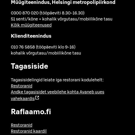
Müügiteenindus, Helsingi metropolipiirkond
0300 870 020 (tööpäeviti 8.30-16.30)
51 senti/kõne + kohalik võrgutasu/mobiilikõne tasu
Kõik müügiteenused
Klienditeenindus
010 76 5858 (tööpäeviti klo 9-16)
kohalik võrgutasu/mobiilikõne tasu
Tagasiside
Tagasisidelingid leiate iga restorani kodulehelt:
Restoranid
Andke tagasisidet veebilehe kohta
Avaneb uues
vahekaardis
Raflaamo.fi
Restoranid
Restoranid kaardil