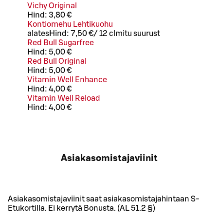
Vichy Original
Hind:
3,80 €
Kontiomehu Lehtikuohu
alates
Hind:
7,50 €
/
12 cl
mitu suurust
Red Bull Sugarfree
Hind:
5,00 €
Red Bull Original
Hind:
5,00 €
Vitamin Well Enhance
Hind:
4,00 €
Vitamin Well Reload
Hind:
4,00 €
Asiakasomistajaviinit
Asiakasomistajaviinit saat asiakasomistajahintaan S-
Etukortilla. Ei kerrytä Bonusta. (AL 51.2 §)