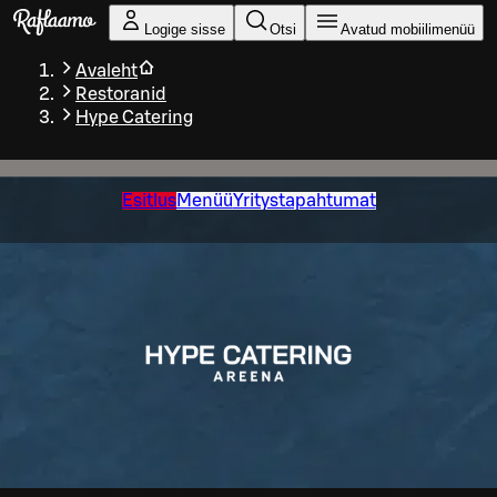
Liigu peamise sisu juurde
Logige sisse
Otsi
Avatud mobiilimenüü
Avaleht
Restoranid
Hype Catering
Esitlus
Menüü
Yritystapahtumat