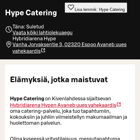
Lisa lemmik: Hype Catering
Hype Catering
Täna: Suletud
Vaata kõiki lahtiolekuaegu
Hybridiarena Hype
Vanha Jorvaksentie 3, 02320 Espoo
Avaneb uues
vahekaardis
Elämyksiä, jotka maistuvat
Hype Catering
on Kivenlahdessa sijaitsevan
Hybridiarena Hypen
Avaneb uues vahekaardis
oma catering-palvelu, joka tuo tapahtumiin,
kokouksiin ja juhliin viimeistellyn makumaailman ja
huolettoman palvelun.
Olipa kyseessä yritystilaisuus, messutapahtuma,