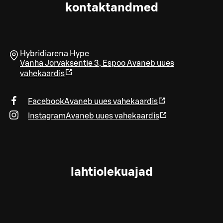
kontaktandmed
Hybridiarena Hype
Vanha Jorvaksentie 3
,
Espoo
Avaneb uues
vahekaardis
Facebook
Avaneb uues vahekaardis
Instagram
Avaneb uues vahekaardis
lahtiolekuajad