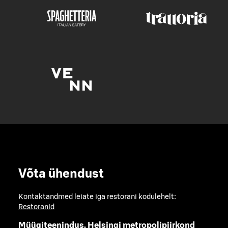
Võta ühendust
Kontaktandmed leiate iga restorani kodulehelt:
Restoranid
Müügiteenindus, Helsingi metropolipiirkond