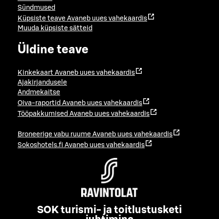
Sündmused
Küpsiste teave
Avaneb uues vahekaardis
Muuda küpsiste sätteid
Üldine teave
Kinkekaart
Avaneb uues vahekaardis
Ajakirjandusele
Andmekaitse
Oiva-raportid
Avaneb uues vahekaardis
Tööpakkumised
Avaneb uues vahekaardis
Broneerige vabu ruume
Avaneb uues vahekaardis
Sokoshotels.fi
Avaneb uues vahekaardis
SOK turismi- ja toitlustusketi