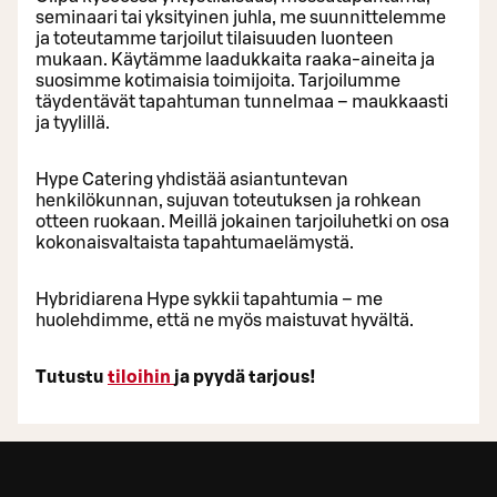
seminaari tai yksityinen juhla, me suunnittelemme
ja toteutamme tarjoilut tilaisuuden luonteen
mukaan. Käytämme laadukkaita raaka-aineita ja
suosimme kotimaisia toimijoita. Tarjoilumme
täydentävät tapahtuman tunnelmaa – maukkaasti
ja tyylillä.
Hype Catering yhdistää asiantuntevan
henkilökunnan, sujuvan toteutuksen ja rohkean
otteen ruokaan. Meillä jokainen tarjoiluhetki on osa
kokonaisvaltaista tapahtumaelämystä.
Hybridiarena Hype sykkii tapahtumia – me
huolehdimme, että ne myös maistuvat hyvältä.
Tutustu
tiloihin
ja pyydä tarjous!