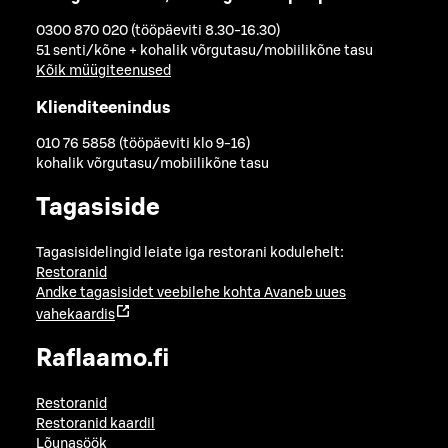
0300 870 020 (tööpäeviti 8.30-16.30)
51 senti/kõne + kohalik võrgutasu/mobiilikõne tasu
Kõik müügiteenused
Klienditeenindus
010 76 5858 (tööpäeviti klo 9-16)
kohalik võrgutasu/mobiilikõne tasu
Tagasiside
Tagasisidelingid leiate iga restorani kodulehelt:
Restoranid
Andke tagasisidet veebilehe kohta
Avaneb uues
vahekaardis
Raflaamo.fi
Restoranid
Restoranid kaardil
Lõunasöök