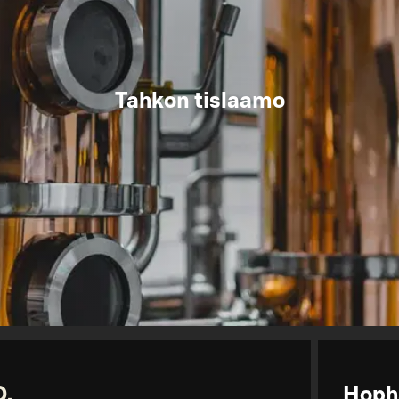
Tahkon tislaamo
O.
Hoph