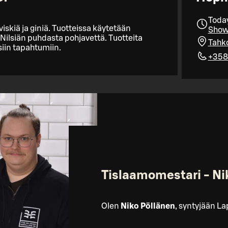
Today
kiä ja giniä. Tuotteissa käytetään
Show 
ä Nilsiän puhdasta pohjavettä. Tuotteita
Tahko
siin tapahtumiin.
+358
Tislaamomestari - Ni
Olen
Niko Pöllänen
, syntyjään L