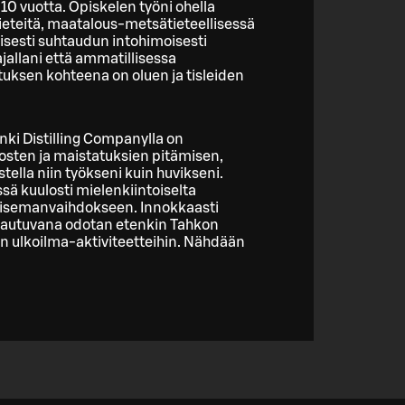
10 vuotta. Opiskelen työni ohella
tieteitä, maatalous-metsätieteellisessä
sesti suhtaudun intohimoisesti
allani että ammatillisessa
tuksen kohteena on oluen ja tisleiden
nki Distilling Companylla on
rrosten ja maistatuksien pitämisen,
tella niin työkseni kuin huvikseni.
sä kuulosti mielenkiintoiselta
aisemanvaihdokseen. Innokkaasti
autuvana odotan etenkin Tahkon
iin ulkoilma-aktiviteetteihin. Nähdään