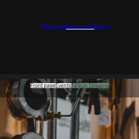
Front page
Restaurants
Events
Front page
Events
Tahkon tislaamo