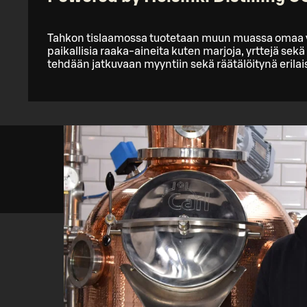
Tahkon tislaamossa tuotetaan muun muassa omaa vis
paikallisia raaka-aineita kuten marjoja, yrttejä sek
tehdään jatkuvaan myyntiin sekä räätälöitynä erilai