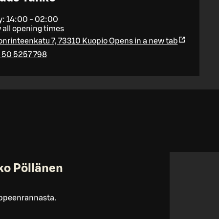
: 14:00 - 02:00
all opening times
nrinteenkatu 7, 73310 Kuopio
Opens in a new tab
 50 5257 798
ko Pöllänen
appeenrannasta.