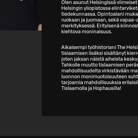
Olen asunut Helsingissä viimeiset 
Helsingin yliopistossa elintarvike
tiedekunnassa. Opintoalani mukai
ruokaan ja juomaan, sekä vapaa-aj
merkityksessä. Erityisenä kiinnos
kiehtova moninaisuus.
Aikaisempi työhistoriani The Helsi
tislaamisen lisäksi sisältänyt kie
joten jaksan näistä aiheista keskus
Tahkolle muutto tislaamisen peräs
mahdollisuudelta virkistävään m
luonnon monimuotoisuuteen suht
tarjoamia mahdollisuuksia erilais
Tislaamolla ja Hophausilla!