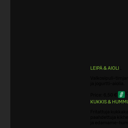
LEIPÄ & AIOLI
L
Valkosipuli-timja
ja jogurtti-aiolia.
Price:
6,50 €
KUKKIS & HUMM
Fritattuja kukkak
paahdettuja kikhe
ja edamame-hum