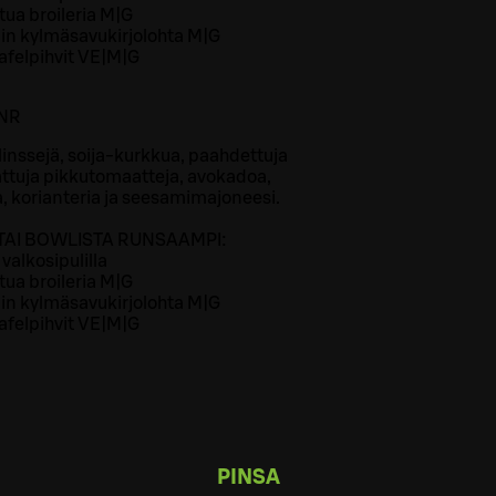
tua broileria M|G
in kylmäsavukirjolohta M|G
lafelpihvit VE|M|G
NR
, linssejä, soija-kurkkua, paahdettuja
attuja pikkutomaatteja, avokadoa,
korianteria ja seesamimajoneesi.
 TAI BOWLISTA RUNSAAMPI:
a valkosipulilla
tua broileria M|G
in kylmäsavukirjolohta M|G
lafelpihvit VE|M|G
PINSA