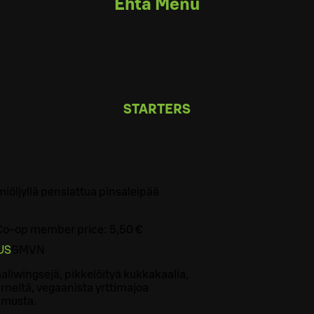
Ehta Menu
STARTERS
miöljyllä penslattua pinsaleipää
Co-op member price:
5,50 €
US
G
M
VN
aaliwingsejä, pikkelöityä kukkakaalia,
rneitä, vegaanista yrttimajoa
musta.