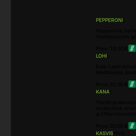
PEPPERONI
L
Pepperonia, hot h
mustapippuria, go
Price:
18,00 €
LOHI
L
Kala-Lapin kylmäs
kevätsipulia, gou
Price:
22,00 €
KANA
L
Yrteillä ja valkosi
aurajuustoa, anan
ja Ehtan tomaatti
Price:
20,00 €
KASVIS
M
VN