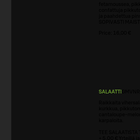
fetamoussea, pikk
confattuja pikkut
ja paahdettua pin
SOPIVASTI MAIS
Price:
16,00 €
SALAATTI
G
M
VNR
Raikkaita vihersala
kurkkua, pikkutom
cantaloupe-meloni
karpaloita.
TEE SALAATISTA
+ 5,00 € Yrteillä j