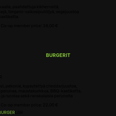
kaalia, paahdettuja kikherneitä,
tejä, timjami-valkosipuliöljyä, vegejuustoa
kastiketta.
Co-op member price:
16,00 €
BURGERIT
R
i, pekonia, kypsytettyä cheddarjuustoa,
a perunaa, maustekurkkua, BBQ-kastiketta,
 ja rucolaa sekä ranskalaisia perunoita
Co-op member price:
22,00 €
BURGER
L
GR