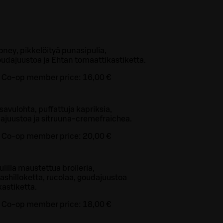
oney, pikkelöityä punasipulia,
udajuustoa ja Ehtan tomaattikastiketta.
Co-op member price:
16,00 €
avulohta, puffattuja kapriksia,
dajuustoa ja sitruuna-cremefraichea.
Co-op member price:
20,00 €
pulilla maustettua broileria,
ashilloketta, rucolaa, goudajuustoa
kastiketta.
Co-op member price:
18,00 €