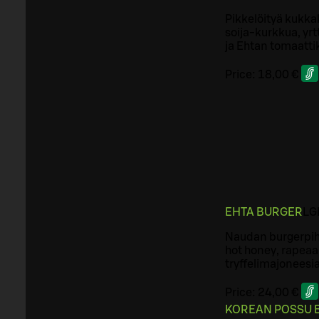
Pikkelöityä kukka
soija-kurkkua, yrt
ja Ehtan tomaatti
Price:
18,00 €
EHTA BURGER
L
G
Naudan burgerpihv
hot honey, rapea
tryffelimajoneesia
Price:
24,00 €
KOREAN POSSU 