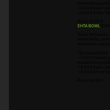
maustettua grillat
+ 8,00 € Kala-Lap
+ 5,00 € Ehtan fa
Price:
14,00 €
EHTA BOWL
G
M
V
Riisiä, lehtikaalia
kikherneitä, conf
edamame-papuja, 
TEE SALAATISTA
+ 5,00 € Yrteillä j
maustettua grillat
+ 8,00 € Kala-Lap
+ 5,00 € Ehtan fa
Price:
14,00 €