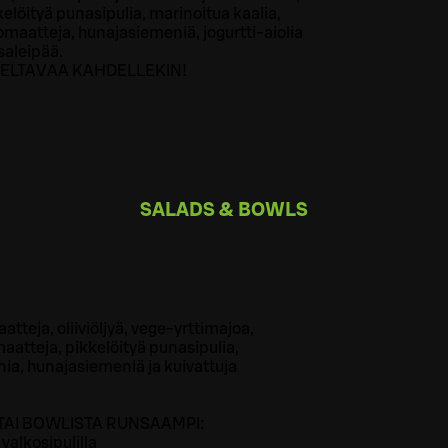
elöityä punasipulia, marinoitua kaalia,
omaatteja, hunajasiemeniä, jogurtti-aiolia
saleipää.
TELTAVAA KAHDELLEKIN!
SALADS & BOWLS
atteja, oliiviöljyä, vege-yrttimajoa,
aatteja, pikkelöityä punasipulia,
a, hunajasiemeniä ja kuivattuja
 TAI BOWLISTA RUNSAAMPI:
a valkosipulilla