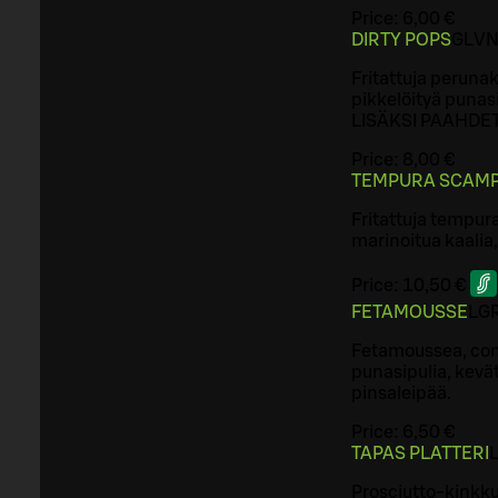
Price:
6,00 €
DIRTY POPS
G
L
V
Fritattuja peruna
pikkelöityä punasi
LISÄKSI PAAHDE
Price:
8,00 €
TEMPURA SCAMP
Fritattuja tempura
marinoitua kaalia,
Price:
10,50 €
FETAMOUSSE
L
G
Fetamoussea, conf
punasipulia, kevä
pinsaleipää.
Price:
6,50 €
TAPAS PLATTERI
Prosciutto-kinkku