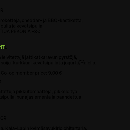
NR
kroketteja, cheddar- ja BBQ-kastiketta,
pulia ja kevätsipulia.
TTUA PEKONIA +3€
IT
L
 leivitettyjä jättikatkaravun pyrstöjä,
 soija-kurkkua, kevätsipulia ja jogurttiaiolia.
Co-op member price:
9,00 €
R
attuja pikkutomaatteja, pikkelöityä
tsipulia, hunajasiemeniä ja paahdettua
L
GR
a, Kala-Lapin kylmäsavukirjolohitartaria,