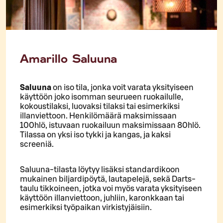
Amarillo Saluuna
Saluuna
on iso tila, jonka voit varata yksityiseen
käyttöön joko isomman seurueen ruokailulle,
kokoustilaksi, luovaksi tilaksi tai esimerkiksi
illanviettoon. Henkilömäärä maksimissaan
100hlö, istuvaan ruokailuun maksimissaan 80hlö.
Tilassa on yksi iso tykki ja kangas, ja kaksi
screeniä.
Saluuna-tilasta löytyy lisäksi standardikoon
mukainen biljardipöytä, lautapelejä, sekä Darts-
taulu tikkoineen, jotka voi myös varata yksityiseen
käyttöön illanviettoon, juhliin, karonkkaan tai
esimerkiksi työpaikan virkistyjäisiin.