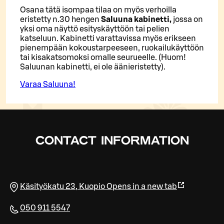
Osana tätä isompaa tilaa on myös verhoilla
eristetty n.30 hengen
Saluuna kabinetti,
jossa on
yksi oma näyttö esityskäyttöön tai pelien
katseluun. Kabinetti varattavissa myös erikseen
pienempään kokoustarpeeseen, ruokailukäyttöön
tai kisakatsomoksi omalle seurueelle. (Huom!
Saluunan kabinetti, ei ole äänieristetty).
Varaa Saluuna!
CONTACT INFORMATION
Käsityökatu 23
,
Kuopio
Opens in a new tab
050 911 5547