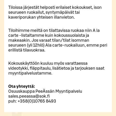
Tiloissa järjestät helposti erilaiset kokoukset, ison
seurueen ruokailut, syntymäpäivät tai
kaveriporukan yhteisen illanvieton.
Tiloihimme meiltä on tilattavissa ruokaa niin A la
carte -listaltamme kuin kokoussuolaista ja
makeaakin. Jos varaat tilan/tilat isomman
seurueen (yli 12hlö) Ala carte-ruokailuun, emme peri
erillistä tilavuokraa.
Kokouskäyttöön kuuluu myös varattaessa
videotykki, fläppitaulu, lisätietoa ja tarjouksen saat
myyntipalvelustamme.
Ota yhteyttä:
Osuuskauppa PeeÄssän Myyntipalvelu
sales.peeassa@sok.fi
puh: +358(0)10765 8493