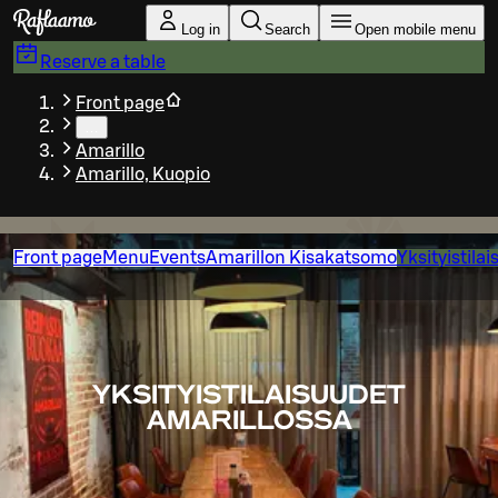
Skip to main content
Log in
Search
Open mobile menu
Reserve a table
Front page
…
Amarillo
Amarillo, Kuopio
Front page
Menu
Events
Amarillon Kisakatsomo
Yksityistila
YKSITYISTILAISUUDET
AMARILLOSSA