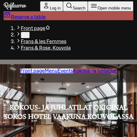
Skip to main content
Log in
Search
Open mobile menu
Reserve a table
Front page
…
Frans & les Femmes
Frans & Rose, Kouvola
Front page
Menu
Events
Kokous-ja juhlatilat
KOKOUS- JA JUHLATILAT ORIGINAL
SOKOS HOTEL VAAKUNA KOUVOLASSA