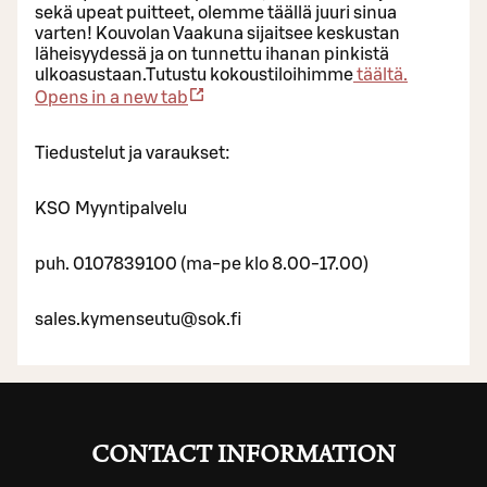
sekä upeat puitteet, olemme täällä juuri sinua
varten! Kouvolan Vaakuna sijaitsee keskustan
läheisyydessä ja on tunnettu ihanan pinkistä
ulkoasustaan.Tutustu kokoustiloihimme
täältä.
Opens in a new tab
Tiedustelut ja varaukset:
KSO Myyntipalvelu
puh. 0107839100 (ma-pe klo 8.00-17.00)
sales.kymenseutu@sok.fi
CONTACT INFORMATION