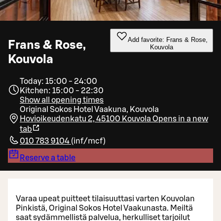
Add favorite: Frans & Rose,
Frans & Rose,
Kouvola
Kouvola
Today: 15:00 - 24:00
Kitchen: 15:00 - 22:30
Show all opening times
Original Sokos Hotel Vaakuna, Kouvola
Hovioikeudenkatu 2, 45100 Kouvola
Opens in a new
tab
010 783 9104
(
inf/mcf
)
Reserve a table
Varaa upeat puitteet tilaisuuttasi varten Kouvolan
Pinkistä, Original Sokos Hotel Vaakunasta. Meiltä
saat sydämmellistä palvelua, herkulliset tarjoilut