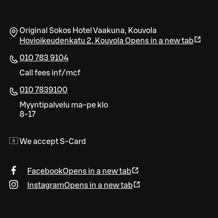
Original Sokos Hotel Vaakuna, Kouvola
Hovioikeudenkatu 2
,
Kouvola
Opens in a new tab
010 783 9104
Call fees inf/mcf
010 7839100
Myyntipalvelu ma-pe klo
8-17
We accept S-Card
Facebook
Opens in a new tab
Instagram
Opens in a new tab