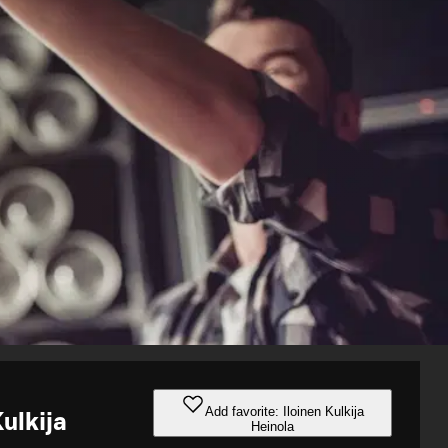
Add favorite: Iloinen Kulkija
Kulkija
Heinola