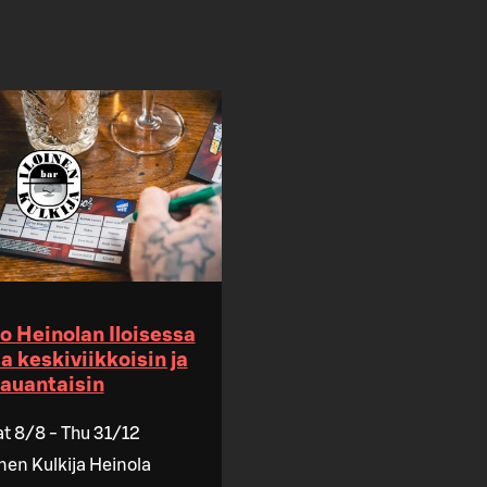
 Heinolan Iloisessa
a keskiviikkoisin ja
lauantaisin
at 8/8 - Thu 31/12
inen Kulkija Heinola