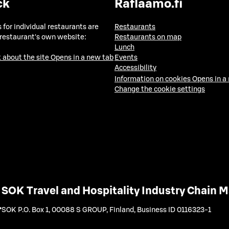
ck
Raflaamo.fi
 for individual restaurants are
Restaurants
 restaurant's own website:
Restaurants on map
Lunch
 about the site
Opens in a new tab
Events
Accessibility
Information on cookies
Opens in a
Change the cookie settings
SOK Travel and Hospitality Industry Chain
SOK P.O. Box 1, 00088 S GROUP, Finland
,
Business ID 0116323-1