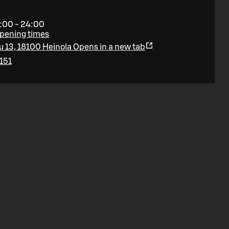
:00 - 24:00
opening times
u 13, 18100 Heinola
Opens in a new tab
151