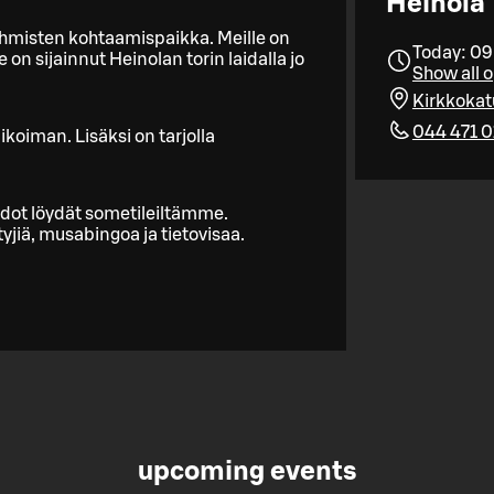
Heinola
 ihmisten kohtaamispaikka. Meille on
Today: 09
n sijainnut Heinolan torin laidalla jo
Show all 
Kirkkokat
044 471 0
koiman. Lisäksi on tarjolla
edot löydät sometileiltämme.
iä, musabingoa ja tietovisaa.
upcoming events