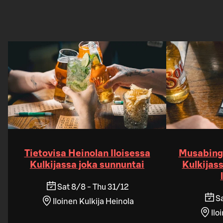
Tietovisa Heinolan Iloisessa
Musabingo
Kulkijassa joka sunnuntai
Kulkijass
Sat 8/8 - Thu 31/12
S
Iloinen Kulkija Heinola
Ilo