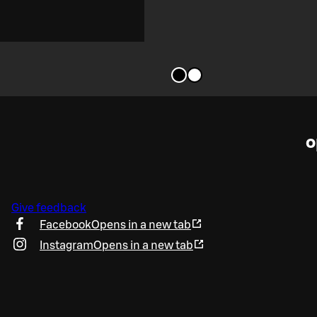
o
Give feedback
Facebook
Opens in a new tab
Instagram
Opens in a new tab