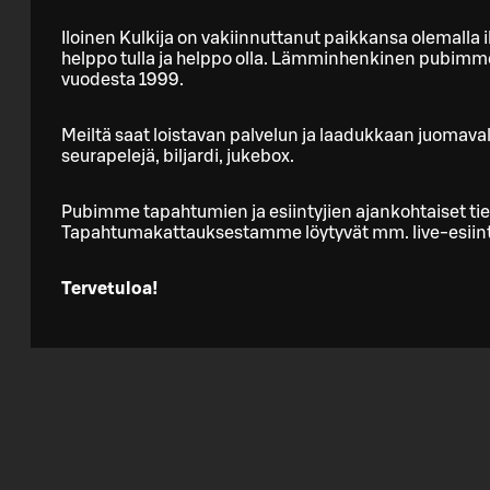
Iloinen Kulkija on vakiinnuttanut paikkansa olemalla
helppo tulla ja helppo olla. Lämminhenkinen pubimme o
vuodesta 1999.
Meiltä saat loistavan palvelun ja laadukkaan juomavali
seurapelejä, biljardi, jukebox.
Pubimme tapahtumien ja esiintyjien ajankohtaiset ti
Tapahtumakattauksestamme löytyvät mm. live-esiintyj
Tervetuloa!