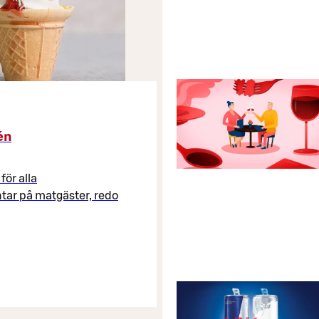
én
för alla
äntar på matgäster, redo