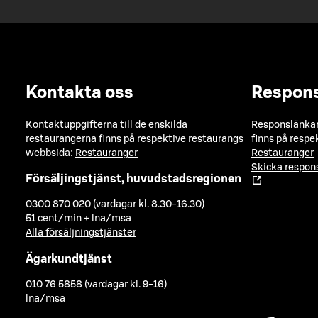
Kontakta oss
Respon
Kontaktuppgifterna till de enskilda
Responslänkarn
restaurangerna finns på respektive restaurangs
finns på respe
webbsida:
Restauranger
Restauranger
Skicka respo
Försäljingstjänst, huvudstadsregionen
0300 870 020 (vardagar kl. 8.30-16.30)
51 cent/min + lna/msa
Alla försäljningstjänster
Ägarkundtjänst
010 76 5858 (vardagar kl. 9-16)
lna/msa