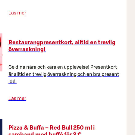
Läs mer
Restaurangpresentkort, alltid en trevlig
överraskning!
Ge dina nära och kära en upplevelse! Presentkort
är alltid en trevlig överraskning och en bra present
idé.
Läs mer
Pizza & Buffa – Red Bull 250 ml i
samband med buffé för 2 €