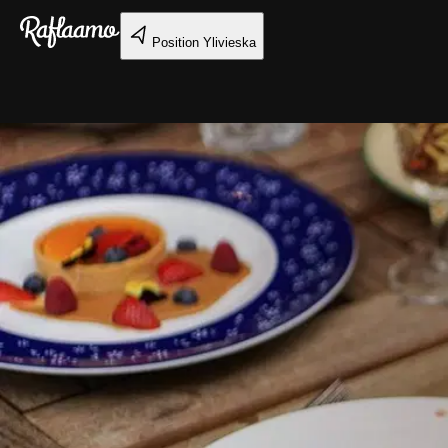
Gå till huvudinnehållet
Position
Ylivieska