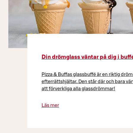
Din drömglass väntar på dig i buff
Pizza & Buffas glassbuffé är en riktig dröm 
efterrättshjältar. Den står där och bara v
att förverkliga alla glassdrömmar!
Läs mer