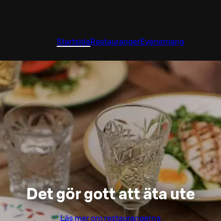
Startsida
Restauranger
Evenemang
Det gör gott att äta ute
Läs mer om restaurangerna