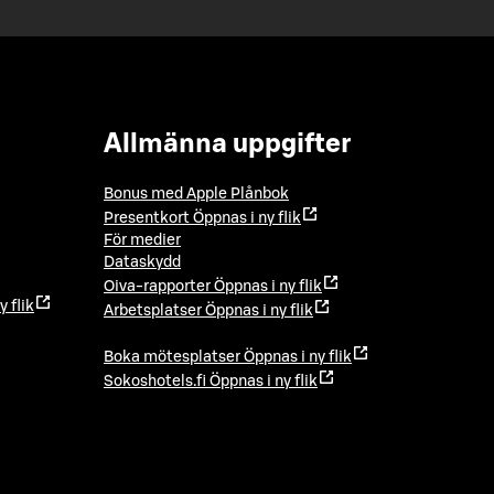
Allmänna uppgifter
Bonus med Apple Plånbok
Presentkort
Öppnas i ny flik
För medier
Dataskydd
Oiva-rapporter
Öppnas i ny flik
y flik
Arbetsplatser
Öppnas i ny flik
Boka mötesplatser
Öppnas i ny flik
Sokoshotels.fi
Öppnas i ny flik