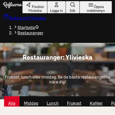
Gå till huvudinnehållet
Position
Öppna
Ylivieska
Logga in
Sök
mobilmenyn
Boka bord
Ylivieska
Startsida
Restauranger
Restauranger: Ylivieska
Frukost, lunch eller middag. Se de bästa restaurangerna
nära dig!
Alla
Middag
Lunch
Frukost
Kaféer
P