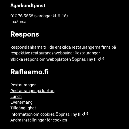
Ägarkundtjänst
010 76 5858 (vardagar kl. 9-16)
lna/msa
Respons
Responslänkarna till de enskilda restaurangerna finns på
respektive restaurangs webbsida:
Restauranger
Skicka respons om webbplatsen
Öppnas i ny flik
Raflaamo.fi
Restauranger
Restauranger på kartan
Lunch
Evenemang
Tillgänglighet
Information om cookies
Öppnas i ny flik
Ändra inställningar för cookies