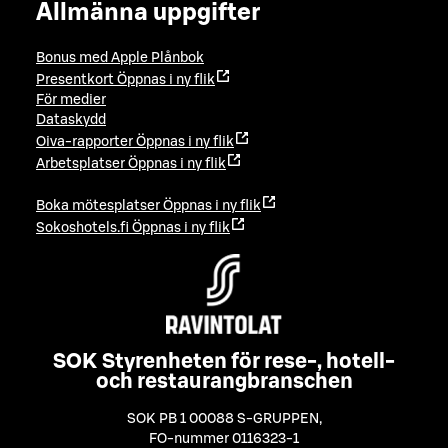
Allmänna uppgifter
Bonus med Apple Plånbok
Presentkort
Öppnas i ny flik
För medier
Dataskydd
Oiva-rapporter
Öppnas i ny flik
Arbetsplatser
Öppnas i ny flik
Boka mötesplatser
Öppnas i ny flik
Sokoshotels.fi
Öppnas i ny flik
SOK Styrenheten för rese-, hotell-
och restaurangbranschen
SOK PB 1 00088 S-GRUPPEN
,
FO-nummer 0116323-1