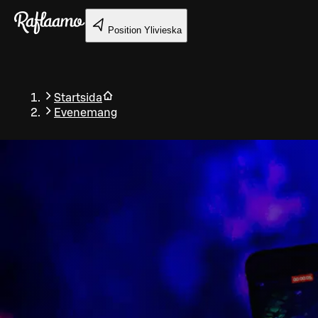
Gå till huvudinnehållet
Position
Ylivieska
Startsida
Evenemang