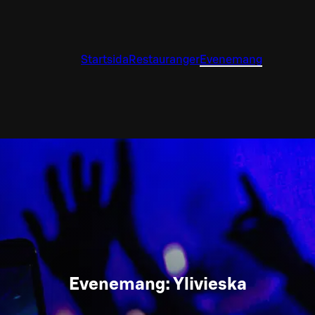
Startsida
Restauranger
Evenemang
Evenemang: Ylivieska