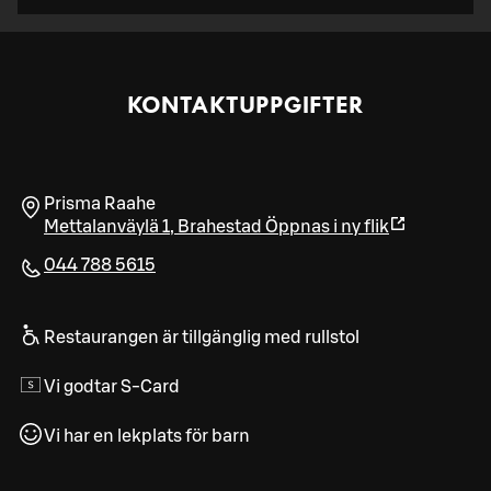
KONTAKTUPPGIFTER
Prisma Raahe
Mettalanväylä 1
,
Brahestad
Öppnas i ny flik
044 788 5615
Restaurangen är tillgänglig med rullstol
Vi godtar S-Card
Vi har en lekplats för barn