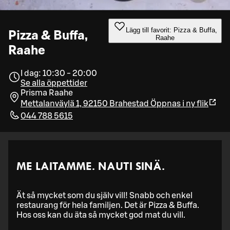
Lägg till favorit: Pizza & Buffa,
Pizza & Buffa,
Raahe
Raahe
I dag: 10:30 - 20:00
Se alla öppettider
Prisma Raahe
Mettalanväylä 1, 92150 Brahestad
Öppnas i ny flik
044 788 5615
ME LAITAMME. NAUTI SINÄ.
Ät så mycket som du själv vill! Snabb och enkel
restaurang för hela familjen. Det är Pizza & Buffa.
Hos oss kan du äta så mycket god mat du vill.