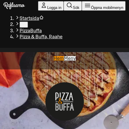
Gå till huvudinnehållet
Logga in
Sök
Öppna mobilmenyn
Startsida
…
PizzaBuffa
Pizza & Buffa, Raahe
Hem
Meny