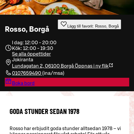
Lägg till favorit: Rosso, Borgå
Rosso, Borgå
I dag: 12:00 - 20:00
Kök: 12:00 - 19:30
Se alla öppettider
Jokiranta
Lundagatan 2, 06100 Borgå
Öppnas i ny flik
0107659490
(
ina/msa
)
Boka bord
GODA STUNDER SEDAN 1978
Rosso har erbjudit goda stunder alltsedan 1978 – vi