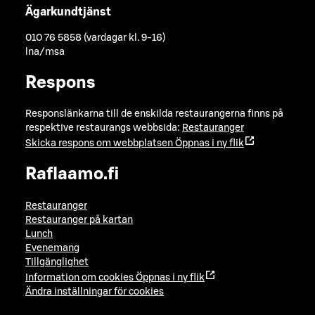
Ägarkundtjänst
010 76 5858 (vardagar kl. 9-16)
lna/msa
Respons
Responslänkarna till de enskilda restaurangerna finns på
respektive restaurangs webbsida:
Restauranger
Skicka respons om webbplatsen
Öppnas i ny flik
Raflaamo.fi
Restauranger
Restauranger på kartan
Lunch
Evenemang
Tillgänglighet
Information om cookies
Öppnas i ny flik
Ändra inställningar för cookies