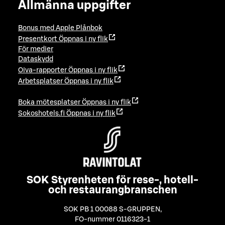
Allmänna uppgifter
Bonus med Apple Plånbok
Presentkort
Öppnas i ny flik
För medier
Dataskydd
Oiva-rapporter
Öppnas i ny flik
Arbetsplatser
Öppnas i ny flik
Boka mötesplatser
Öppnas i ny flik
Sokoshotels.fi
Öppnas i ny flik
SOK Styrenheten för rese-, hotell-
och restaurangbranschen
SOK PB 1 00088 S-GRUPPEN
,
FO-nummer 0116323-1