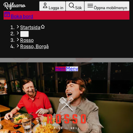
Gå till huvudinnehållet
Logga in
Sök
Öppna mobilmenyn
Boka bord
Startsida
…
Rosso
Rosso, Borgå
Hem
Meny