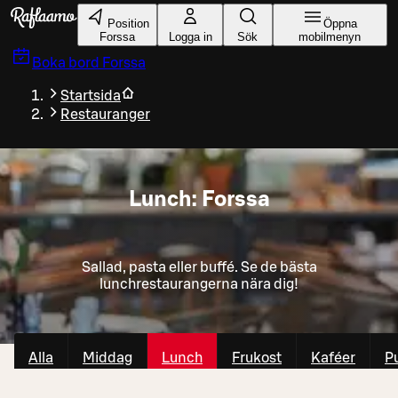
Gå till huvudinnehållet
Position
Öppna
Forssa
Logga in
Sök
mobilmenyn
Boka bord
Forssa
Startsida
Restauranger
Lunch: Forssa
Sallad, pasta eller buffé. Se de bästa
lunchrestaurangerna nära dig!
Alla
Middag
Lunch
Frukost
Kaféer
P