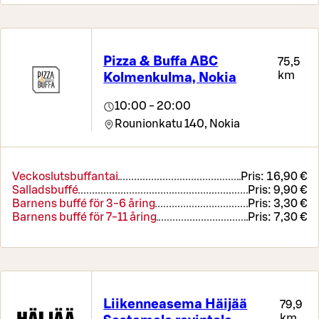
Pizza & Buffa ABC
75,5
km
Kolmenkulma, Nokia
10:00 - 20:00
Rounionkatu 140,
Nokia
Veckoslutsbuffantai
Pris:
16,90 €
Salladsbuffé
Pris:
9,90 €
Barnens buffé för 3-6 åring
Pris:
3,30 €
Barnens buffé för 7-11 åring
Pris:
7,30 €
Liikenneasema Häijää
79,9
km