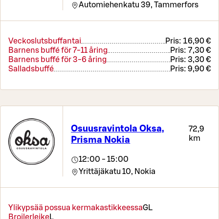
Automiehenkatu 39,
Tammerfors
Veckoslutsbuffantai
Pris:
16,90 €
Barnens buffé för 7-11 åring
Pris:
7,30 €
Barnens buffé för 3-6 åring
Pris:
3,30 €
Salladsbuffé
Pris:
9,90 €
Osuusravintola Oksa,
72,9
km
Prisma Nokia
12:00 - 15:00
Yrittäjäkatu 10,
Nokia
Ylikypsää possua kermakastikkeessa
G
L
Broilerleike
L