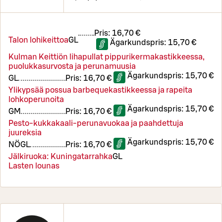
Pris:
16,70 €
Talon lohikeittoa
G
L
Ägarkundspris:
15,70 €
Kulman Keittiön lihapullat pippurikermakastikkeessa,
puolukkasurvosta ja perunamuusia
Ägarkundspris:
15,70 €
G
L
Pris:
16,70 €
Ylikypsää possua barbequekastikkeessa ja rapeita
lohkoperunoita
Ägarkundspris:
15,70 €
G
M
Pris:
16,70 €
Pesto-kukkakaali-perunavuokaa ja paahdettuja
juureksia
Ägarkundspris:
15,70 €
NÖ
G
L
Pris:
16,70 €
Jälkiruoka: Kuningatarrahka
G
L
Lasten lounas