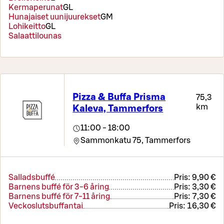
Kermaperunat
G
L
Hunajaiset uunijuurekset
G
M
Lohikeitto
G
L
Salaattilounas
Pizza & Buffa Prisma
75,3
km
Kaleva, Tammerfors
11:00 - 18:00
Sammonkatu 75,
Tammerfors
Salladsbuffé
Pris:
9,90 €
Barnens buffé för 3-6 åring
Pris:
3,30 €
Barnens buffé för 7-11 åring
Pris:
7,30 €
Veckoslutsbuffantai
Pris:
16,30 €