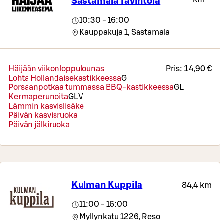
Sastamala ravintola
10:30 - 16:00
Kauppakuja 1,
Sastamala
Häijään viikonloppulounas
Pris:
14,90 €
Lohta Hollandaisekastikkeessa
G
Porsaanpotkaa tummassa BBQ-kastikkeessa
G
L
Kermaperunoita
G
L
V
Lämmin kasvislisäke
Päivän kasvisruoka
Päivän jälkiruoka
Kulman Kuppila
84,4 km
11:00 - 16:00
Myllynkatu 1226,
Reso