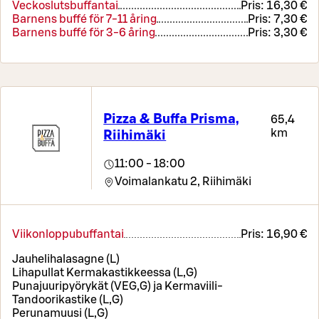
Veckoslutsbuffantai
Pris:
16,30 €
Barnens buffé för 7-11 åring
Pris:
7,30 €
Barnens buffé för 3-6 åring
Pris:
3,30 €
Pizza & Buffa Prisma,
65,4
km
Riihimäki
11:00 - 18:00
Voimalankatu 2,
Riihimäki
Viikonloppubuffantai
Pris:
16,90 €
Jauhelihalasagne (L)
Lihapullat Kermakastikkeessa (L,G)
Punajuuripyörykät (VEG,G) ja Kermaviili-
Tandoorikastike (L,G)
Perunamuusi (L,G)