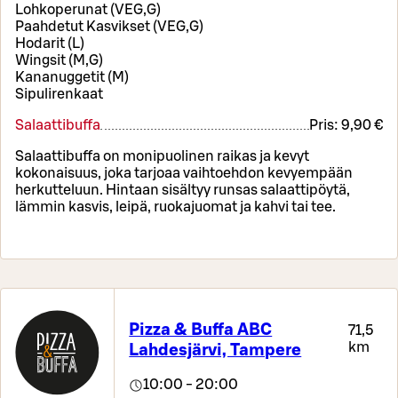
Lohkoperunat (VEG,G)
Paahdetut Kasvikset (VEG,G)
Hodarit (L)
Wingsit (M,G)
Kananuggetit (M)
Sipulirenkaat
Salaattibuffa
Pris:
9,90 €
Salaattibuffa on monipuolinen raikas ja kevyt
kokonaisuus, joka tarjoaa vaihtoehdon kevyempään
herkutteluun. Hintaan sisältyy runsas salaattipöytä,
lämmin kasvis, leipä, ruokajuomat ja kahvi tai tee.
Pizza & Buffa ABC
71,5
km
Lahdesjärvi, Tampere
10:00 - 20:00