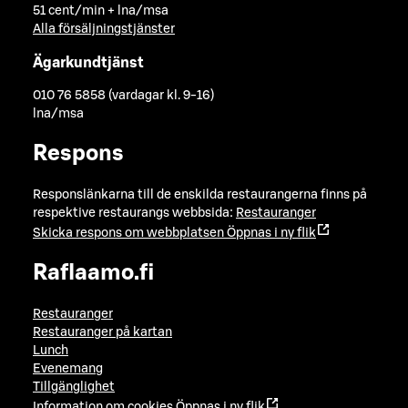
51 cent/min + lna/msa
Alla försäljningstjänster
Ägarkundtjänst
010 76 5858 (vardagar kl. 9-16)
lna/msa
Respons
Responslänkarna till de enskilda restaurangerna finns på
respektive restaurangs webbsida:
Restauranger
Skicka respons om webbplatsen
Öppnas i ny flik
Raflaamo.fi
Restauranger
Restauranger på kartan
Lunch
Evenemang
Tillgänglighet
Information om cookies
Öppnas i ny flik