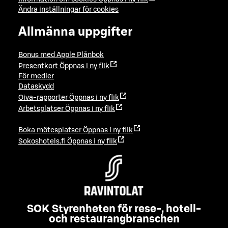
Ändra inställningar för cookies
Allmänna uppgifter
Bonus med Apple Plånbok
Presentkort
Öppnas i ny flik
För medier
Dataskydd
Oiva-rapporter
Öppnas i ny flik
Arbetsplatser
Öppnas i ny flik
Boka mötesplatser
Öppnas i ny flik
Sokoshotels.fi
Öppnas i ny flik
SOK Styrenheten för rese-, hotell-
och restaurangbranschen