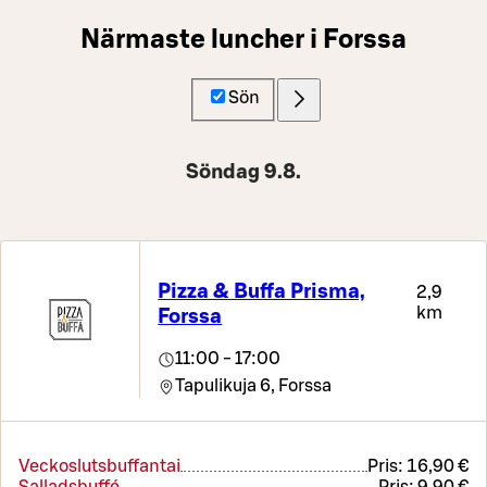
Närmaste luncher i Forssa
Sön
Söndag 9.8.
Pizza & Buffa Prisma,
2,9
km
Forssa
11:00 - 17:00
Tapulikuja 6,
Forssa
Veckoslutsbuffantai
Pris:
16,90 €