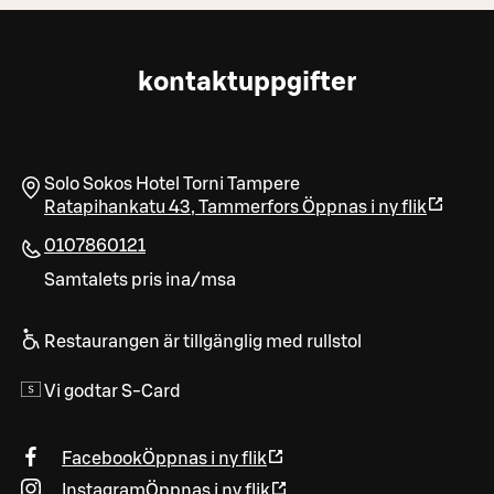
kontaktuppgifter
Solo Sokos Hotel Torni Tampere
Ratapihankatu 43
,
Tammerfors
Öppnas i ny flik
0107860121
Samtalets pris ina/msa
Restaurangen är tillgänglig med rullstol
Vi godtar S-Card
Facebook
Öppnas i ny flik
Instagram
Öppnas i ny flik