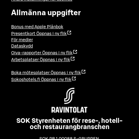
Allmänna uppgifter
Bonus med Apple Plånbok
Presentkort
Öppnas i ny flik
För medier
Dataskydd
Oiva-rapporter
Öppnas i ny flik
Arbetsplatser
Öppnas i ny flik
Boka mötesplatser
Öppnas i ny flik
Sokoshotels.fi
Öppnas i ny flik
SOK Styrenheten för rese-, hotell-
och restaurangbranschen
SOK PB 1 00088 S-GRUPPEN
,