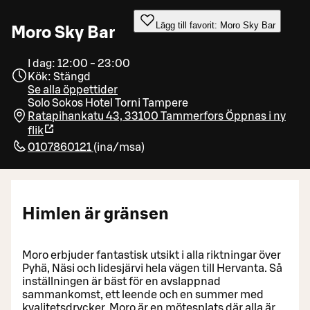
Lägg till favorit: Moro Sky Bar
Moro Sky Bar
I dag: 12:00 - 23:00
Kök: Stängd
Se alla öppettider
Solo Sokos Hotel Torni Tampere
Ratapihankatu 43, 33100 Tammerfors
Öppnas i ny
flik
0107860121
(
ina/msa
)
Himlen är gränsen
Moro erbjuder fantastisk utsikt i alla riktningar över
Pyhä, Näsi och Iidesjärvi hela vägen till Hervanta. Så
inställningen är bäst för en avslappnad
sammankomst, ett leende och en summer med
kvalitetsdrycker. Moro är en mötesplats där alla är