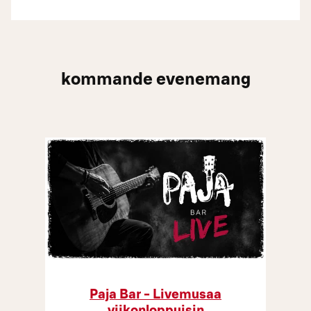
kommande evenemang
Paja Bar - Livemusaa
viikonloppuisin