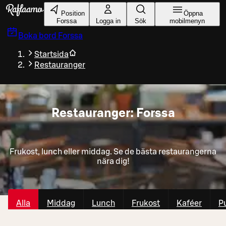
Gå till huvudinnehållet
Position
Öppna
Forssa
Logga in
Sök
mobilmenyn
Boka bord
Forssa
Startsida
Restauranger
Restauranger: Forssa
Frukost, lunch eller middag. Se de bästa restaurangerna
nära dig!
Alla
Middag
Lunch
Frukost
Kaféer
P