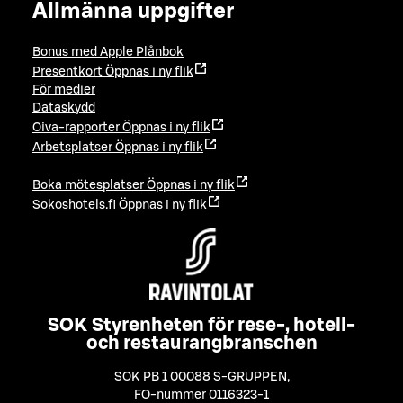
Allmänna uppgifter
Bonus med Apple Plånbok
Presentkort
Öppnas i ny flik
För medier
Dataskydd
Oiva-rapporter
Öppnas i ny flik
Arbetsplatser
Öppnas i ny flik
Boka mötesplatser
Öppnas i ny flik
Sokoshotels.fi
Öppnas i ny flik
SOK Styrenheten för rese-, hotell-
och restaurangbranschen
SOK PB 1 00088 S-GRUPPEN
,
FO-nummer 0116323-1