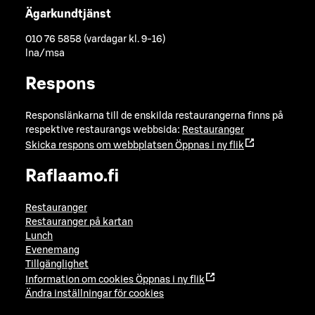
Ägarkundtjänst
010 76 5858 (vardagar kl. 9-16)
lna/msa
Respons
Responslänkarna till de enskilda restaurangerna finns på
respektive restaurangs webbsida:
Restauranger
Skicka respons om webbplatsen
Öppnas i ny flik
Raflaamo.fi
Restauranger
Restauranger på kartan
Lunch
Evenemang
Tillgänglighet
Information om cookies
Öppnas i ny flik
Ändra inställningar för cookies