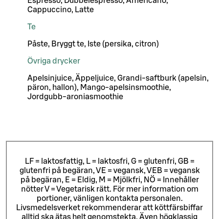
Espresso, Dubbelespresso, Americano,
Cappuccino, Latte
Te
Påste, Bryggt te, Iste (persika, citron)
Övriga drycker
Apelsinjuice, Äppeljuice, Grandi-saftburk (apelsin,
päron, hallon), Mango-apelsinsmoothie,
Jordgubb-aroniasmoothie
LF = laktosfattig, L = laktosfri, G = glutenfri, GB =
glutenfri på begäran, VE = vegansk, VEB = vegansk
på begäran, E = Eldig, M = Mjölkfri, NÖ = Innehåller
nötter V = Vegetarisk rätt. För mer information om
portioner, vänligen kontakta personalen.
Livsmedelsverket rekommenderar att köttfärsbiffar
alltid ska ätas helt genomstekta. Även högklassig