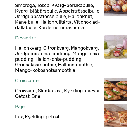
Smöröga, Tosca, Kvarg-persikabulle,
Kvarg-blåbärsbulle, Äppelströsselbulle,
Jordgubbsströsselbulle, Hallonknut,
Kanelbulle, Hallonrulltårta, Vit choklad-
dallabulle, Kardemummasnurra
Desserter
Hallonkvarg, Citronkvarg, Mangokvarg,
Jordgubbs-chia-pudding, Mango-chia-
pudding, Hallon-chia-pudding,
Grönsakssmoothie, Hallonsmoothie,
Mango-kokosnötssmoothie
Croissanter
Croissant, Skinka-ost, Kyckling-caesar,
Getost, Brie
Pajer
Lax, Kyckling-getost