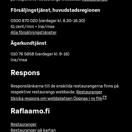
Försäljingstjänst, huvudstadsregionen
0300 870 020 (vardagar kl. 8.30-16.30)
51 cent/min + lna/msa
Alla försäljningstjänster
Ägarkundtjänst
010 76 5858 (vardagar kl. 9-16)
lna/msa
Respons
Responslänkarna till de enskilda restaurangerna finns på
respektive restaurangs webbsida:
Restauranger
Skicka respons om webbplatsen
Öppnas i ny flik
Raflaamo.fi
Restauranger
Restauranger på kartan