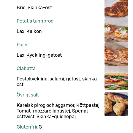
Brie, Skinka-ost
Potatis tunnbröd
Lax, Kalkon
Pajer
Lax, Kyckling-getost
Ciabatta
Pestokyckling, salami, getost, skinka-
ost
Övrigt salt
Karelsk pirog och äggsmör, Köttpastej,
Tomat-mozzarellapastej, Spenat-
osttwist, Skinka-quichepaj
Glutenfria
G