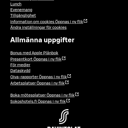
Lunch
Evenemang
Tillgänglighet
Information om cookies
Öppnas i ny flik
Ändra inställningar för cookies
Allmänna uppgifter
Bonus med Apple Plånbok
Presentkort
Öppnas i ny flik
För medier
Dataskydd
Oiva-rapporter
Öppnas i ny flik
Arbetsplatser
Öppnas i ny flik
Boka mötesplatser
Öppnas i ny flik
Sokoshotels.fi
Öppnas i ny flik