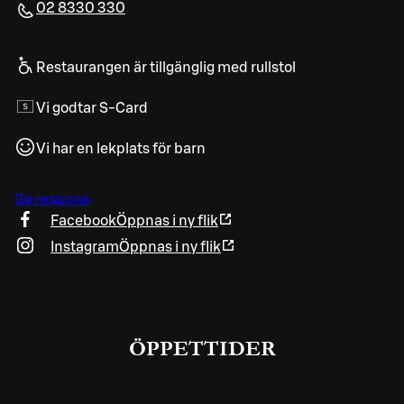
02 8330 330
Restaurangen är tillgänglig med rullstol
Vi godtar S-Card
Vi har en lekplats för barn
Ge respons
Facebook
Öppnas i ny flik
Instagram
Öppnas i ny flik
ÖPPETTIDER