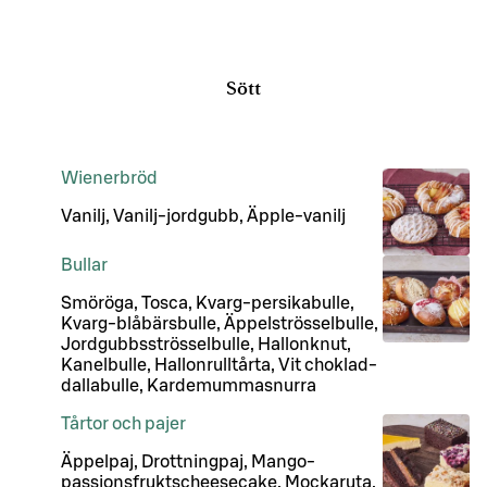
Sött
Wienerbröd
Vanilj, Vanilj-jordgubb, Äpple-vanilj
Bullar
Smöröga, Tosca, Kvarg-persikabulle,
Kvarg-blåbärsbulle, Äppelströsselbulle,
Jordgubbsströsselbulle, Hallonknut,
Kanelbulle, Hallonrulltårta, Vit choklad-
dallabulle, Kardemummasnurra
Tårtor och pajer
Äppelpaj, Drottningpaj, Mango-
passionsfruktscheesecake, Mockaruta,