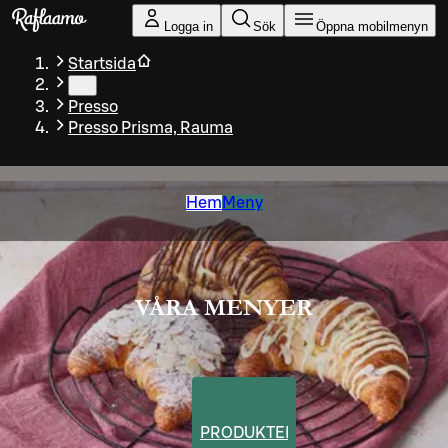
Gå till huvudinnehållet
Logga in
Sök
Öppna mobilmenyn
Startsida
…
Presso
Presso Prisma, Rauma
Hem
Meny
VÅRA MENYER
PRODUKTER