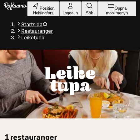
Gå till huvudinnehållet
Position
Öppna
Helsingfors
Logga in
Sök
mobilmenyn
Startsida
Restauranger
Leiketupa
1
restauranger