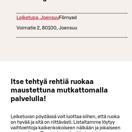
Leiketupa, Joensuu
Förnyad
Voimatie 2, 80100, Joensuu
Itse tehtyä rehtiä ruokaa
maustettuna mutkattomalla
palvelulla!
Leiketuvan pöydässä voit luottaa siihen, että ruoka
on hyvää ja sitä on riittävästi. Listaltamme löytyy
vaihtoehtoja kaikenkokoiseen nälkään ja jokaiseen