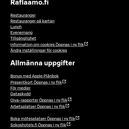
Raflaamo.fi
Restauranger
Restauranger på kartan
Lunch
Evenemang
Tillgänglighet
Information om cookies
Öppnas i ny flik
Ändra inställningar för cookies
Allmänna uppgifter
Bonus med Apple Plånbok
Presentkort
Öppnas i ny flik
För medier
Dataskydd
Oiva-rapporter
Öppnas i ny flik
Arbetsplatser
Öppnas i ny flik
Boka mötesplatser
Öppnas i ny flik
Sokoshotels.fi
Öppnas i ny flik