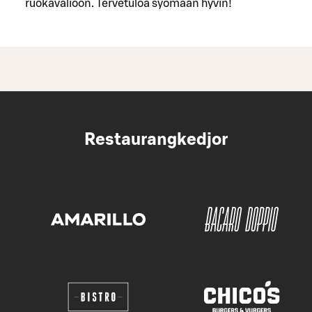
ruokavalioon. Tervetuloa syömään hyvin!
Restaurangkedjor