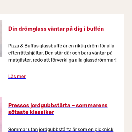
Din drömglass väntar på dig i buffén
Pizza & Buffas glassbuffé är en riktig dröm för alla
efterrättshjältar. Den står där och bara väntar på
matgäster, redo att förverkliga alla glassdrömmar!
Läs mer
Pressos jordgubbstårta – sommarens
sötaste klassiker
Sommar utan jordgubbstårta är som en picknick