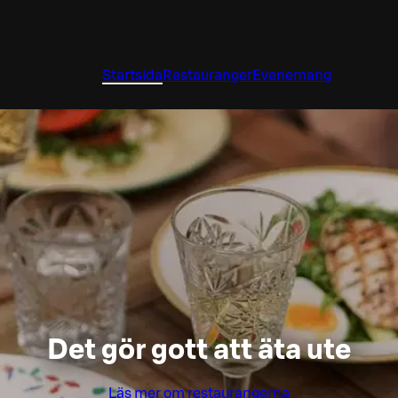
Startsida
Restauranger
Evenemang
Det gör gott att äta ute
Läs mer om restaurangerna