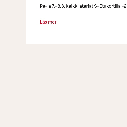
Pe-la 7.-8.8. kaikki ateriat S-Etukortilla -
Läs mer