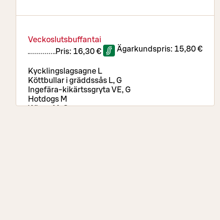
Veckoslutsbuffantai
Ägarkundspris:
15,80 €
Pris:
16,30 €
Kycklingslagsagne L
Köttbullar i gräddssås L, G
Ingefära-kikärtssgryta VE, G
Hotdogs M
Wings M, G
Kycklingnuggets M
Lökringar VE
Potatismos L, G | Klyftpotatis VE, G | Rostade
rotfrukter VE, G
Rikligt salladsbord
Pizzor – berätta dina önskemål
Drycker
Kaffe eller te
Dessertcirkus
Pris:
4,50 €