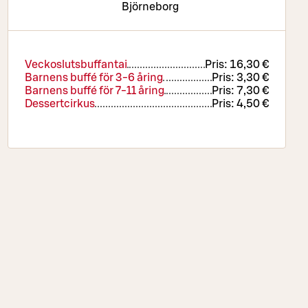
Björneborg
Veckoslutsbuffantai
Pris:
16,30 €
Barnens buffé för 3-6 åring
Pris:
3,30 €
Barnens buffé för 7-11 åring
Pris:
7,30 €
Dessertcirkus
Pris:
4,50 €