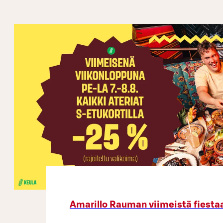
Mjukglass, såser & strössel, karameller,
popcorn, kaksmulor och varierande bakelse
Amarillo Rauman viimeistä fiesta