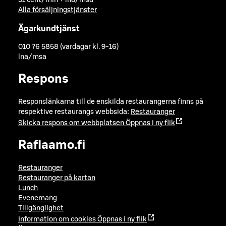
51 cent/min + lna/msa
Alla försäljningstjänster
Ägarkundtjänst
010 76 5858 (vardagar kl. 9-16)
lna/msa
Respons
Responslänkarna till de enskilda restaurangerna finns på
respektive restaurangs webbsida:
Restauranger
Skicka respons om webbplatsen
Öppnas i ny flik
Raflaamo.fi
Restauranger
Restauranger på kartan
Lunch
Evenemang
Tillgänglighet
Information om cookies
Öppnas i ny flik