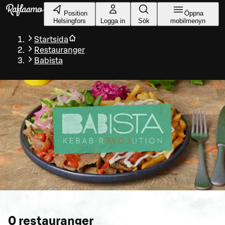
Gå till huvudinnehållet
Position
Öppna
Helsingfors
Logga in
Sök
mobilmenyn
Startsida
Restauranger
Babista
0
restauranger