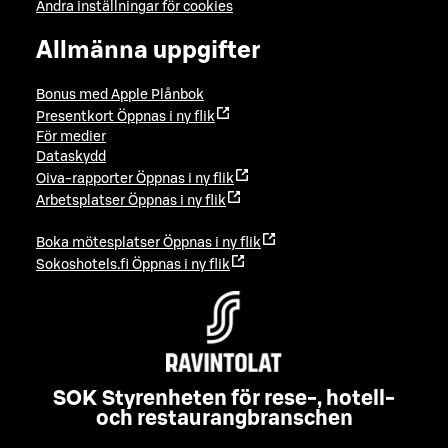
Ändra inställningar för cookies
Allmänna uppgifter
Bonus med Apple Plånbok
Presentkort
Öppnas i ny flik
För medier
Dataskydd
Oiva-rapporter
Öppnas i ny flik
Arbetsplatser
Öppnas i ny flik
Boka mötesplatser
Öppnas i ny flik
Sokoshotels.fi
Öppnas i ny flik
SOK Styrenheten för rese-, hotell-
och restaurangbranschen