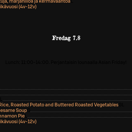
tuja, marjahilloa ja kermavaahtoa
L
ikävuosi (4v-12v)
Fredag
7.8
Lunch: 11:00-14:00. Perjantaisin lounaalla Asian Friday!
L
ice, Roasted Potato and Buttered Roasted Vegetables
G
L
 Sesame Soup
G
innamon Pie
L
ikävuosi (4v-12v)