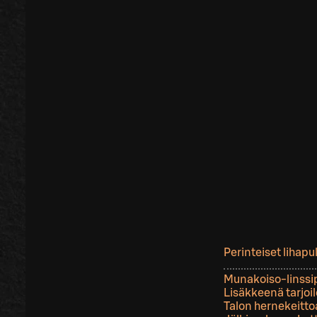
Perinteiset lihapu
Munakoiso-linssi
Lisäkkeenä tarjoi
Talon hernekeittoa