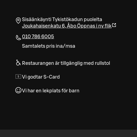
Sisäänkäynti Tykistökadun puolelta
Joukahaisenkatu 6
,
Åbo
Öppnas i ny flik
010 786 6005
Samtalets pris ina/msa
Restaurangen är tillgänglig med rullstol
Vi godtar S-Card
Vi har en lekplats för barn