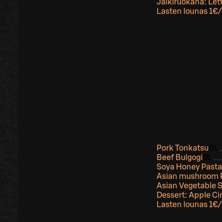
Jälkiruokana: Let
Lasten lounas 1€/
Pork Tonkatsu
G
L
Beef Bulgogi
G
L
Soya Honey Pasta
Asian mushroom R
Asian Vegetable
Dessert: Apple C
Lasten lounas 1€/