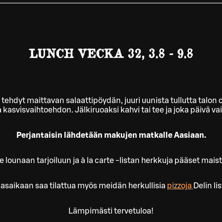
LUNCH VECKA 32, 3.8 - 9.8
a tehdyt maittavan salaattipöydän, juuri uunista tullutta talo
ja kasvisvaihtoehdon. Jälkiruoaksi kahvi tai tee ja joka päivä va
Perjantaisin lähdetään makujen matkalle Aasiaan.
ounaan tarjoiluun ja à la carte -listan herkkuja pääset mais
asaikaan saa tilattua myös meidän herkullisia
pizzoja
Delin lis
Lämpimästi tervetuloa!