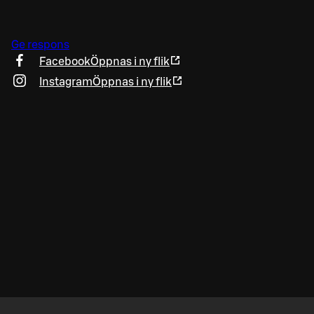
Ge respons
Facebook
Öppnas i ny flik
Instagram
Öppnas i ny flik