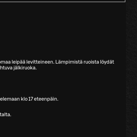
n omaa leipää levitteineen. Lämpimistä ruoista löydät
ihtuva jälkiruoka.
telemaan klo 17 eteenpäin.
talta.