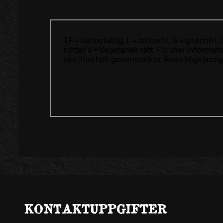
LF = laktosfattig, L = laktosfri, G = glutenf
nötter V = Vegetarisk rätt. För mer informa
ska ätas helt genomstekta. Även högklassig
KONTAKTUPPGIFTER