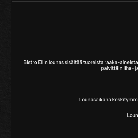
Bistro Ellin lounas sisältää tuoreista raaka-aineist
päivittäin liha- 
Lounasaikana keskitymme l
Loun