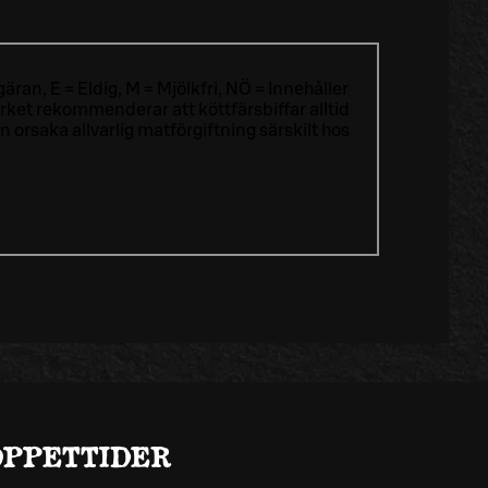
äran, E = Eldig, M = Mjölkfri, NÖ = Innehåller
ket rekommenderar att köttfärsbiffar alltid
rsaka allvarlig matförgiftning särskilt hos
ÖPPETTIDER