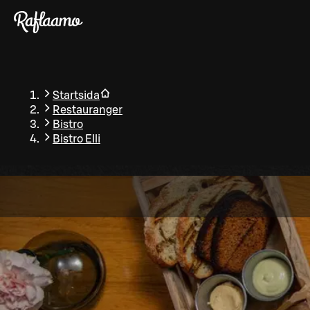
Gå till huvudinnehållet
Startsida
Restauranger
Bistro
Bistro Elli