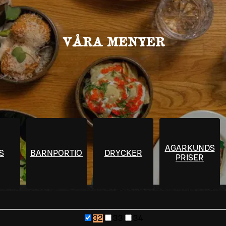
VÅRA MENYER
ÄGARKUNDS
S
BARNPORTIONER
DRYCKER
PRISER
32
33
34