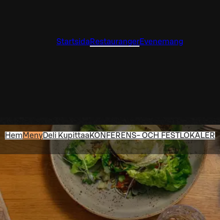
Startsida
Restauranger
Evenemang
Hem
Meny
Deli Kupittaa
KONFERENS- OCH FESTLOKALER