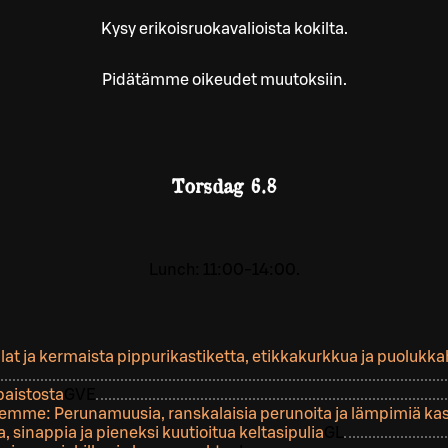
Kysy erikoisruokavalioista kokilta.
Pidätämme oikeudet muutoksiin.
Torsdag
6.8
Lunch: 11:00-14:00.
llat ja kermaista pippurikastiketta, etikkakurkkua ja puolukka
paistosta
G
VE
lemme: Perunamuusia, ranskalaisia perunoita ja lämpimiä kas
, sinappia ja pieneksi kuutioitua keltasipulia
G
L