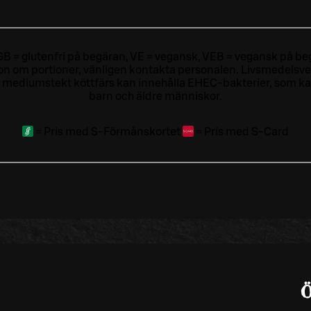
ri, GB = glutenfri på begäran, VE = vegansk, VEB = vegansk på beg
tion om portioner, vänligen kontakta personalen.
Livsmedelsver
 mediumstekt köttfärs kan innehålla EHEC-bakterier, som kan o
barn och äldre människor.
=
Pris med S-Förmånskortet
=
Pris med S-Card