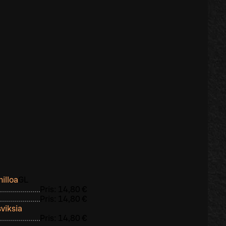
hilloa
G
L
Pris:
14,80 €
Pris:
14,80 €
viksia
Pris:
14,80 €