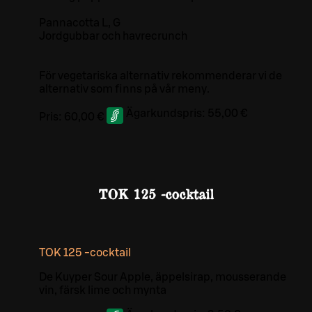
Pannacotta L, G
Jordgubbar och havrecrunch
För vegetariska alternativ rekommenderar vi de
alternativ som finns på vår meny.
Ägarkundspris:
55,00 €
Pris:
60,00 €
TOK 125 -cocktail
TOK 125 -cocktail
De Kuyper Sour Apple, äppelsirap, mousserande
vin, färsk lime och mynta