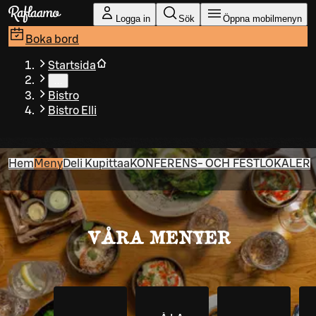
Gå till huvudinnehållet
Logga in
Sök
Öppna mobilmenyn
Boka bord
Startsida
…
Bistro
Bistro Elli
Hem
Meny
Deli Kupittaa
KONFERENS- OCH FESTLOKALER
VÅRA MENYER