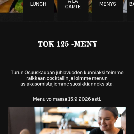
À LA
LUNCH
MENYS
B
CARTE
TOK 125 -MENY
Turun Osuuskaupan juhlavuoden kunniaksi teimme
raikkaan cocktailin ja loimme menun
asiakasomistajiemme suosikkiannoksista.
Menu voimassa 15.9.2026 asti.