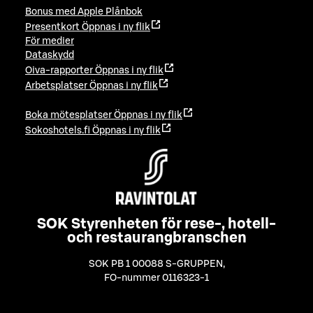
Bonus med Apple Plånbok
Presentkort
Öppnas i ny flik
För medier
Dataskydd
Oiva-rapporter
Öppnas i ny flik
Arbetsplatser
Öppnas i ny flik
Boka mötesplatser
Öppnas i ny flik
Sokoshotels.fi
Öppnas i ny flik
SOK Styrenheten för rese-, hotell-
och restaurangbranschen
SOK PB 1 00088 S-GRUPPEN
,
FO-nummer 0116323-1