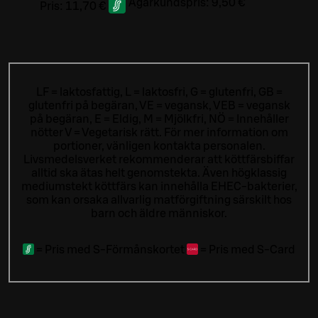
Ägarkundspris:
9,50 €
Pris:
11,70 €
LF = laktosfattig, L = laktosfri, G = glutenfri, GB =
glutenfri på begäran, VE = vegansk, VEB = vegansk
på begäran, E = Eldig, M = Mjölkfri, NÖ = Innehåller
nötter V = Vegetarisk rätt. För mer information om
portioner, vänligen kontakta personalen.
Livsmedelsverket rekommenderar att köttfärsbiffar
alltid ska ätas helt genomstekta. Även högklassig
mediumstekt köttfärs kan innehålla EHEC-bakterier,
som kan orsaka allvarlig matförgiftning särskilt hos
barn och äldre människor.
=
Pris med S-Förmånskortet
=
Pris med S-Card