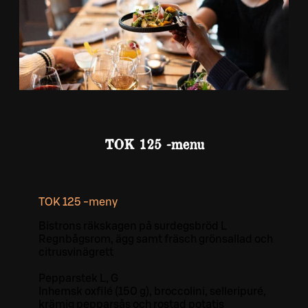
TOK 125 -menu
TOK 125 -meny
Bistrons räkskagen på surdegsbröd L
Regnbågsrom, ägg samt fräsch grönsallad och
citrusvinägrett
Pepparstek L, G
Inhemsk oxfilé (150 g), broccolini, selleripuré,
krämig pepparsås och rostad potatis