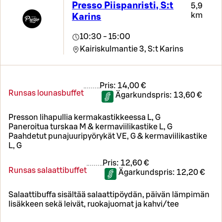
Presso Piispanristi, S:t
5,9
km
Karins
10:30 - 15:00
Kairiskulmantie 3,
S:t Karins
Pris:
14,00 €
Runsas lounasbuffet
Ägarkundspris:
13,60 €
Presson lihapullia kermakastikkeessa L, G
Paneroitua turskaa M & kermaviilikastike L, G
Paahdetut punajuuripyörykät VE, G & kermaviilikastike
L, G
Pris:
12,60 €
Runsas salaattibuffet
Ägarkundspris:
12,20 €
Salaattibuffa sisältää salaattipöydän, päivän lämpimän
lisäkkeen sekä leivät, ruokajuomat ja kahvi/tee