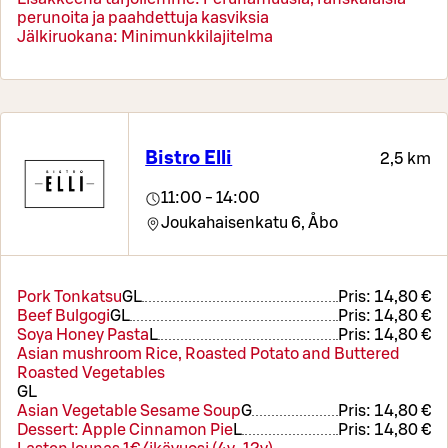
perunoita ja paahdettuja kasviksia
Jälkiruokana: Minimunkkilajitelma
Bistro Elli
2,5 km
11:00 - 14:00
Joukahaisenkatu 6,
Åbo
Pork Tonkatsu
G
L
Pris:
14,80 €
Beef Bulgogi
G
L
Pris:
14,80 €
Soya Honey Pasta
L
Pris:
14,80 €
Asian mushroom Rice, Roasted Potato and Buttered
Roasted Vegetables
G
L
Asian Vegetable Sesame Soup
G
Pris:
14,80 €
Dessert: Apple Cinnamon Pie
L
Pris:
14,80 €