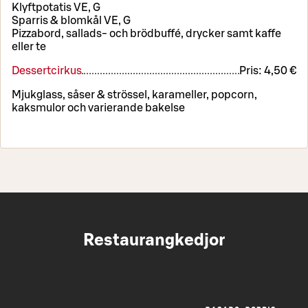
Klyftpotatis VE, G
Sparris & blomkål VE, G
Pizzabord, sallads- och brödbuffé, drycker samt kaffe
eller te
Dessertcirkus
Pris:
4,50 €
Mjukglass, såser & strössel, karameller, popcorn,
kaksmulor och varierande bakelse
Restaurangkedjor