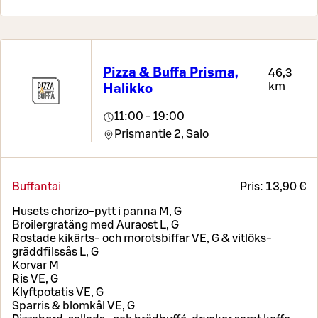
Pizza & Buffa Prisma,
46,3
km
Halikko
11:00 - 19:00
Prismantie 2,
Salo
Buffantai
Pris:
13,90 €
Husets chorizo-pytt i panna M, G
Broilergratäng med Auraost L, G
Rostade kikärts- och morotsbiffar VE, G & vitlöks-
gräddfilssås L, G
Korvar M
Ris VE, G
Klyftpotatis VE, G
Sparris & blomkål VE, G