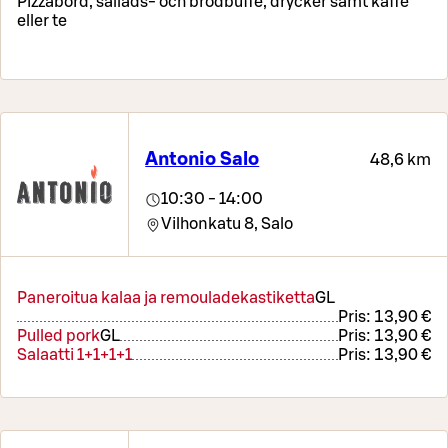
Pizzabord, sallads- och brödbuffé, drycker samt kaffe
eller te
Antonio Salo
48,6 km
10:30 - 14:00
Vilhonkatu 8,
Salo
Paneroitua kalaa ja remouladekastiketta
G
L
Pris:
13,90 €
Pulled pork
G
L
Pris:
13,90 €
Salaatti 1+1+1+1
Pris:
13,90 €