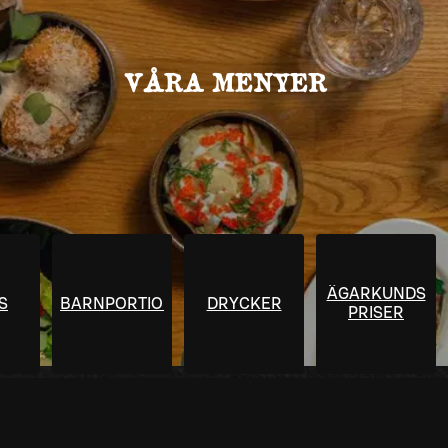
VÅRA MENYER
ÄGARKUNDS
S
BARNPORTIONER
DRYCKER
PRISER