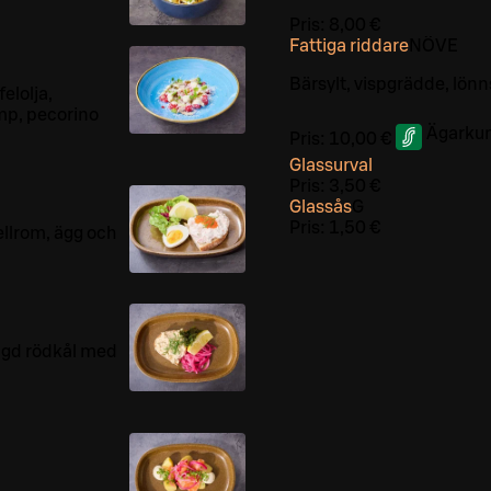
Pris:
8,00 €
Fattiga riddare
NÖ
VE
Bärsylt, vispgrädde, lön
elolja,
mp, pecorino
Ägarkun
Pris:
10,00 €
Glassurval
Pris:
3,50 €
Glassås
G
Pris:
1,50 €
llrom, ägg och
agd rödkål med