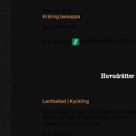
Pris:
12,00 €
Krämig laxsoppa
L
Skärgårdsbröd
Ägarkundspris:
11,90 €
Pris:
14,00 €
Huvudrätter
Lantsallad | Kyckling
L
Bacon, ägg, tomater, oliver, bönor och sal
dijonmajonnäs, brödkrutonger och ört- o
vitlöksmarinerad kyckling
Pris:
20,00 €