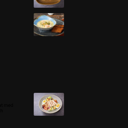
lat med
ch