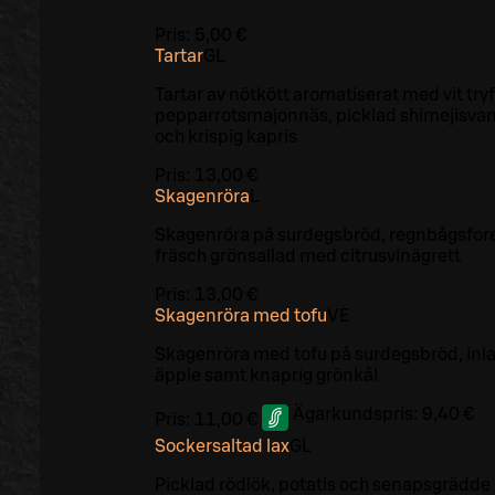
Pris:
5,00 €
Tartar
G
L
Tartar av nötkött aromatiserat med vit tryff
pepparrotsmajonnäs, picklad shimejisva
och krispig kapris
Pris:
13,00 €
Skagenröra
L
Skagenröra på surdegsbröd, regnbågsfore
fräsch grönsallad med citrusvinägrett
Pris:
13,00 €
Skagenröra med tofu
VE
Skagenröra med tofu på surdegsbröd, inl
äpple samt knaprig grönkål
Ägarkundspris:
9,40 €
Pris:
11,00 €
Sockersaltad lax
G
L
Picklad rödlök, potatis och senapsgrädde