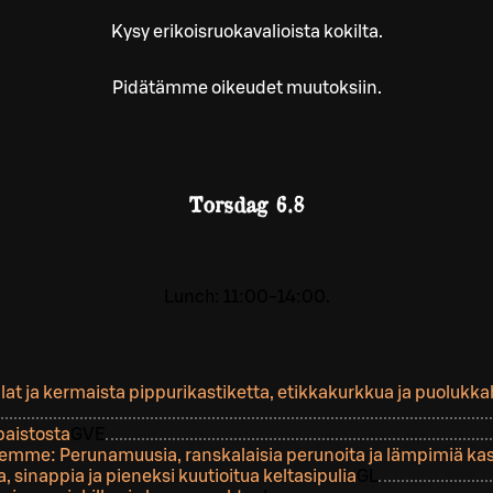
Kysy erikoisruokavalioista kokilta.
Pidätämme oikeudet muutoksiin.
Torsdag
6.8
Lunch: 11:00-14:00.
llat ja kermaista pippurikastiketta, etikkakurkkua ja puolukka
paistosta
G
VE
lemme: Perunamuusia, ranskalaisia perunoita ja lämpimiä kas
, sinappia ja pieneksi kuutioitua keltasipulia
G
L