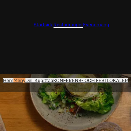
Startsida
Restauranger
Evenemang
Hem
Meny
Deli Kupittaa
KONFERENS- OCH FESTLOKALER