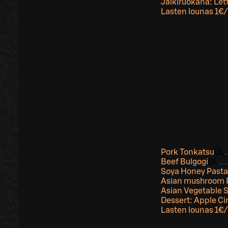
Jälkiruokana: Let
Lasten lounas 1€/
Pork Tonkatsu
G
L
Beef Bulgogi
G
L
Soya Honey Pasta
Asian mushroom R
Asian Vegetable
Dessert: Apple C
Lasten lounas 1€/