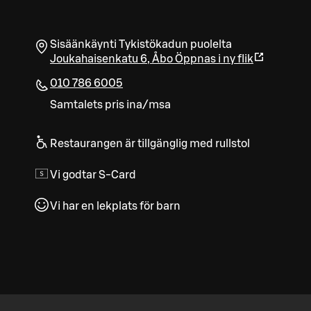
Sisäänkäynti Tykistökadun puolelta
Joukahaisenkatu 6
,
Åbo
Öppnas i ny flik
010 786 6005
Samtalets pris ina/msa
Restaurangen är tillgänglig med rullstol
Vi godtar S-Card
Vi har en lekplats för barn