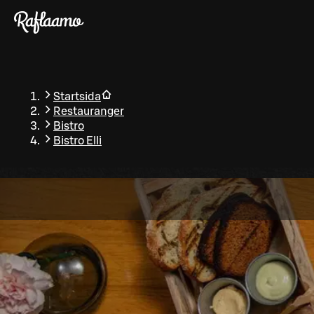
Gå till huvudinnehållet
Startsida
Restauranger
Bistro
Bistro Elli