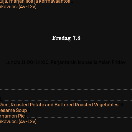
tuja, marjahilloa ja kermavaahtoa
L
ikävuosi (4v-12v)
Fredag
7.8
Lunch: 11:00-14:00. Perjantaisin lounaalla Asian Friday!
L
ice, Roasted Potato and Buttered Roasted Vegetables
G
L
 Sesame Soup
G
innamon Pie
L
ikävuosi (4v-12v)