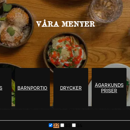
VÅRA MENYER
ÄGARKUNDS
S
BARNPORTIONER
DRYCKER
PRISER
32
33
34