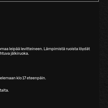
n omaa leipää levitteineen. Lämpimistä ruoista löydät
ihtuva jälkiruoka.
telemaan klo 17 eteenpäin.
talta.