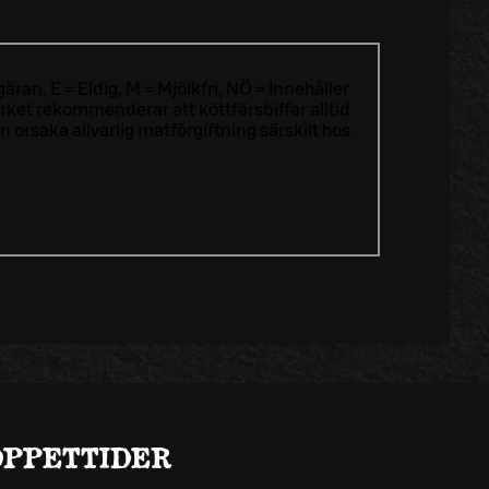
äran, E = Eldig, M = Mjölkfri, NÖ = Innehåller
ket rekommenderar att köttfärsbiffar alltid
rsaka allvarlig matförgiftning särskilt hos
ÖPPETTIDER