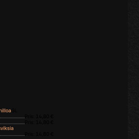
hilloa
G
L
Pris:
14,80 €
Pris:
14,80 €
viksia
Pris:
14,80 €