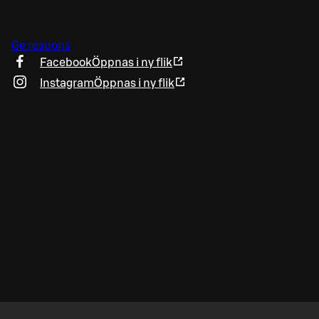
Ge respons
Facebook
Öppnas i ny flik
Instagram
Öppnas i ny flik