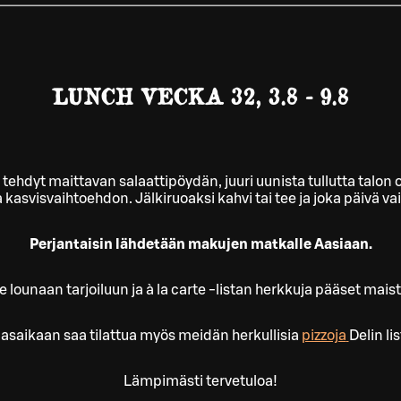
LUNCH VECKA 32, 3.8 - 9.8
a tehdyt maittavan salaattipöydän, juuri uunista tullutta talo
ja kasvisvaihtoehdon. Jälkiruoaksi kahvi tai tee ja joka päivä va
Perjantaisin lähdetään makujen matkalle Aasiaan.
ounaan tarjoiluun ja à la carte -listan herkkuja pääset mais
asaikaan saa tilattua myös meidän herkullisia
pizzoja
Delin lis
Lämpimästi tervetuloa!