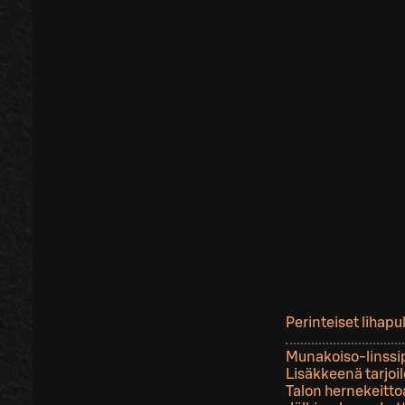
Perinteiset lihapu
Munakoiso-linssi
Lisäkkeenä tarjoi
Talon hernekeittoa