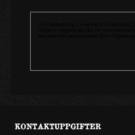
LF = laktosfattig, L = laktosfri, G = glutenf
nötter V = Vegetarisk rätt. För mer informa
ska ätas helt genomstekta. Även högklassig
KONTAKTUPPGIFTER