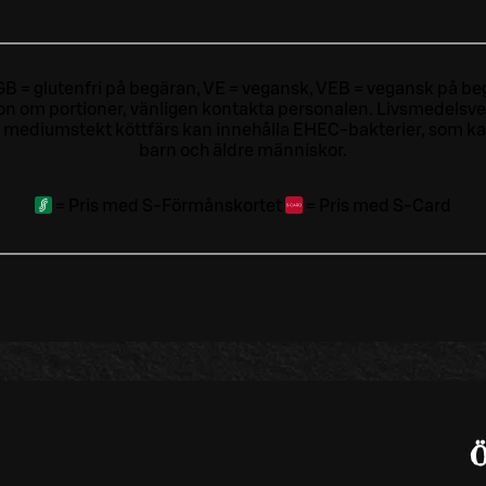
ri, GB = glutenfri på begäran, VE = vegansk, VEB = vegansk på beg
tion om portioner, vänligen kontakta personalen.
Livsmedelsver
 mediumstekt köttfärs kan innehålla EHEC-bakterier, som kan o
barn och äldre människor.
=
Pris med S-Förmånskortet
=
Pris med S-Card