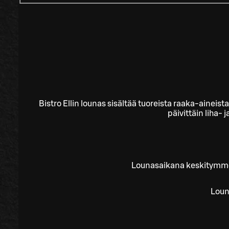
Bistro Ellin lounas sisältää tuoreista raaka-aineist
päivittäin liha- 
Lounasaikana keskitymme l
Loun