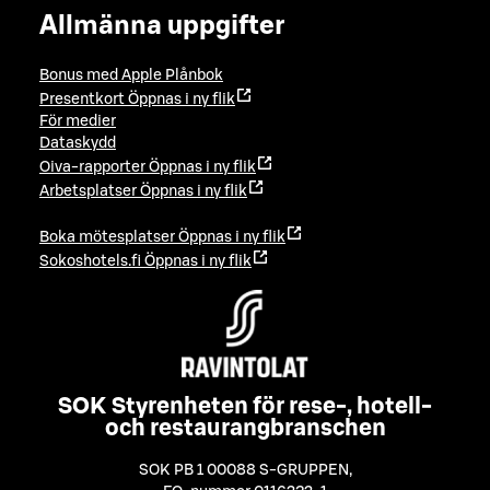
Allmänna uppgifter
Bonus med Apple Plånbok
Presentkort
Öppnas i ny flik
För medier
Dataskydd
Oiva-rapporter
Öppnas i ny flik
Arbetsplatser
Öppnas i ny flik
Boka mötesplatser
Öppnas i ny flik
Sokoshotels.fi
Öppnas i ny flik
SOK Styrenheten för rese-, hotell-
och restaurangbranschen
SOK PB 1 00088 S-GRUPPEN
,