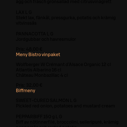
ägg och fräsch grönsallad med citrusvinägrett
LAX L G
Stekt lax, fänkål, pressgurka, potatis och krämig
vitvinssås
PANNACOTTA L G
Jordgubbar och havresmulor
Pris:
48,00 €
Meny Bistro vinpaket
Wolfberger W Crémant d’Alsace Organic 12 cl
Atlantis Albarino 16 cl
Château Monbazillac 4 cl
Pris:
32,00 €
Biffmeny
SWEET-CURED SALMON L G
Pickled red onion, potatoes and mustard cream
PEPPARBIFF 150 g L G
Biff av nötinnerfilé, broccolini, selleripuré, krämig