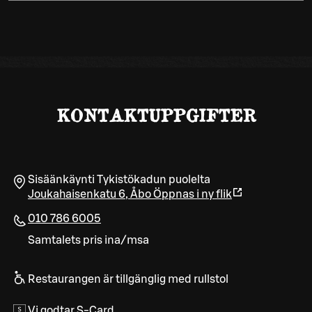
KONTAKTUPPGIFTER
Sisäänkäynti Tykistökadun puolelta
Joukahaisenkatu 6
,
Åbo
Öppnas i ny flik
010 786 6005
Samtalets pris ina/msa
Restaurangen är tillgänglig med rullstol
Vi godtar S-Card