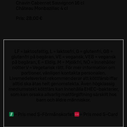
Chavin Cabernet Sauvignon 16 cl
Château Monbazillac 4 cl
Pris:
28,00 €
LF = laktosfattig, L = laktosfri, G = glutenfri, GB =
glutenfri på begäran, VE = vegansk, VEB = vegansk
på begäran, E = Eldig, M = Mjölkfri, NÖ = Innehåller
nötter V = Vegetarisk rätt. För mer information om
portioner, vänligen kontakta personalen.
Livsmedelsverket rekommenderar att köttfärsbiffar
alltid ska ätas helt genomstekta. Även högklassig
mediumstekt köttfärs kan innehålla EHEC-bakterier,
som kan orsaka allvarlig matförgiftning särskilt hos
barn och äldre människor.
=
Pris med S-Förmånskortet
=
Pris med S-Card