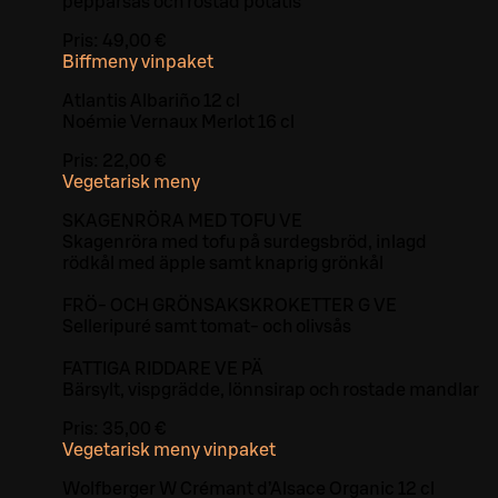
pepparsås och rostad potatis
Pris:
49,00 €
Biffmeny vinpaket
Atlantis Albariño 12 cl
Noémie Vernaux Merlot 16 cl
Pris:
22,00 €
Vegetarisk meny
SKAGENRÖRA MED TOFU VE
Skagenröra med tofu på surdegsbröd, inlagd
rödkål med äpple samt knaprig grönkål
FRÖ- OCH GRÖNSAKSKROKETTER G VE
Selleripuré samt tomat- och olivsås
FATTIGA RIDDARE VE PÄ
Bärsylt, vispgrädde, lönnsirap och rostade mandlar
Pris:
35,00 €
Vegetarisk meny vinpaket
Wolfberger W Crémant d’Alsace Organic 12 cl