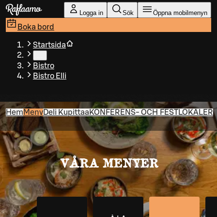
Gå till huvudinnehållet
Logga in
Sök
Öppna mobilmenyn
Boka bord
Startsida
…
Bistro
Bistro Elli
Hem
Meny
Deli Kupittaa
KONFERENS- OCH FESTLOKALER
VÅRA MENYER