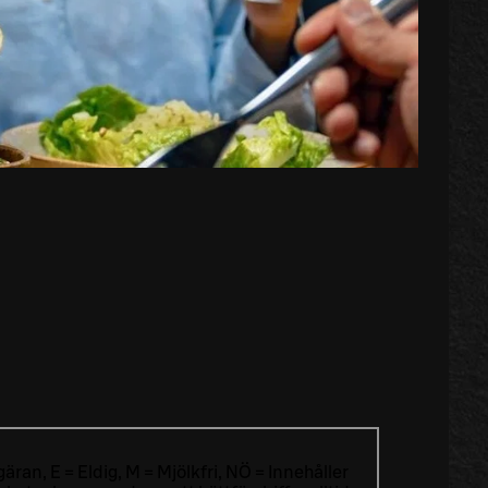
äran, E = Eldig, M = Mjölkfri, NÖ = Innehåller