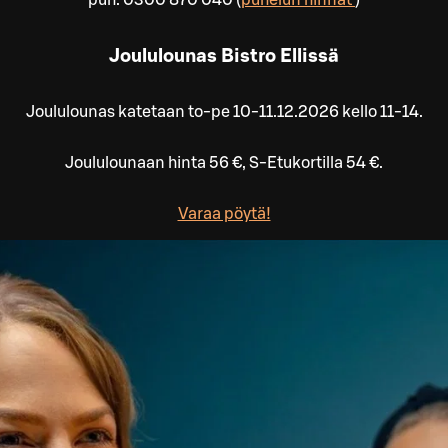
puh. 0300 870 040 (
puhelun hinnat
)
Joululounas Bistro Ellissä
Joululounas katetaan to-pe 10-11.12.2026 kello 11-14.
Joululounaan hinta 56 €, S-Etukortilla 54 €.
Varaa pöytä!