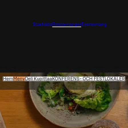
Startsida
Restauranger
Evenemang
Hem
Meny
Deli Kupittaa
KONFERENS- OCH FESTLOKALER