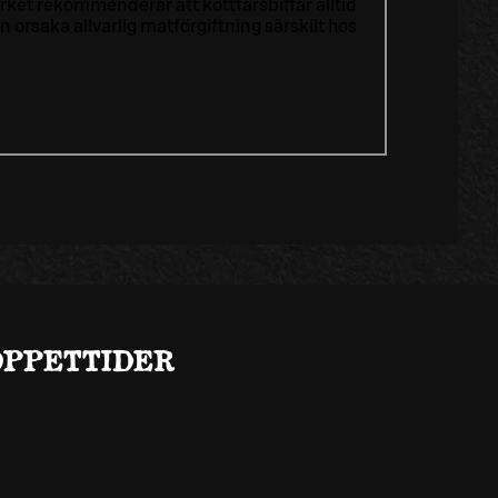
ket rekommenderar att köttfärsbiffar alltid
rsaka allvarlig matförgiftning särskilt hos
ÖPPETTIDER