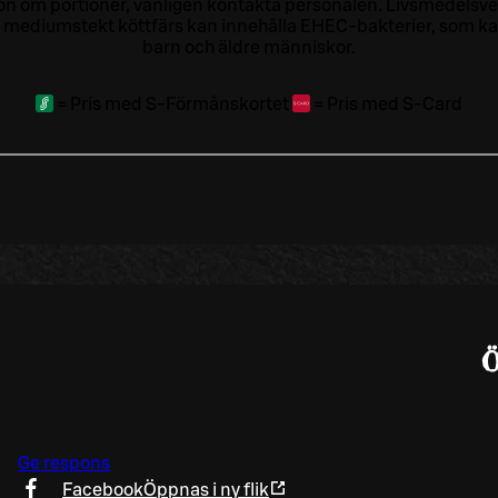
tion om portioner, vänligen kontakta personalen.
Livsmedelsver
 mediumstekt köttfärs kan innehålla EHEC-bakterier, som kan o
barn och äldre människor.
=
Pris med S-Förmånskortet
=
Pris med S-Card
Ge respons
Facebook
Öppnas i ny flik