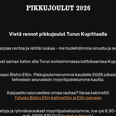
PIKKUJOULUT 2026
Vietä rennot pikkujoulut Turun Kupittaalla
 tarjoaa rentoa ja rehtiä ruokaa - me huolehdimme sinusta ja s
tuvat saman katon alla Turun korkeimmassa kattobaarissa Kup
uttavaan Bistro Elliin. Pikkujoulumenumme kaudelle 2026 julk
tehneisiin seurueisiin myyntipalvelumme kautta.
Kaipaatko seurueellesi omaa rauhaa? Varaa kabinetti!
Tutustu Bistro Ellin kabinettiin ja Ellin parveen
ietoja ja ryhmävaraukset myyntipalvelustamme, ma-pe 8.30