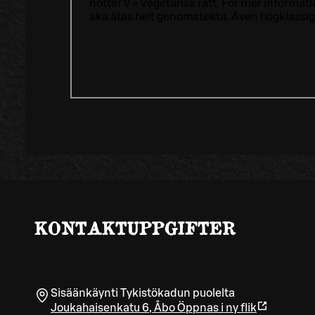
nötter V = Vegetarisk rätt. För mer informa
ska ätas helt genomstekta. Även högklassig
KONTAKTUPPGIFTER
Sisäänkäynti Tykistökadun puolelta
Joukahaisenkatu 6
,
Åbo
Öppnas i ny flik