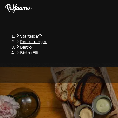
Gå till huvudinnehållet
Startsida
Restauranger
Bistro
Bistro Elli