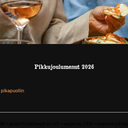
Pikkujoulumenut 2026
 pikapuoliin
ri, GB = glutenfri på begäran, VE = vegansk, VEB = vegansk på beg