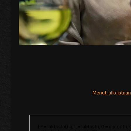
Menut julkaistaan
LF = laktosfattig, L = laktosfri, G = glutenf