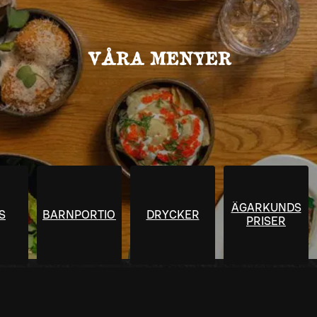
VÅRA MENYER
ÄGARKUNDS
S
BARNPORTIONER
DRYCKER
PRISER