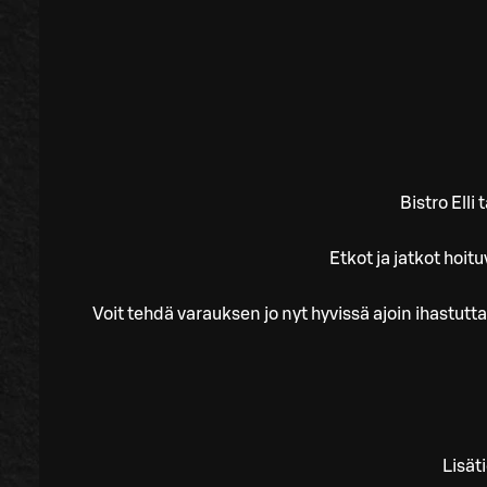
Bistro Elli
Etkot ja jatkot hoi
Voit tehdä varauksen jo nyt hyvissä ajoin ihast
Lisät