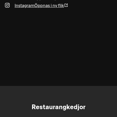
Instagram
Öppnas i ny flik
Restaurangkedjor