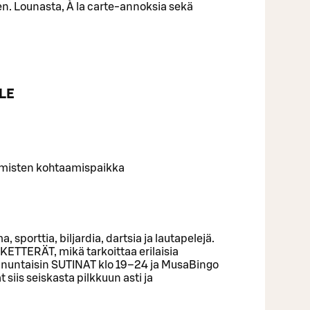
n. Lounasta, À la carte-annoksia sekä
LE
 ihmisten kohtaamispaikka
sporttia, biljardia, dartsia ja lautapelejä.
n KETTERÄT, mikä tarkoittaa erilaisia
nnuntaisin SUTINAT klo 19–24 ja MusaBingo
 siis seiskasta pilkkuun asti ja