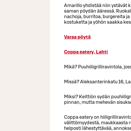
Amarillo yhdistää niin ystävät
saman pöydän ääressä. Ruokalis
nachoja, burritoa, burgereita ja 
kostuketta ja yöhön saakka kest
Varaa pöytä
Coppa eatery, Lahti
Mikä? Puuhiiligrilliravintola, jo
Missä? Aleksanterinkatu 16, La
Miksi? Keittiön sydän puuhiiligri
pinnan, mutta mehevän sisuks
Coppa eatery on hiiligrilliravin
välittömyydestä, maukkaasta r
helposti lähestyttävää, annokset 