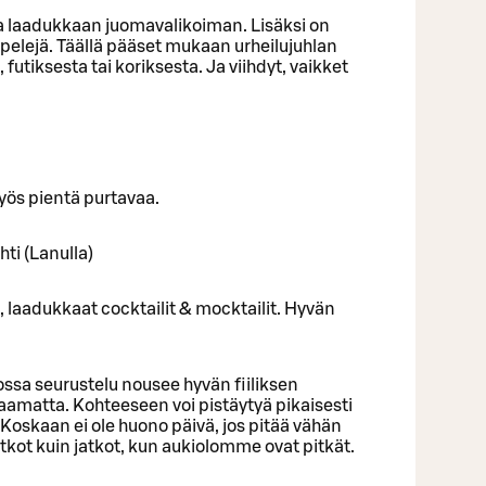
 ja laadukkaan juomavalikoiman. Lisäksi on
utapelejä. Täällä pääset mukaan urheilujuhlan
, futiksesta tai koriksesta. Ja viihdyt, vaikket
yös pientä purtavaa.
ti (Lanulla)
 laadukkaat cocktailit & mocktailit. Hyvän
ossa seurustelu nousee hyvän fiiliksen
amatta. Kohteeseen voi pistäytyä pikaisesti
. Koskaan ei ole huono päivä, jos pitää vähän
etkot kuin jatkot, kun aukiolomme ovat pitkät.