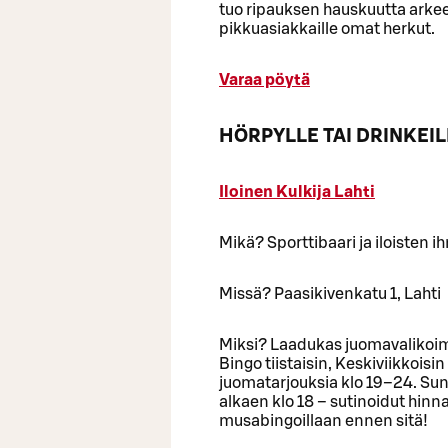
tuo ripauksen hauskuutta arkee
pikkuasiakkaille omat herkut.
Varaa pöytä
HÖRPYLLE TAI DRINKEIL
Iloinen Kulkija Lahti
Mikä? Sporttibaari ja iloisten
Missä? Paasikivenkatu 1, Lahti
Miksi? Laadukas juomavalikoima, 
Bingo tiistaisin, Keskiviikkoisi
juomatarjouksia klo 19–24. Su
alkaen klo 18 – sutinoidut hinnat
musabingoillaan ennen sitä!