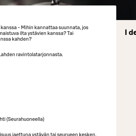
vän kanssa - Mihin kannattaa suunnata, jos
I d
maistuva ilta ystävien kanssa? Tai
anssa kahden?
ahden ravintolatarjonnasta.
hti (Seurahuoneella)
suus jaettuna ystävän tai seurueen kesken,