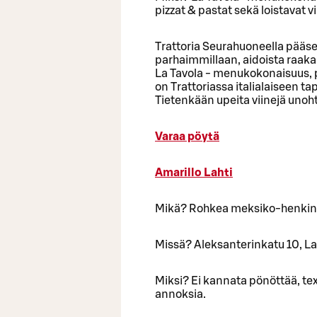
pizzat & pastat sekä loistavat vi
Trattoria Seurahuoneella pääse
parhaimmillaan, aidoista raaka-
La Tavola - menukokonaisuus, p
on Trattoriassa italialaiseen ta
Tietenkään upeita viinejä uno
Varaa pöytä
Amarillo Lahti
Mikä? Rohkea meksiko-henki
Missä? Aleksanterinkatu 10, Lah
Miksi? Ei kannata pönöttää, tex
annoksia.