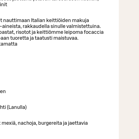
init
t nauttimaan Italian keittiöiden makuja
aineista, rakkaudella sinulle valmistettuina.
astat, risotot ja keittiömme leipoma focaccia
paan tuoretta ja taatusti maistuvaa.
htamatta
nen
ti (Lanulla)
 mexiä, nachoja, burgereita ja jaettavia