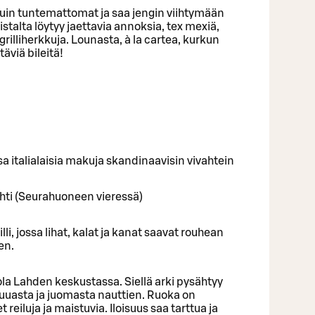
 kuin tuntemattomat ja saa jengin viihtymään
talta löytyy jaettavia annoksia, tex mexiä,
grilliherkkuja. Lounasta, à la cartea, kurkun
äviä bileitä!
ssa italialaisia makuja skandinaavisin vivahtein
hti (Seurahuoneen vieressä)
lli, jossa lihat, kalat ja kanat saavat rouhean
en.
tola Lahden keskustassa. Siellä arki pysähtyy
uuasta ja juomasta nauttien. Ruoka on
reiluja ja maistuvia. Iloisuus saa tarttua ja