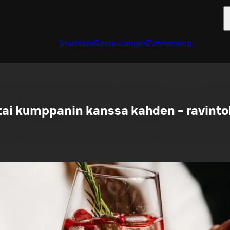
Startsida
Restauranger
Evenemang
tai kumppanin kanssa kahden - ravinto