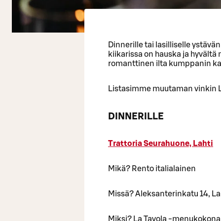
Dinnerille tai lasilliselle ystä
kiikarissa on hauska ja hyvältä 
romanttinen ilta kumppanin k
Listasimme muutaman vinkin L
DINNERILLE
Trattoria Seurahuone, Lahti
Mikä? Rento italialainen
Missä? Aleksanterinkatu 14, La
Miksi? La Tavola -menukokonai