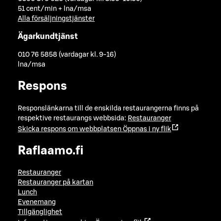
51 cent/min + lna/msa
Alla försäljningstjänster
Ägarkundtjänst
010 76 5858 (vardagar kl. 9-16)
lna/msa
Respons
Responslänkarna till de enskilda restaurangerna finns på
respektive restaurangs webbsida:
Restauranger
Skicka respons om webbplatsen
Öppnas i ny flik
Raflaamo.fi
Restauranger
Restauranger på kartan
Lunch
Evenemang
Tillgänglighet