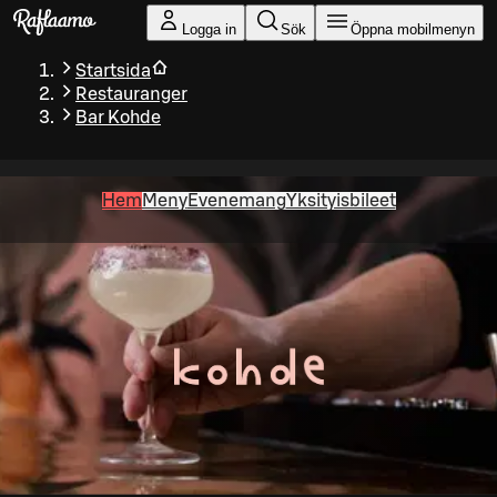
Gå till huvudinnehållet
Logga in
Sök
Öppna mobilmenyn
Startsida
Restauranger
Bar Kohde
Hem
Meny
Evenemang
Yksityisbileet