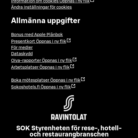
Information om cookies
Öppnas i ny flik
Ändra inställningar för cookies
Allmänna uppgifter
Bonus med Apple Plånbok
Presentkort
Öppnas i ny flik
För medier
Dataskydd
Oiva-rapporter
Öppnas i ny flik
Arbetsplatser
Öppnas i ny flik
Boka mötesplatser
Öppnas i ny flik
Sokoshotels.fi
Öppnas i ny flik
SOK Styrenheten för rese-, hotell-
och restaurangbranschen