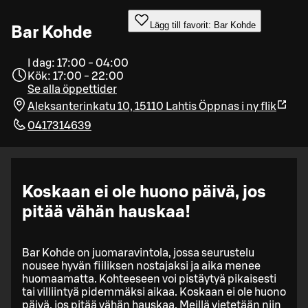
Lägg till favorit: Bar Kohde
Bar Kohde
I dag: 17:00 - 04:00
Kök: 17:00 - 22:00
Se alla öppettider
Aleksanterinkatu 10, 15110 Lahtis
Öppnas i ny flik
0417314639
Koskaan ei ole huono päivä, jos
pitää vähän hauskaa!
Bar Kohde on juomaravintola, jossa seurustelu
nousee hyvän fiiliksen nostajaksi ja aika menee
huomaamatta. Kohteeseen voi pistäytyä pikaisesti
tai villiintyä pidemmäksi aikaa. Koskaan ei ole huono
päivä, jos pitää vähän hauskaa. Meillä vietetään niin