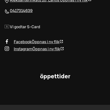
Aleksanterinkatu 10
,
Lahtis
Öppnas i ny flik
0417314639
Vi godtar S-Card
Facebook
Öppnas i ny flik
Instagram
Öppnas i ny flik
öppettider